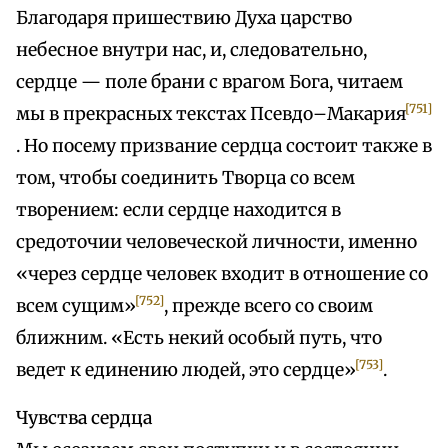
Благодаря пришествию Духа царство
небесное внутри нас, и, следовательно,
сердце — поле брани с врагом Бога, читаем
[751]
мы в прекрасных текстах Псевдо–Макария
. Но посему призвание сердца состоит также в
том, чтобы соединить Творца со всем
творением: если сердце находится в
средоточии человеческой личности, именно
«через сердце человек входит в отношение со
[752]
всем сущим»
, прежде всего со своим
ближним. «Есть некий особый путь, что
[753]
ведет к единению людей, это сердце»
.
Чувства сердца