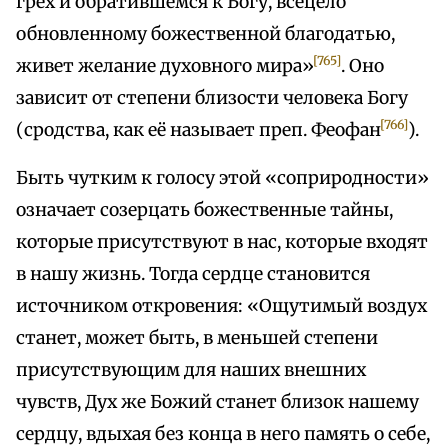
грех и обратившемся к Богу, всецело
обновленному божественной благодатью,
[765]
живет желание духовного мира»
. Оно
зависит от степени близости человека Богу
[766]
(сродства, как её называет преп. Феофан
).
Быть чутким к голосу этой «соприродности»
означает созерцать божественные тайны,
которые присутствуют в нас, которые входят
в нашу жизнь. Тогда сердце становится
источником откровения: «Ощутимый воздух
станет, может быть, в меньшей степени
присутствующим для наших внешних
чувств, Дух же Божий станет близок нашему
сердцу, вдыхая без конца в него память о себе,