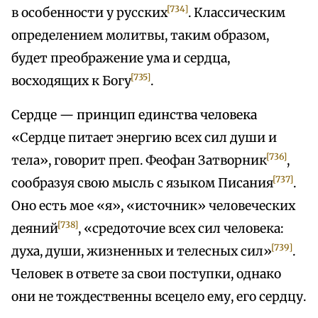
[734]
в особенности у русских
. Классическим
определением молитвы, таким образом,
будет преображение ума и сердца,
[735]
восходящих к Богу
.
Сердце — принцип единства человека
«Сердце питает энергию всех сил души и
[736]
тела», говорит преп. Феофан Затворник
,
[737]
сообразуя свою мысль с языком Писания
.
Оно есть мое «я», «источник» человеческих
[738]
деяний
, «средоточие всех сил человека:
[739]
духа, души, жизненных и телесных сил»
.
Человек в ответе за свои поступки, однако
они не тождественны всецело ему, его сердцу.