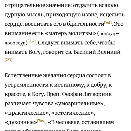
отрицательное значение: отдалить всякую
дурную мысль, приходящую извне, исцелить
[761]
сердце, воспитать его в бдительности
. Это
внимание есть «матерь молитвы» (ροσοχή–
[762]
προσευχή)
. Следует внимать себе, чтобы
внимать Богу, говорит св. Василий Великий
[763]
.
Естественные желания сердца состоят в
устремленности к истинному, к добру, к
красоте, к Богу. Преп. Феофан Затворник
различает чувства «умозрительные»,
«практические», «эстетические»,
[764]
«духовные»
. «В человеке, оставившем