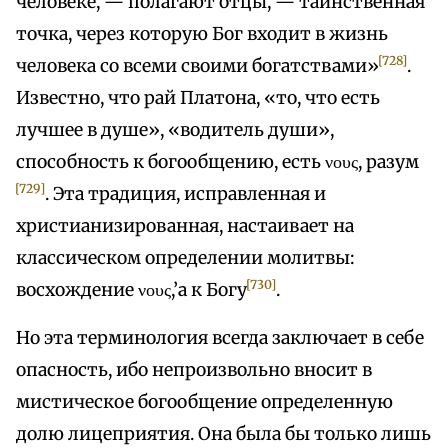
человеке, — полагают отцы, — таинственная
точка, через которую Бог входит в жизнь
[728]
человека со всеми своими богатствами»
.
Известно, что рай Платона, «то, что есть
лучшее в душе», «водитель души»,
способность к богообщению, есть νους, разум
[729]
. Эта традиция, исправленная и
христианизированная, настаивает на
классическом определении молитвы:
[730]
восхождение νους,’a к Богу
.
Но эта терминология всегда заключает в себе
опасность, ибо непроизвольно вносит в
мистическое богообщение определенную
долю лицеприятия. Она была бы только лишь