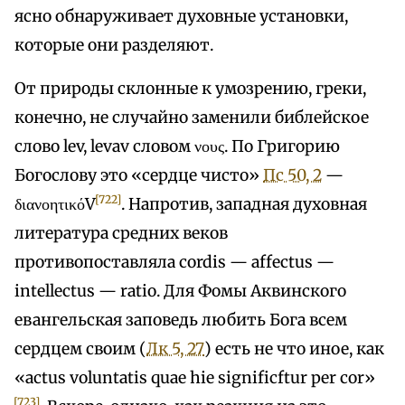
ясно обнаруживает духовные установки,
которые они разделяют.
От природы склонные к умозрению, греки,
конечно, не случайно заменили библейское
слово lev, levav словом νους. По Григорию
Богослову это «сердце чисто»
Пс 50, 2
—
[722]
διανοητικόV
. Напротив, западная духовная
литература средних веков
противопоставляла cordis — affectus —
intellectus — ratio. Для Фомы Аквинского
евангельская заповедь любить Бога всем
сердцем своим (
Лк 5, 27
) есть не что иное, как
«actus voluntatis quae hie significftur per cor»
[723]