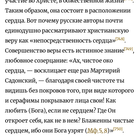
участие во Христе, в божественной жизни
.
Таким образом, она состоит в расположении
сердца. Вот почему русские авторы почти
единодушно рассматривают христианскую
[748]
веру как «непосредственность сердца»
.
[749]
Совершенство веры есть истинное знание
,
любовное созерцание: «Ах, чистое око
сердца, — восклицает еще раз Мартирий
Садонский, — благодаря своей чистоте ты
видишь без покровов того, при виде которого
и серафимы покрывают лица свои! Как
любить (Бога), если не сердцем? Где Он
откроет себя, как не в нем? Блаженны чистые
[750]
сердцем, ибо они Бога узрят (
Мф 5, 8
)»
.