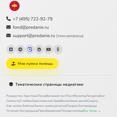
+7 (495) 722-92-79
fond@predanie.ru
support@predanie.ru
(техн.вопросы)
Мне нужна помощь
Тематические страницы медиатеки
Рождество Христово
Пасха
Великий пост
Пост
Молитва
Литургия
Бог
Святость
О любви
Христианский брак
Воспитание детей
Смерть
Как читать Библию
Зачем нужна религия
Покров Богородицы
Успение Богородицы
Преображение
Пятидесятница
Все темы →