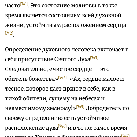
[741]
часто
. Это состояние молитвы в то же
время является состоянием всей духовной
жизни, устойчивым расположением сердца
[742]
.
Определение духовного человека включает в
[743]
себя присутствие Святого Духа
.
Следовательно, «чистое сердце — это
[744]
обитель божества»
. «Ах, сердце малое и
тесное, которое дает приют в себе, как в
тихой обители, сущему на небесах и
[745]
невместимому земному!»
Добродетель по
своему определению есть устойчивое
[746]
расположение духа
и в то же самое время
[747]