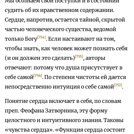
Мы осознаем свои поступки и в состоянии
судить об их нравственном содержании.
Сердце, напротив, остается тайной, скрытой
частью человеческого существа, ведомой
[754]
только Богу
. Если настаивают на том,
чтобы знать, как человек может познать себя
[755]
(и он должен это сделать)
, авторы
отвечают: потому что душа присутствует в
[756]
себе самой
. По степени чистоты ей дается
[757]
непосредственно интуиция о себе самой
.
Понятие сердца включает в себя, по словам
преп. Феофана Затворника, эту форму
целостного и интуитивного знания. Таковы
«чувства сердца». «Функция сердца состоит