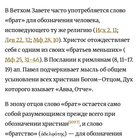
В Ветхом Завете часто употребляется слово
«брат» для обозначения человека,
исповедующего ту же религию (
Исх 2, 11
;
Лев 22, 32
;
Мф 28, 10
). Христос отождествляет
себя с одним из своих «братьев меньших» (
Мф 25, 31–46
). В Послании к римлянам (8, 11–17.
19) ап. Павел подчеркивает мысль об общем
усыновлени всех христиан Богом–Отцом, Дух
которого взывает «Авва, Отче».
В эпоху отцов слово «брат» остается само
собой разумеющимся прежде всего при
[1097]
обозначении христиан
, и слово
«братство» (άδελφότης) — для обозначения