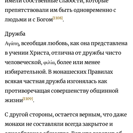
имели собственные слабости, которые
препятствовали им быть одновременно с
[1108]
людьми и с Богом
.
Дружба
Αγάπη, всеобщая любовь, как она представлена
в учении Христа, отлична от дружбы чисто
человеческой, φιλία, более или менее
избирательной. В монашеских Правилах
всякая частная дружба изгонялась как
противоречащая совершенству общинной
[1109]
жизни
.
С другой стороны, остается верным, что даже
монахи не составляли всегда закрытое и