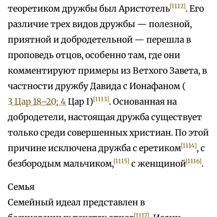
[1112]
теоретиком дружбы был Аристотель
. Его
различие трех видов дружбы — полезной,
приятной и добродетельной — перешла в
проповедь отцов, особенно там, где они
комментируют примеры из Ветхого Завета, в
частности дружбу Давида с Ионафаном (
[1113]
3 Цар 18–20; 4
Цар I)
. Основанная на
добродетели, настоящая дружба существует
только среди совершенных христиан. По этой
[1114]
причине исключена дружба с еретиком
, с
[1115]
[1116]
безбородым мальчиком,
с женщиной
.
Семья
Семейный идеал представлен в
[1117]