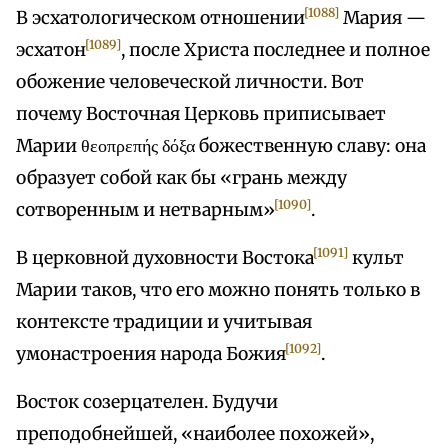
[1088]
В эсхатологическом отношении
Мария —
[1089]
эсхатон
, после Христа последнее и полное
обожение человеческой личности. Вот
почему Восточная Церковь приписывает
Марии θεοπρεπής δόξα божественную славу: она
образует собой как бы «грань между
[1090]
сотворенным и нетварным»
.
[1091]
В церковной духовности Востока
культ
Марии таков, что его можно понять только в
контексте традиции и учитывая
[1092]
умонастроения народа Божия
.
Восток созерцателен. Будучи
преподобнейшей, «наиболее похожей»,