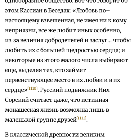
однообразное общество. Вот что говорит об
этом Кассиан в Беседах: «Любовь по–
настоящему взвешенная, не имея ни к кому
неприязни, все же любит иных особенно,
из‑за величия добродетелей и заслуг… чтобы
любить их с большей щедростью сердца; и
некоторые из этого малого числа выбирают
еще, выделяя тех, кто займет
первенствующее место в их любви и в их
[1110]
сердце»
. Русский подвижник Нил
Сорский считает даже, что истинная
монашеская жизнь возможна лишь в
[1111]
маленькой группе друзей
.
В классической древности великим