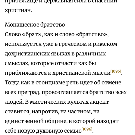
прибежище и державная сила в спасении
христиан.
Монашеское братство
Слово «брат», как и слово «братство»,
используется уже в греческом и римском
дохристианских языках в различных
смыслах, которые отчасти как бы
[1095]
приближаются к христианской мысли
.
Тогда как в стоицизме речь идет об отмене
всех преград, провозглашается братство всех
людей. В мистических культах акцент
ставится, напротив, на частном, на
единственной общине, в которой находят
[1096]
себе новую духовную семью
.