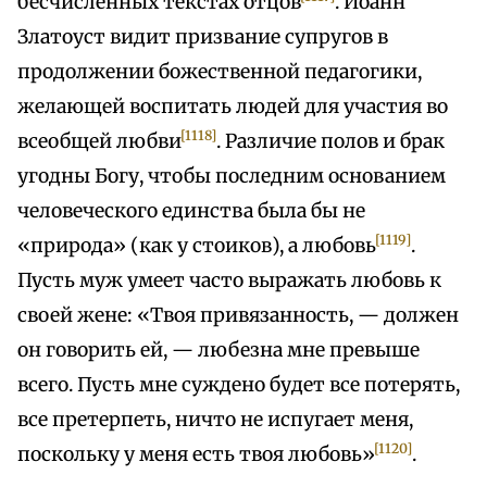
бесчисленных текстах отцов
. Иоанн
Златоуст видит призвание супругов в
продолжении божественной педагогики,
желающей воспитать людей для участия во
[1118]
всеобщей любви
. Различие полов и брак
угодны Богу, чтобы последним основанием
человеческого единства была бы не
[1119]
«природа» (как у стоиков), а любовь
.
Пусть муж умеет часто выражать любовь к
своей жене: «Твоя привязанность, — должен
он говорить ей, — любезна мне превыше
всего. Пусть мне суждено будет все потерять,
все претерпеть, ничто не испугает меня,
[1120]
поскольку у меня есть твоя любовь»
.