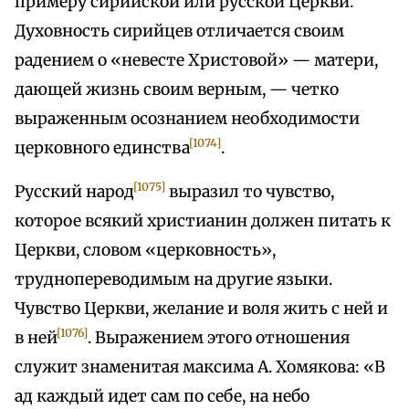
примеру сирийской или русской Церкви.
Духовность сирийцев отличается своим
радением о «невесте Христовой» — матери,
дающей жизнь своим верным, — четко
выраженным осознанием необходимости
[1074]
церковного единства
.
[1075]
Русский народ
выразил то чувство,
которое всякий христианин должен питать к
Церкви, словом «церковность»,
труднопереводимым на другие языки.
Чувство Церкви, желание и воля жить с ней и
[1076]
в ней
. Выражением этого отношения
служит знаменитая максима А. Хомякова: «В
ад каждый идет сам по себе, на небо