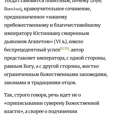
Тогда становится понятным, почему Σκήδη
Βασιλική, нравоучительное сочинение,
предназначенное «нашему
пребожественному и благочестивейшему
императору Юстиниану смиренным
дьяконом Агапетом» (VI в.), имело
[1132]
беспрецедентный успех
: автор
представляет императора, с одной стороны,
равным Богу, а с другой стороны, жестко
ограниченным божественными заповедями,
законами и традициями отцов.
Так, строго говоря, речь идет не о
«приписывании суверену Божественной
власти», а скорее о подчинении