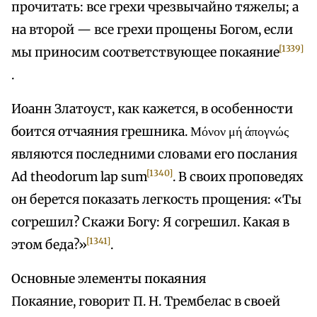
прочитать: все грехи чрезвычайно тяжелы; а
на второй — все грехи прощены Богом, если
[1339]
мы приносим соответствующее покаяние
.
Иоанн Златоуст, как кажется, в особенности
боится отчаяния грешника. Μόνον μή άπογνώς
являются последними словами его послания
[1340]
Ad theodorum lap sum
. В своих проповедях
он берется показать легкость прощения: «Ты
согрешил? Скажи Богу: Я согрешил. Какая в
[1341]
этом беда?»
.
Основные элементы покаяния
Покаяние, говорит П. Н. Трембелас в своей