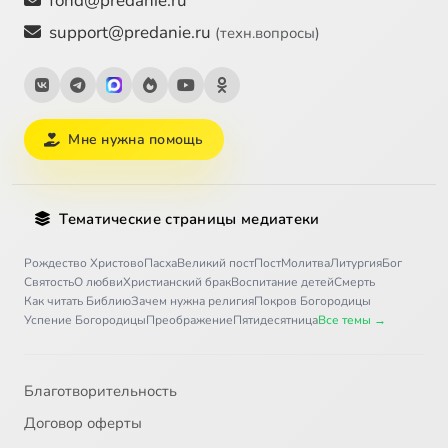
fond@predanie.ru
support@predanie.ru
(техн.вопросы)
Мне нужна помощь
Тематические страницы медиатеки
Рождество Христово
Пасха
Великий пост
Пост
Молитва
Литургия
Бог
Святость
О любви
Христианский брак
Воспитание детей
Смерть
Как читать Библию
Зачем нужна религия
Покров Богородицы
Успение Богородицы
Преображение
Пятидесятница
Все темы →
Благотворительность
Договор оферты