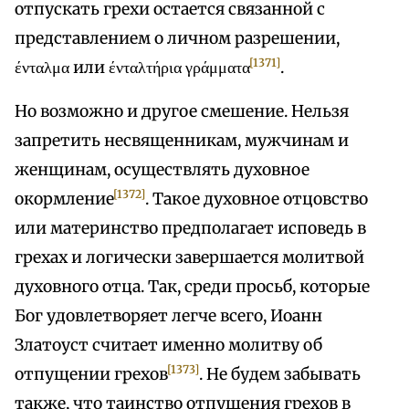
отпускать грехи остается связанной с
представлением о личном разрешении,
[1371]
ένταλμα или ένταλτήρια γράμματα
.
Но возможно и другое смешение. Нельзя
запретить несвященникам, мужчинам и
женщинам, осуществлять духовное
[1372]
окормление
. Такое духовное отцовство
или материнство предполагает исповедь в
грехах и логически завершается молитвой
духовного отца. Так, среди просьб, которые
Бог удовлетворяет легче всего, Иоанн
Златоуст считает именно молитву об
[1373]
отпущении грехов
. Не будем забывать
также, что таинство отпущения грехов в