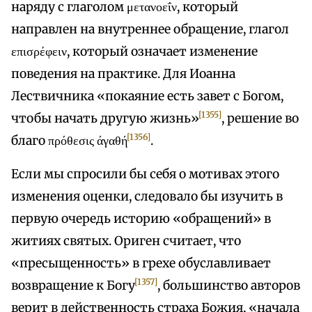
наряду с глаголом μετανοεΐν, который
направлен на внутреннее обращение, глагол
επισρέφειν, который означает изменение
поведения на практике. Для Иоанна
Лествичника «покаяние есть завет с Богом,
[1355]
чтобы начать другую жизнь»
, решение во
[1356]
благо πρόθεσις άγαθή
.
Если мы спросили бы себя о мотивах этого
изменения оценки, следовало бы изучить в
первую очередь историю «обращений» в
житиях святых. Ориген считает, что
«пресыщенность» в грехе обуславливает
[1357]
возвращение к Богу
, большинство авторов
верит в действенность страха Божия, «начала