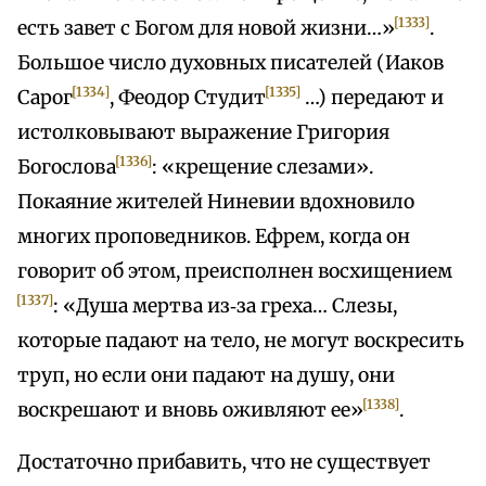
[1333]
есть завет с Богом для новой жизни…»
.
Большое число духовных писателей (Иаков
[1334]
[1335]
Сарог
, Феодор Студит
…) передают и
истолковывают выражение Григория
[1336]
Богослова
: «крещение слезами».
Покаяние жителей Ниневии вдохновило
многих проповедников. Ефрем, когда он
говорит об этом, преисполнен восхищением
[1337]
: «Душа мертва из‑за греха… Слезы,
которые падают на тело, не могут воскресить
труп, но если они падают на душу, они
[1338]
воскрешают и вновь оживляют ее»
.
Достаточно прибавить, что не существует