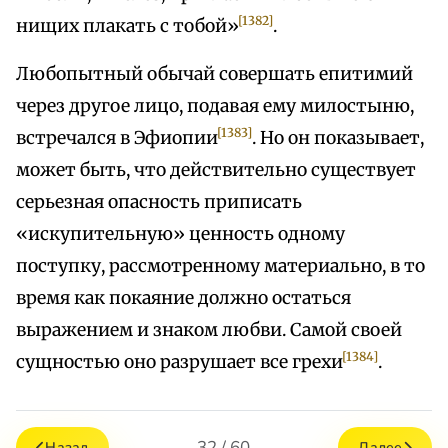
[1382]
нищих плакать с тобой»
.
Любопытный обычай совершать епитимий
через другое лицо, подавая ему милостыню,
[1383]
встречался в Эфиопии
. Но он показывает,
может быть, что действительно существует
серьезная опасность приписать
«искупительную» ценность одному
поступку, рассмотренному материально, в то
время как покаяние должно остаться
выражением и знаком любви. Самой своей
[1384]
сущностью оно разрушает все грехи
.
32 / 60
Назад
Далее