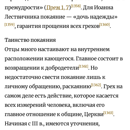
[1358]
премудрости» (
Прем 1, 7
)
. Для Иоанна
Лествичника покаяние — «дочь надежды»
[1359]
[1360]
, гарантия прощения всех грехов
.
Таинство покаяния
Отцы много настаивают на внутреннем
расположении кающегося. Главное состоит в
[1361]
возвращении к добродетели
. Но
недостаточно свести покаяние лишь к
[1362]
личному обращению, раскаянию
. Грех на
самом деле есть действие, которое касается
всех измерений человека, включая его
[1363]
главное отношение к общине, Церкви
.
Начиная с III в., имеются уточнения,