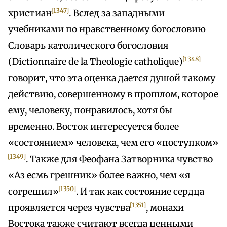
[1347]
христиан
. Вслед за западными
учебниками по нравственному богословию
Словарь католического богословия
[1348]
(Dictionnaire de la Theologie catholique)
говорит, что эта оценка дается душой такому
действию, совершенному в прошлом, которое
ему, человеку, понравилось, хотя бы
временно. Восток интересуется более
«состоянием» человека, чем его «поступком»
[1349]
. Также для Феофана Затворника чувство
«Аз есмь грешник» более важно, чем «я
[1350]
согрешил»
. И так как состояние сердца
[1351]
проявляется через чувства
, монахи
Востока также считают всегда ценными