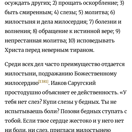
осуждать других; 2) прощать оскорбление; 3)
быть смиренным; 4) слезы; 5) молитва; 6)
милостыня и дела милосердия; 7) болезни и
волнения; 8) обращение к истинной вере; 9)
непрестанная молитва; 10) исповедывать
Христа перед неверным тираном.
Среди всех дел часто преимущество отдается
милостыни, подражанию Божественному
[1381]
милосердию
. Иаков Саругский
простодушно объясняет ее действенность. «У
тебя нет слез? Купи слезы у бедных. Ты не
испытываешь боли? Позови бедных ступать с
тобой. Если твое сердце жестоко и у него нет
ни боли, ни слез, пригласи милостынею