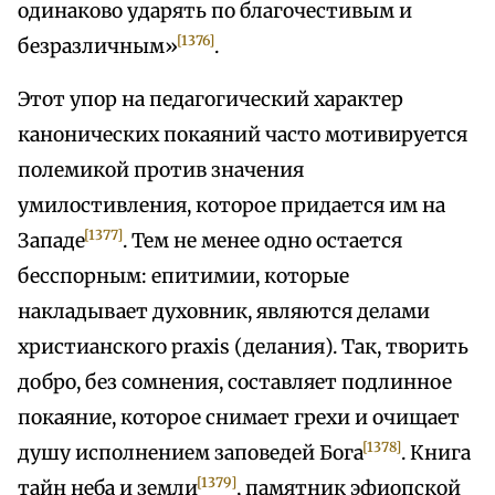
одинаково ударять по благочестивым и
[1376]
безразличным»
.
Этот упор на педагогический характер
канонических покаяний часто мотивируется
полемикой против значения
умилостивления, которое придается им на
[1377]
Западе
. Тем не менее одно остается
бесспорным: епитимии, которые
накладывает духовник, являются делами
христианского praxis (делания). Так, творить
добро, без сомнения, составляет подлинное
покаяние, которое снимает грехи и очищает
[1378]
душу исполнением заповедей Бога
. Книга
[1379]
тайн неба и земли
, памятник эфиопской