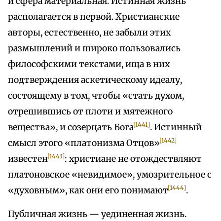
и сфера материальная. Истинная жизнь
располагается в первой. Христианские
авторы, естественно, не забыли этих
размышлений и широко пользовались
философскими текстами, ища в них
подтверждения аскетическому идеалу,
состоящему в том, чтобы «стать духом,
отрешившись от плоти и мятежного
[1441]
вещества», и созерцать Бога
. Истинный
[1442]
смысл этого «платонизма Отцов»
[1443]
известен
: христиане не отождествляют
платоновское «невидимое», умозрительное с
[1444]
«духовным», как они его понимают
.
Публичная жизнь — уединенная жизнь.