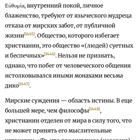
Εύθυμία, внутренний покой, личное
блаженство, требуют от языческого мудреца
отказа от мирских забот, от публичной
[1445]
жизни
. Общество, которого избегает
христианин, это общество «(людей) суетных
[1446]
и беспечных»
. Нельзя не признать,
однако, что побег от человеческого общения
истолковывался иными монахами весьма
[1447]
дико
.
Мирские суждения — область истины. В еще
[1448]
большей мере, чем философы
,
христианин отделен от мира в силу того, что
не может принять его мыслительные