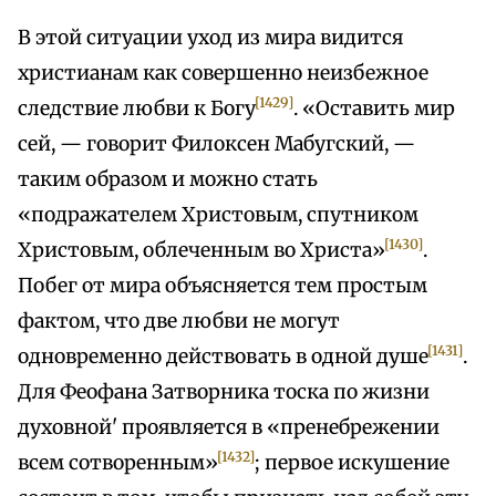
В этой ситуации уход из мира видится
христианам как совершенно неизбежное
[1429]
следствие любви к Богу
. «Оставить мир
сей, — говорит Филоксен Мабугский, —
таким образом и можно стать
«подражателем Христовым, спутником
[1430]
Христовым, облеченным во Христа»
.
Побег от мира объясняется тем простым
фактом, что две любви не могут
[1431]
одновременно действовать в одной душе
.
Для Феофана Затворника тоска по жизни
духовной' проявляется в «пренебрежении
[1432]
всем сотворенным»
; первое искушение