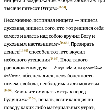
нищета и воздержание. А обреталось там три
[1463]
тысячи пятьсот Отцов»
.
Несомненно, истинная нищета — нищета
духовная, нищета того, кто «отрешился себя
самого и власть над собою вручил Богу и
[1464]
духовным наставникам»
. Презирать
[1465]
деньги
способен тот, кто вкусил
[1466]
небесного утешения
. Плод такого
расположения духа — άμεριμνία или φροντίδων
άπόθεσις, «беспечалие», неозабоченность
ничем, свобода, необходимая для молитвы
[1467]
. Ее может смущать «страх перед
[1468]
будущим»
, печаль, возникающая по
поводу каких‑либо материальных утрат,