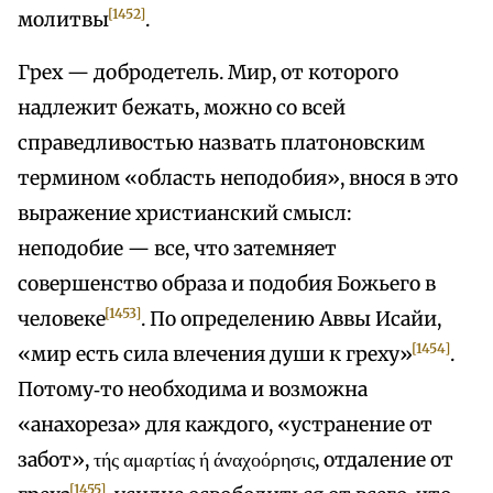
[1452]
молитвы
.
Грех — добродетель. Мир, от которого
надлежит бежать, можно со всей
справедливостью назвать платоновским
термином «область неподобия», внося в это
выражение христианский смысл:
неподобие — все, что затемняет
совершенство образа и подобия Божьего в
[1453]
человеке
. По определению Аввы Исайи,
[1454]
«мир есть сила влечения души к греху»
.
Потому‑то необходима и возможна
«анахореза» для каждого, «устранение от
забот», τής αμαρτίας ή άναχοόρησις, отдаление от
[1455]