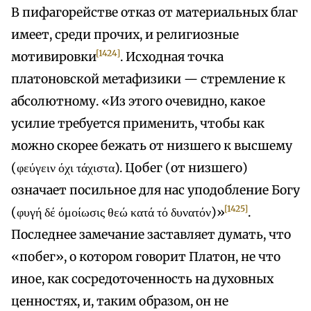
В пифагорействе отказ от материальных благ
имеет, среди прочих, и религиозные
[1424]
мотивировки
. Исходная точка
платоновской метафизики — стремление к
абсолютному. «Из этого очевидно, какое
усилие требуется применить, чтобы как
можно скорее бежать от низшего к высшему
(φεύγειν όχι τάχιστα). Цобег (от низшего)
означает посильное для нас уподобление Богу
[1425]
(φυγή δέ όμοίωσις θεώ κατά τό δυνατόν)»
.
Последнее замечание заставляет думать, что
«побег», о котором говорит Платон, не что
иное, как сосредоточенность на духовных
ценностях, и, таким образом, он не