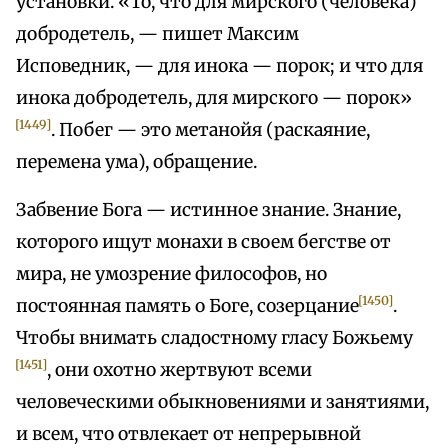
установки. «То, что для мирского (человека)
добродетель, — пишет Максим
Исповедник, — для инока — порок; и что для
инока добродетель, для мирского — порок»
[1449]
. Побег — это метанойя (раскаяние,
перемена ума), обращение.
Забвение Бога — истинное знание. Знание,
которого ищут монахи в своем бегстве от
мира, не умозрение философов, но
[1450]
постоянная память о Боге, созерцание
.
Чтобы внимать сладостному гласу Божьему
[1451]
, они охотно жертвуют всеми
человеческими обыкновениями и занятиями,
и всем, что отвлекает от непрерывной