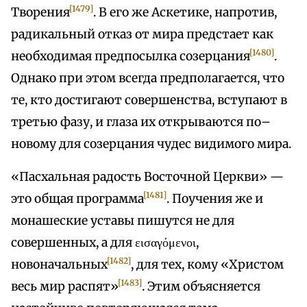
[1479]
Творения
. В его же Аскетике, напротив,
радикальный отказ от мира предстает как
[1480]
необходимая предпосылка созерцания
.
Однако при этом всегда предполагается, что
те, кто достигают совершенства, вступают в
третью фазу, и глаза их открываются по–
новому для созерцания чудес видимого мира.
«Пасхальная радость Восточной Церкви» —
[1481]
это общая программа
. Поучения же и
монашеские уставы пишутся не для
совершенных, а для εισαγόμενοι,
[1482]
новоначальных
, для тех, кому «Христом
[1483]
весь мир распят»
. Этим объясняется