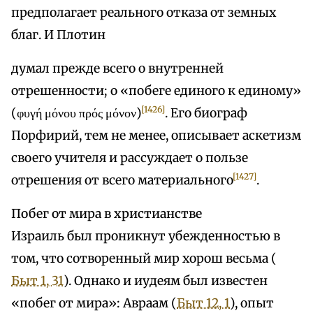
предполагает реального отказа от земных
благ. И Плотин
думал прежде всего о внутренней
отрешенности; о «побеге единого к единому»
[1426]
(φυγή μόνου πρός μόνον)
. Его биограф
Порфирий, тем не менее, описывает аскетизм
своего учителя и рассуждает о пользе
[1427]
отрешения от всего материального
.
Побег от мира в христианстве
Израиль был проникнут убежденностью в
том, что сотворенный мир хорош весьма (
Быт 1, 31
). Однако и иудеям был известен
«побег от мира»: Авраам (
Быт 12, 1
), опыт