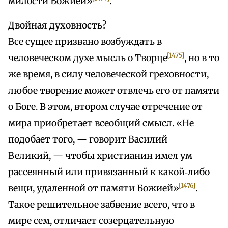
милости Божией»
.
Двойная духовность?
Все сущее призвано возбуждать в
[1475]
человеческом духе мысль о Творце
, но в то
же время, в силу человеческой греховности,
любое творение может отвлечь его от памяти
о Боге. В этом, втором случае отречение от
мира приобретает всеобщий смысл. «Не
подобает того, — говорит Василий
Великий, — чтобы христианин имел ум
рассеянный или привязанный к какой‑либо
[1476]
вещи, удаленной от памяти Божией»
.
Такое решительное забвение всего, что в
мире сем, отличает созерцательную