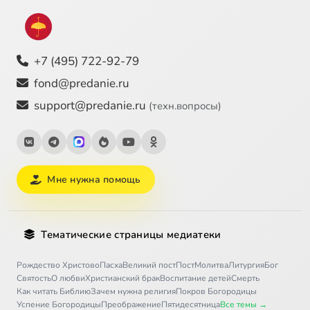
+7 (495) 722-92-79
fond@predanie.ru
support@predanie.ru
(техн.вопросы)
Мне нужна помощь
Тематические страницы медиатеки
Рождество Христово
Пасха
Великий пост
Пост
Молитва
Литургия
Бог
Святость
О любви
Христианский брак
Воспитание детей
Смерть
Как читать Библию
Зачем нужна религия
Покров Богородицы
Успение Богородицы
Преображение
Пятидесятница
Все темы →