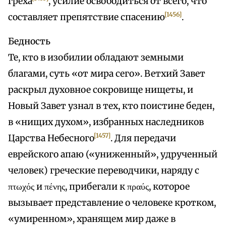
греха
, усилие освободиться от всего, что
[1456]
составляет препятствие спасению
.
Бедность
Те, кто в изобилии обладают земными
благами, суть «от мира сего». Ветхий Завет
раскрыл духовное сокровище нищеты, и
Новый Завет узнал в тех, кто поистине беден,
в «нищих духом», избранных наследников
[1457]
Царства Небесного
. Для передачи
еврейского апаю («униженный», удрученный
человек) греческие переводчики, наряду с
πτωχός и πένης, прибегали к πραύς, которое
вызывает представление о человеке кротком,
«умиренном», хранящем мир даже в