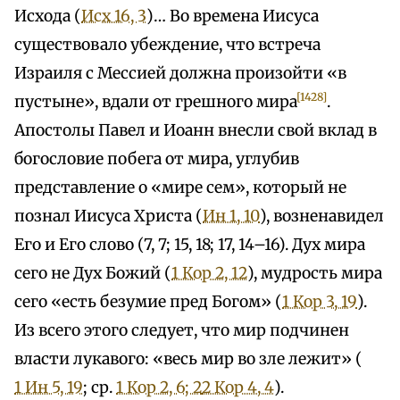
Исхода (
Исх 16, 3
)… Во времена Иисуса
существовало убеждение, что встреча
Израиля с Мессией должна произойти «в
[1428]
пустыне», вдали от грешного мира
.
Апостолы Павел и Иоанн внесли свой вклад в
богословие побега от мира, углубив
представление о «мире сем», который не
познал Иисуса Христа (
Ин 1, 10
), возненавидел
Его и Его слово (7, 7; 15, 18; 17, 14–16). Дух мира
сего не Дух Божий (
1 Кор 2, 12
), мудрость мира
сего «есть безумие пред Богом» (
1 Кор 3, 19
).
Из всего этого следует, что мир подчинен
власти лукавого: «весь мир во зле лежит» (
1 Ин 5, 19
; ср.
1 Кор 2, 6; 2
2 Кор 4, 4
).