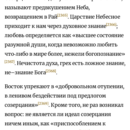
называют предвкушением Неба,
[2365]
возвращением в Рай
. Царствие Небесное
[2366]
приходит к нам через духовное знание
;
любовь определяется как «высшее состояние
разумной души, когда невозможно любить
что‑либо в мире более, нежели богопознание»
[2367]
. Нечистота духа, грех есть ложное знание,
[2368]
не–знание Бога
.
Восток упрекают в «добровольном отупении,
в ленивом бездействии под предлогом
[2369]
созерцания»
. Кроме того, не раз возникал
вопрос: не является ли идеал созерцания
ничем иным, как «приспособлением к