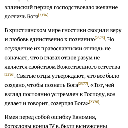
эллинский период господствовало желание
[2374]
достичь Бога
.
В христианском мире гностики сводили веру
[2375]
и любовь единственно к познанию
. Но
осуждение их православными отнюдь не
означает, что в глазах отцов разум не
является свойством Божественного естества
[2376]
. Святые отцы утверждают, что все было
[2377]
создано, чтобы познать Бога
. «Тот, чей
взгляд постоянно устремлен к Господу, все
[2378]
делает и говорит, созерцая Бога»
.
Имея перед собой ошибку Евномия,
богословы конца IV в. были вынуждены