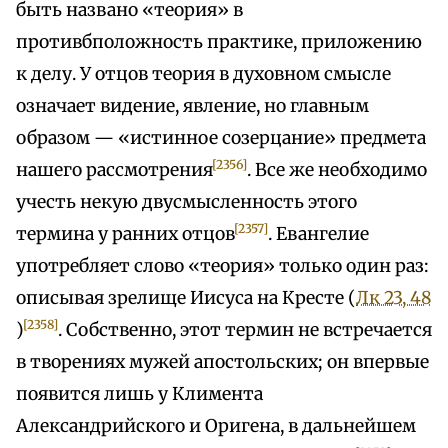
быть названо «теория» в
противбположность практике, приложению
к делу. У отцов теория в духовном смысле
означает видение, явление, но главным
образом — «истинное созерцание» предмета
[2356]
нашего рассмотрения
. Все же необходимо
учесть некую двусмысленность этого
[2357]
термина у ранних отцов
. Евангелие
употребляет слово «теория» только один раз:
описывая зрелище Иисуса на Кресте (
Лк 23, 48
[2358]
)
. Собственно, этот термин не встречается
в творениях мужей апостольских; он впервые
появится лишь у Климента
Александрийского и Оригена, в дальнейшем