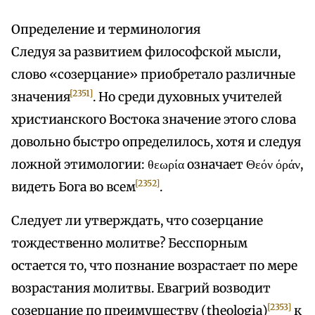
Определение и терминология
Следуя за развитием философской мысли,
слово «созерцание» приобретало различные
[2351]
значения
. Но среди духовных учителей
христианского Востока значение этого слова
довольно быстро определилось, хотя и следуя
ложной этимологии: θεωρία означает Θεόν όράν,
[2352]
видеть Бога во всем
.
Следует ли утверждать, что созерцание
тождественно молитве? Бесспорным
остается то, что познание возрастает по мере
возрастания молитвы. Евагрий возводит
[2353]
созерцание по преимуществу (theologia)
к