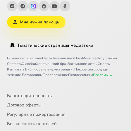
Мне нужна помощь
Тематические страницы медиатеки
Рождество Христово
Пасха
Великий пост
Пост
Молитва
Литургия
Бог
Святость
О любви
Христианский брак
Воспитание детей
Смерть
Как читать Библию
Зачем нужна религия
Покров Богородицы
Успение Богородицы
Преображение
Пятидесятница
Все темы →
Благотворительность
Договор оферты
Регулярные пожертвования
Безопасность платежей