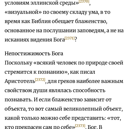
[2370]
условиям эллинской среды»
,
«визуальной» по своему складу ума, в то
время как Библия обещает блаженство,
основанное на послушании заповедям, а не на
[2371]
исканиях видения Бога
?
Непостижимость Бога
Поскольку «всякий человек по природе своей
стремится к познанию», как писал
[2372]
Аристотель
, для греков наиболее важным
свойством души являлась способность
познавать. И если блаженство зависит от
объекта, то вот самый великолепный объект,
какой только можно себе представить: «тот,
[2373]
кто прекрасен сам по себе»
, Бог. В