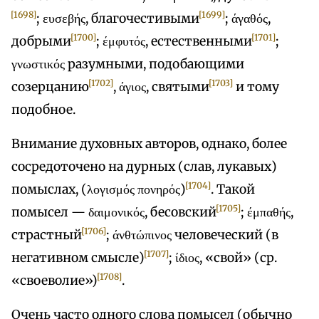
[1698]
[1699]
; ευσεβής, благочестивыми
; άγαθός,
[1700]
[1701]
добрыми
; έμφυτός, естественными
;
γνωστικός разумными, подобающими
[1702]
[1703]
созерцанию
, άγιος, святыми
и тому
подобное.
Внимание духовных авторов, однако, более
сосредоточено на дурных (слав, лукавых)
[1704]
помыслах, (λογισμός πονηρός)
. Такой
[1705]
помысел — δαιμονικός, бесовский
; έμπαθής,
[1706]
страстный
; άνθτώπινος человеческий (в
[1707]
негативном смысле)
; ίδιος, «свой» (ср.
[1708]
«своеволие»)
.
Очень часто одного слова помысел (обычно