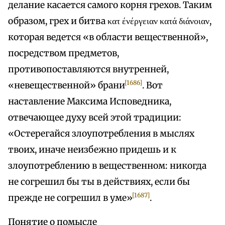
делание касается самого корня грехов. Таким
образом, грех и битва κατ ένέργειαν κατά διάνοιαν,
которая ведется «в области вещественной»,
посредством предметов,
противопоставляются внутренней,
[1686]
«невещественной» брани
. Вот
наставление Максима Исповедника,
отвечающее духу всей этой традиции:
«Остерегайся злоупотребления в мыслях
твоих, иначе неизбежно придешь и к
злоупотреблению в вещественном: никогда
не согрешил бы ты в действиях, если бы
[1687]
прежде не согрешил в уме»
.
Понятие о помысле