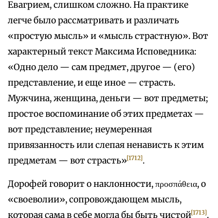
Евагрием, слишком сложно. На практике
легче было рассматривать и различать
«простую мысль» и «мысль страстную». Вот
характерный текст Максима Исповедника:
«Одно дело — сам предмет, другое — (его)
представление, и еще иное — страсть.
Мужчина, женщина, деньги — вот предметы;
простое воспоминание об этих предметах —
вот представление; неумеренная
привязанность или слепая ненависть к этим
[1712]
предметам — вот страсть»
.
Дорофей говорит о наклонности, προσπάθεια, о
«своеволии», сопровождающем мысль,
[1713]
которая сама в себе могла бы быть чистой
.