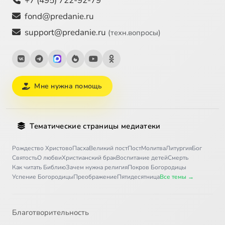
+7 (495) 722-92-79
fond@predanie.ru
support@predanie.ru
(техн.вопросы)
Мне нужна помощь
Тематические страницы медиатеки
Рождество Христово
Пасха
Великий пост
Пост
Молитва
Литургия
Бог
Святость
О любви
Христианский брак
Воспитание детей
Смерть
Как читать Библию
Зачем нужна религия
Покров Богородицы
Успение Богородицы
Преображение
Пятидесятница
Все темы →
Благотворительность