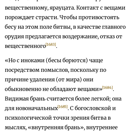
вещественному, ярауцата. Контакт с вещами
порождает страсти. Чтобы противостоять
бесу на этом поле битвы, в качестве главного
орудия предлагается воздержание, отказ от
[1683]
вещественного
.
«Но с иноками (бесы борются) чаще
посредством помыслов, поскольку по
причине удаления (от мира) они
[1684]
обыкновенно не обладают вещами»
.
Видимая брань считается более легкой; она
[1685]
для новоначальных
. С богословской и
психологической точки зрения битва в
мыслях, «внутренняя брань», внутреннее