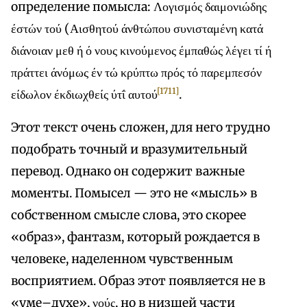
определение помысла: Λογισμός δαιμονιώδης
έστών τού (Αισθητού άνθτώπου συνισταμένη κατά
διάνοιαν μεθ ή ό νους κινούμενος έμπαθώς λέγει τί ή
πράττει άνόμως έν τώ κρύπτω πρός τό παρεμπεσόν
[1711]
είδωλον έκδιωχθείς ύτΐ αυτού
.
Этот текст очень сложен, для него трудно
подобрать точный и вразумительный
перевод. Однако он содержит важные
моменты. Помысел — это не «мысль» в
собственном смысле слова, это скорее
«образ», фантазм, который рождается в
человеке, наделенном чувственным
восприятием. Образ этот появляется не в
«уме–духе», νούς, но в низшей части