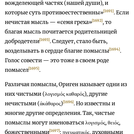
вожделеющей частях (нашей души), и
[1691]
которые суть противоестественны»
. Если
[1692]
нечистая мысль — «семя греха»
, то
благая мысль почитается родительницей
[1693]
добродетели
. Следует, стало быть,
[1694]
возделывать в сердце благие помыслы
.
Голос совести — это тоже в своем роде
[1695]
помысел
.
Различая помыслы, Ориген называет одни из
них чистыми (λογισμός καθαρός), другие
[1696]
нечистыми (άκάθαρος)
. Но известны и
многие другие определения. Так, чистые
помыслы могут именоваться λογισμός, θειός,
[1697]
божественными
; πνευματικός, духовными