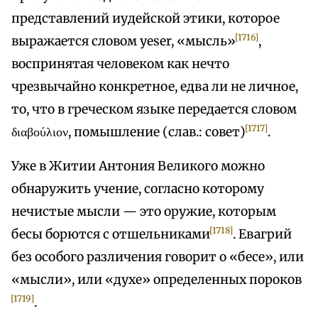
представлений иудейской этики, которое
[1716]
выражается словом yeser, «мысль»
,
воспринятая человеком как нечто
чрезвычайно конкретное, едва ли не личное,
то, что в греческом языке передается словом
[1717]
διαβούλιον, помышление (слав.: совет)
.
Уже в Житии Антония Великого можно
обнаружить учение, согласно которому
нечистые мысли — это оружие, которым
[1718]
бесы борются с отшельниками
. Евагрий
без особого различения говорит о «бесе», или
«мысли», или «духе» определенных пороков
[1719]
.