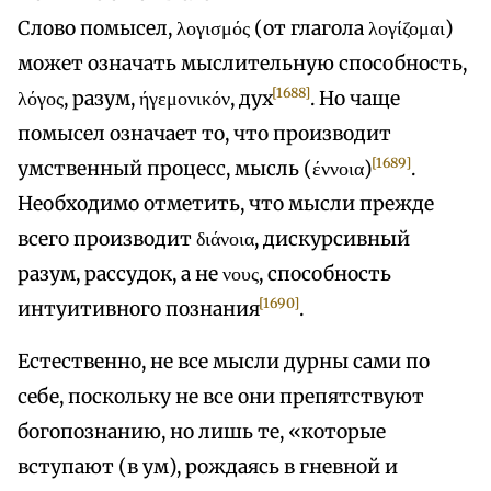
Слово помысел, λογισμός (от глагола λογίζομαι)
может означать мыслительную способность,
[1688]
λόγος, разум, ήγεμονικόν, дух
. Но чаще
помысел означает то, что производит
[1689]
умственный процесс, мысль (έννοια)
.
Необходимо отметить, что мысли прежде
всего производит διάνοια, дискурсивный
разум, рассудок, а не νους, способность
[1690]
интуитивного познания
.
Естественно, не все мысли дурны сами по
себе, поскольку не все они препятствуют
богопознанию, но лишь те, «которые
вступают (в ум), рождаясь в гневной и