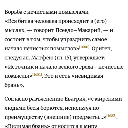
Борьба с нечистыми помыслами
«Вся битва человека происходит в (его)
мыслях, — говорит Псевдо–Макарий, — и
состоит в том, чтобы упразднить самое
[1680]
начало нечистых помыслов»
. Ориген,
следуя ап. Матфею (гл. 15), утверждает:
«Источник и начало всякого греха ~ нечистые
[1681]
помыслы»
. Это и есть «невидимая
брань».
Согласно разъяснению Евагрия, «с мирскими
людьми бесы борются, используя по
[1682]
преимуществу (внешние) предметы…»
.
«Видимая брань» относится к миру