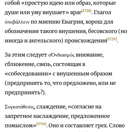
собой «простую идею или образ, которые
[1728]
душе или уму внушает» враг
. Глагол
ύποβάλλειν по мнению Евагрия, хорош для
обозначения такого внушения, бесовского (но
[1729]
иногда и ангельского) происхождения
.
За этим следует σΌνδιασμός внимание,
сближение, связь, состоящая в
«собеседовании» с внушенным образом
(предпринять то, что предложено, или не
предпринять?).
Συγκατάθεσις, слаждение, «согласие на
запретное наслаждение, предложенное
[1730]
помыслом»
. Оно и составляет грех. Слово