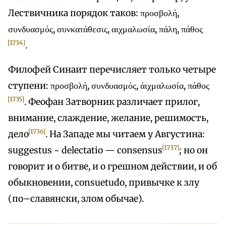
Лествичника порядок таков: προσβολή,
συνδυασμός, συνκατάθεσις, αιχμαλωσία, πάλη, πάθος
[1734]
.
Филофей Синаит перечисляет только четыре
ступени: προσβολή, συνδυασμός, άιχμαλωσία, πάθος
[1735]
. Феофан Затворник различает прилог,
внимание, слаждение, желание, решимость,
[1736]
дело
. На Западе мы читаем у Августина:
[1737]
suggestus ~ delectatio — consensus
; но он
говорит и о битве, и о грешном действии, и об
обыкновении, consuetudo, привычке к злу
(по–славянски, злом обычае).