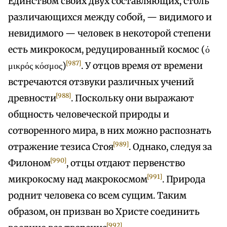
Единством своих двух составляющих, столь
различающихся между собой, — видимого и
невидимого — человек в некоторой степени
есть микрокосм, редуцированный космос (ό
[987]
μικρός κόσμος)
. У отцов время от времени
встречаются отзвуки различных учений
[988]
древности
. Поскольку они выражают
общность человеческой природы и
сотворенного мира, в них можно распознать
[989]
отражение тезиса Стоя
. Однако, следуя за
[990]
Филоном
, отцы отдают первенство
[991]
микрокосму над макрокосмом
. Природа
роднит человека со всем сущим. Таким
образом, он призван во Христе соединить
[992]