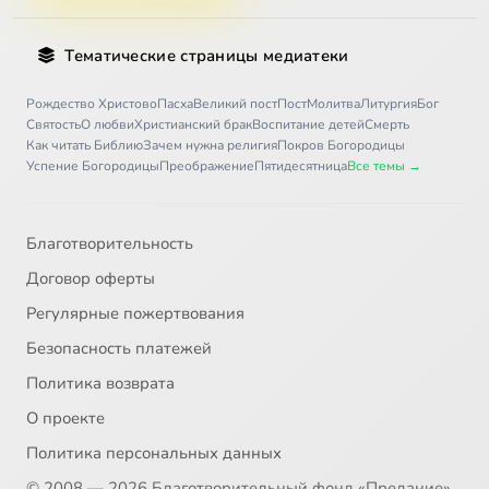
Тематические страницы медиатеки
Рождество Христово
Пасха
Великий пост
Пост
Молитва
Литургия
Бог
Святость
О любви
Христианский брак
Воспитание детей
Смерть
Как читать Библию
Зачем нужна религия
Покров Богородицы
Успение Богородицы
Преображение
Пятидесятница
Все темы →
Благотворительность
Договор оферты
Регулярные пожертвования
Безопасность платежей
Политика возврата
О проекте
Политика персональных данных
© 2008 — 2026 Благотворительный фонд «Предание»