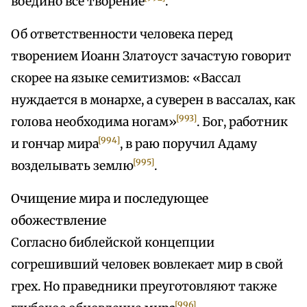
воедино все творение
.
Об ответственности человека перед
творением Иоанн Златоуст зачастую говорит
скорее на языке семитизмов: «Вассал
нуждается в монархе, а суверен в вассалах, как
[993]
голова необходима ногам»
. Бог, работник
[994]
и гончар мира
, в раю поручил Адаму
[995]
возделывать землю
.
Очищение мира и последующее
обожествление
Согласно библейской концепции
согрешивший человек вовлекает мир в свой
грех. Но праведники преуготовляют также
[996]