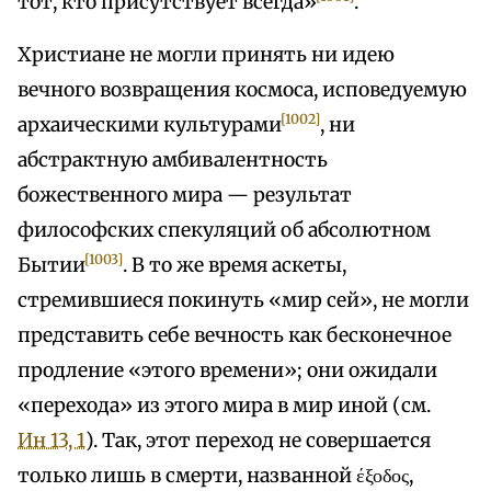
тот, кто присутствует всегда»
.
Христиане не могли принять ни идею
вечного возвращения космоса, исповедуемую
[1002]
архаическими культурами
, ни
абстрактную амбивалентность
божественного мира — результат
философских спекуляций об абсолютном
[1003]
Бытии
. В то же время аскеты,
стремившиеся покинуть «мир сей», не могли
представить себе вечность как бесконечное
продление «этого времени»; они ожидали
«перехода» из этого мира в мир иной (см.
Ин 13, 1
). Так, этот переход не совершается
только лишь в смерти, названной έξοδος,