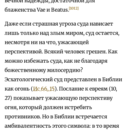
вечной надежды, достаточной для
[1012]
блаженства Vae и Beatus.
Даже если страшная угроза суда нависает
лишь только над злым миром, суд остается,
несмотря ни на что, ужасающей
перспективой. Всякий человек грешен. Как
можно избежать суда, как не благодаря
божественному милосердию?
Эсхатологический суд представлен в Библии
как огонь (
Ис 66, 15
). Послание к евреям (10,
27) показывает ужасающую перспективу
огня, который должен истребить
противников. Но в Библии встречается
амбивалентность этого символа: в то время