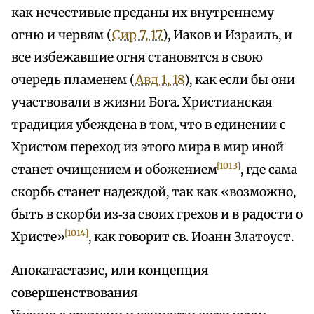
как нечестивые преданы их внутреннему
огню и червям (
Сир 7, 17
), Иаков и Израиль, и
все избежавшие огня становятся в свою
очередь пламенем (
Авд 1, 18
), как если бы они
участвовали в жизни Бога. Христианская
традиция убеждена в том, что в единении с
Христом переход из этого мира в мир иной
[1013]
станет очищением и обожением
, где сама
скорбь станет надеждой, так как «возможно,
быть в скорби из‑за своих грехов и в радости о
[1014]
Христе»
, как говорит св. Иоанн Златоуст.
Апокатастазис, или концепция
совершенствования