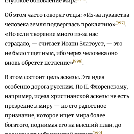
глубокое обновление мира
.
Об этом часто говорят отцы: «Из‑за лукавства
[997]
человека земля подверглась проклятию»
.
«Но если творение много из‑за нас
страдало, — считает Иоанн Златоуст, — это
не было тщетным, ибо через человека оно
[998]
вновь обретет нетление»
.
В этом состоит цель аскезы. Эта идея
особенно дорога русским. По П. Флоренскому,
например, идеал христианской аскезы не есть
презрение к миру — но его радостное
признание, которое ищет мира более
богатого, поднимая его на высший план, до
[999]