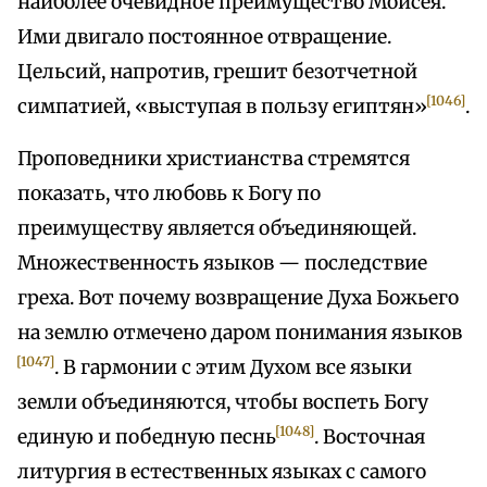
наиболее очевидное преимущество Моисея.
Ими двигало постоянное отвращение.
Цельсий, напротив, грешит безотчетной
[1046]
симпатией, «выступая в пользу египтян»
.
Проповедники христианства стремятся
показать, что любовь к Богу по
преимуществу является объединяющей.
Множественность языков — последствие
греха. Вот почему возвращение Духа Божьего
на землю отмечено даром понимания языков
[1047]
. В гармонии с этим Духом все языки
земли объединяются, чтобы воспеть Богу
[1048]
единую и победную песнь
. Восточная
литургия в естественных языках с самого