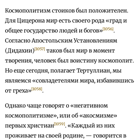
Космополитизм стоиков был положителен.
Для Цицерона мир есть своего рода «град и
[1056]
общее государство людей и богов»
.
Согласно Апостольским Установлениям
[1057]
(Дидахии)
таков был мир в момент
творения, человек был воистину космополит.
Но еще сегодня, полагает Тертуллиан, мы
являемся «совладетелями мира, избавившись
[1058]
от греха»
.
Однако чаще говорят о «негативном
космополитизме», или об «акосмизме»
[1059]
первых христиан
. «Каждый из них
проживает на своей родине, — говорится в