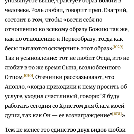
упомянутое выше, трактует образ Божий в
человеке. Роль любви, говорит преп. Евагрий,
состоит в том, чтобы «вести себя по
отношению ко всякому образу Божию так же,
как по отношению к Первообразу, тогда как
[1029]
бесы пытаются осквернить этот образ»
.
Так и усыновление: тот не любит Отца, кто не
любит в то же время Сына, возлюбленного
[1030]
Отцом
. Отечники рассказывают, что
Аполло, «когда приходили к нему просить об
услуге, уходил счастливый, говоря:"Я буду
работать сегодня со Христом для блага моей
[1031]
души, так как Он — ее вознаграждение"
».
Тем не менее это единство двух видов любви