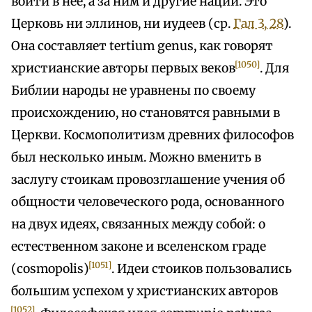
войти в нее, а за ним и другие нации. Это
Церковь ни эллинов, ни иудеев (ср.
Гал 3, 28
).
Она составляет tertium genus, как говорят
[1050]
христианские авторы первых веков
. Для
Библии народы не уравнены по своему
происхождению, но становятся равными в
Церкви. Космополитизм древних философов
был несколько иным. Можно вменить в
заслугу стоикам провозглашение учения об
общности человеческого рода, основанного
на двух идеях, связанных между собой: о
естественном законе и вселенском граде
[1051]
(cosmopolis)
. Идеи стоиков пользовались
большим успехом у христианских авторов
[1052]