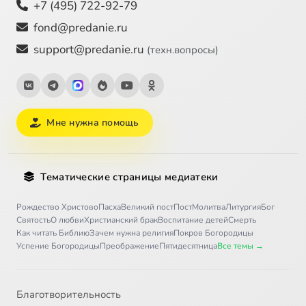
+7 (495) 722-92-79
fond@predanie.ru
support@predanie.ru
(техн.вопросы)
Мне нужна помощь
Тематические страницы медиатеки
Рождество Христово
Пасха
Великий пост
Пост
Молитва
Литургия
Бог
Святость
О любви
Христианский брак
Воспитание детей
Смерть
Как читать Библию
Зачем нужна религия
Покров Богородицы
Успение Богородицы
Преображение
Пятидесятница
Все темы →
Благотворительность