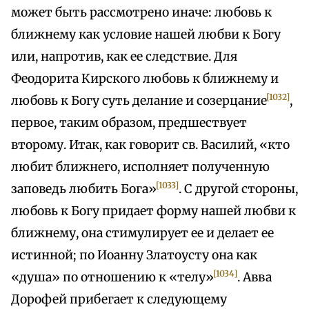
может быть рассмотрено иначе: любовь к
ближнему как условие нашей любви к Богу
или, напротив, как ее следствие. Для
Феодорита Кирского любовь к ближнему и
[1032]
любовь к Богу суть делание и созерцание
,
первое, таким образом, предшествует
второму. Итак, как говорит св. Василий, «кто
любит ближнего, исполняет полученную
[1033]
заповедь любить Бога»
. С другой стороны,
любовь к Богу придает форму нашей любви к
ближнему, она стимулирует ее и делает ее
истинной; по Иоанну Златоусту она как
[1034]
«душа» по отношению к «телу»
. Авва
Дорофей прибегает к следующему