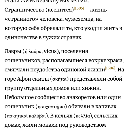
стали жить в замкнутых кельях.
—
[1505]
Странничество (ксенитея)
жизнь
«странного» человека, чужеземца, на
которую себя обрекали те, кто уходил жить в
одиночестве в чужих странах.
Лавры (ή λαύρα, vicus), поселения
отшельников, располагавшиеся вокруг храма,
[1506]
смягчали неудобства одинокой жизни
. На
горе Афон скиты (σκήται) представляли собой
группу отдельных домов или хижин.
Небольшое сообщество анахоретов или один
отшельник (ησυχαστήρια) обитали в каливах
(άσκητικαί καλύβαι). В кельях (κελλία), сельских
домах, жили монахи под руководством