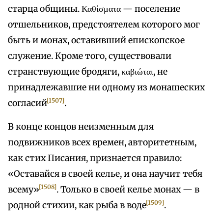
старца общины. Καθίσματα — поселение
отшельников, предстоятелем которого мог
быть и монах, оставивший епископское
служение. Кроме того, существовали
странствующие бродяги, καβιώται, не
принадлежавшие ни одному из монашеских
[1507]
согласий
.
В конце концов неизменным для
подвижников всех времен, авторитетным,
как стих Писания, признается правило:
«Оставайся в своей келье, и она научит тебя
[1508]
всему»
. Только в своей келье монах — в
[1509]
родной стихии, как рыба в воде
.