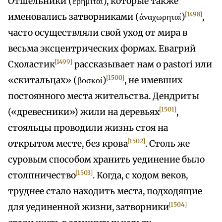
Отшельники (ερημίται), которые также
[1498]
именовались затворниками (άναχωρηταί)
,
часто осуществляли свой уход от мира в
весьма эксцентрических формах. Евагрий
[1499]
Схоластик
рассказывает нам о pastori или
[1500]
«скитальцах» (βοσκοί)
, не имевших
постоянного места жительства. Дендриты
[1501]
(«древесники») жили на деревьях
,
стояльцы проводили жизнь стоя на
[1502]
открытом месте, без крова
. Столь же
суровым способом хранить уединение было
[1503]
столпничество
. Когда, с ходом веков,
труднее стало находить места, подходящие
[1504]
для уединенной жизни, затворники