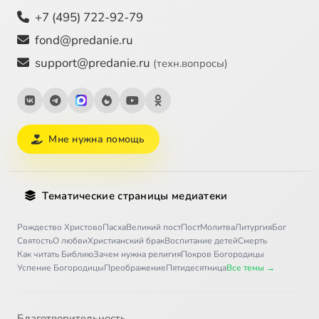
+7 (495) 722-92-79
fond@predanie.ru
support@predanie.ru
(техн.вопросы)
Мне нужна помощь
Тематические страницы медиатеки
Рождество Христово
Пасха
Великий пост
Пост
Молитва
Литургия
Бог
Святость
О любви
Христианский брак
Воспитание детей
Смерть
Как читать Библию
Зачем нужна религия
Покров Богородицы
Успение Богородицы
Преображение
Пятидесятница
Все темы →
Благотворительность