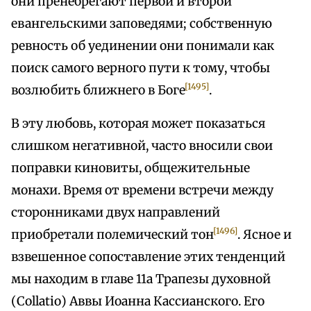
они пренебрегают первой и второй
евангельскими заповедями; собственную
ревность об уединении они понимали как
поиск самого верного пути к тому, чтобы
[1495]
возлюбить ближнего в Боге
.
В эту любовь, которая может показаться
слишком негативной, часто вносили свои
поправки киновиты, общежительные
монахи. Время от времени встречи между
сторонниками двух направлений
[1496]
приобретали полемический тон
. Ясное и
взвешенное сопоставление этих тенденций
мы находим в главе 11а Трапезы духовной
(Collatio) Аввы Иоанна Кассианского. Его