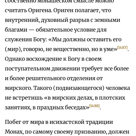
собственно монашеском смысле можно
считать Оригена. Ориген полагает, что
внутренний, духовный разрыв с земными
благами — обязательное условие для
служения Богу: «Мы должны оставить его
[1487]
(мир), говорю, не вещественно, но в уме»
.
Однако восхождение к Богу в своем
поступательном движении требует все более
и более решительного отделения от
мирского. Такого (подвизающегося) человека
не встретишь «в мирских делах, в плотских
[1488]
занятиях, в праздных беседах»
.
Побег от мира в исихастской традиции
Монах, по самому своему призванию, должен