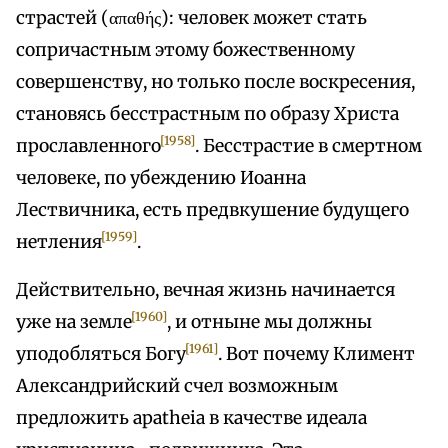
страстей (απαθής): человек может стать
сопричастным этому божественному
совершенству, но только после воскресения,
становясь бесстрастным по образу Христа
[1958]
прославленного
. Бесстрастие в смертном
человеке, по убеждению Иоанна
Лествичника, есть предвкушение будущего
[1959]
нетления
.
Действительно, вечная жизнь начинается
[1960]
уже на земле
, и отныне мы должны
[1961]
уподобляться Богу
. Вот почему Климент
Александрийский счел возможным
предложить apatheia в качестве идеала