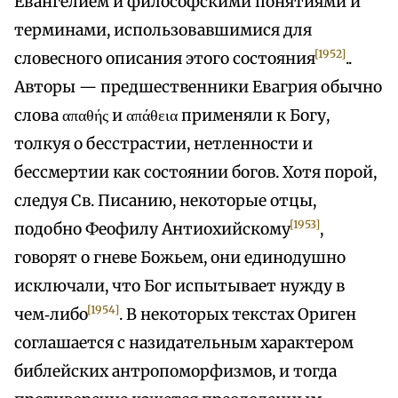
Евангелием и философскими понятиями и
терминами, использовавшимися для
[1952]
словесного описания этого состояния
..
Авторы — предшественники Евагрия обычно
слова απαθής и απάθεια применяли к Богу,
толкуя о бесстрастии, нетленности и
бессмертии как состоянии богов. Хотя порой,
следуя Св. Писанию, некоторые отцы,
[1953]
подобно Феофилу Антиохийскому
,
говорят о гневе Божьем, они единодушно
исключали, что Бог испытывает нужду в
[1954]
чем‑либо
. В некоторых текстах Ориген
соглашается с назидательным характером
библейских антропоморфизмов, и тогда