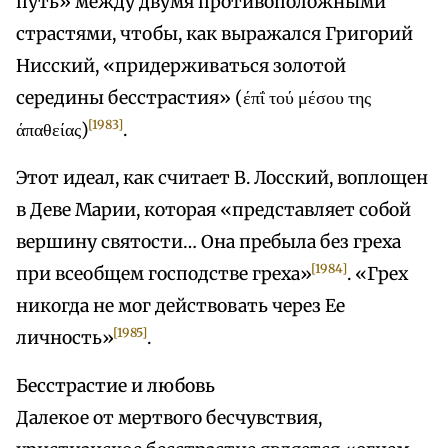
путь» между двумя противоположными
страстями, чтобы, как выражался Григорий
Нисский, «придерживаться золотой
середины бесстрастия» (έπΐ τού μέσου της
[1983]
άπαθείας)
.
Этот идеал, как считает В. Лосский, воплощен
в Деве Марии, которая «представляет собой
вершину святости… Она пребыла без греха
[1984]
при всеобщем господстве греха»
. «Грех
никогда не мог действовать через Ее
[1985]
личность»
.
Бесстрастие и любовь
Далекое от мертвого бесчувствия,