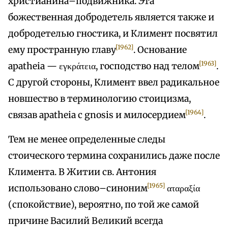
христианина–подвижника. Эта
божественная добродетель является также и
добродетелью гностика, и Климент посвятил
[1962]
ему пространную главу
. Основание
[1963]
apatheia — εγκράτεια, господство над телом
.
С другой стороны, Климент ввел радикальное
новшество в терминологию стоицизма,
[1964]
связав apatheia с gnosis и милосердием
.
Тем не менее определенные следы
стоического термина сохранились даже после
Климента. В Житии св. Антония
[1965]
использовано слово–синоним
αταραξία
(спокойствие), вероятно, по той же самой
причине Василий Великий всегда