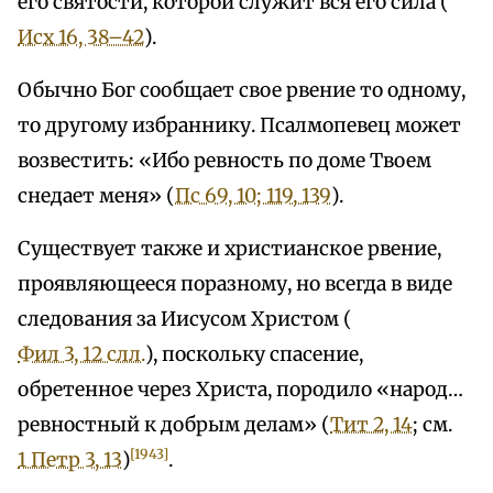
его святости, которой служит вся его сила (
Исх 16, 38–42
).
Обычно Бог сообщает свое рвение то одному,
то другому избраннику. Псалмопевец может
возвестить: «Ибо ревность по доме Твоем
снедает меня» (
Пс 69, 10; 119, 139
).
Существует также и христианское рвение,
проявляющееся поразному, но всегда в виде
следования за Иисусом Христом (
Фил 3, 12 слл.
), поскольку спасение,
обретенное через Христа, породило «народ…
ревностный к добрым делам» (
Тит 2, 14
; см.
[1943]
1 Петр 3, 13
)
.