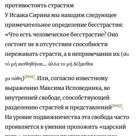
противостоять страстям
У Исаака Сирина мы находим следующее
примечательное определение бесстрастия:
«Что есть человеческое бесстрастие? Оно
состоит не в отсутствии способности
переживать страсти, а в непривечании их (оυ
τό μή αισθηθήναι… άλλα το μή δέξασθαι
[1981]
χα πάθη)
. Или, согласно известному
выражению Максима Исповедника, во
внутренней свободе, способствующей
[1982]
разделению страстей и представлений
.
На уровне подвижничества эта свобода часто
проявляется в умении проложить «царский