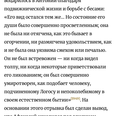
воцарилось в Антонии благодаря
подвижнической жизни и борьбе с бесами:
«Его вид остался тем же… Но состояние его
души было совершенно просветленным; она
не была ни отягчена, как это бывает в
огорчении, ни размягчена удовольствием, как
и не была она уязвима смехом или печалью.
Он не был встревожен — ни когда видел
толпу, ни когда некоторые приветствовали
его ликованием; он был совершенно
умиротворен, как подобает человеку,
подчиненному Логосу и непоколебимому в
[1949]
своем естественном бытии»
. На
основании этого отрывка был сделан вывод,