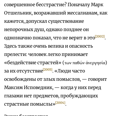
совершенное бесстрастие? Поначалу Марк
Отшельник, возражавший мессалианам, как
кажется, допускал существование
непорочных душ, однако позднее он
[2002]
однозначно показал, что не верит в это
.
Здесь также очень велика и опасность
прелести: человек легко принимает
«бездействие страстей» (των παθών άνεργησία)
[2003]
за их отсутствие
. «Люди часто
освобождены от злых помыслов, — говорит
Максим Исповедник, — когда у них перед
глазами нет предметов, пробуждающих
[2004]
страстные помыслы»
.