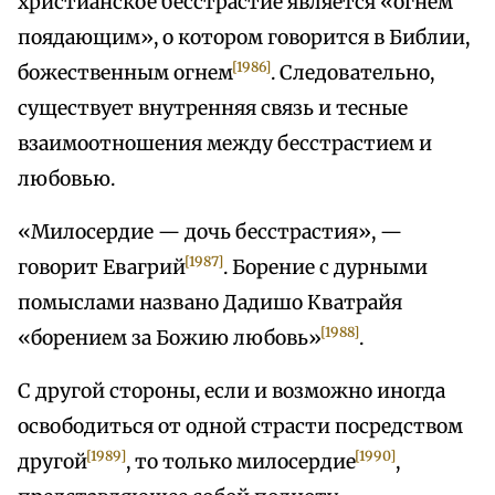
христианское бесстрастие является «огнем
поядающим», о котором говорится в Библии,
[1986]
божественным огнем
. Следовательно,
существует внутренняя связь и тесные
взаимоотношения между бесстрастием и
любовью.
«Милосердие — дочь бесстрастия», —
[1987]
говорит Евагрий
. Борение с дурными
помыслами названо Дадишо Кватрайя
[1988]
«борением за Божию любовь»
.
С другой стороны, если и возможно иногда
освободиться от одной страсти посредством
[1989]
[1990]
другой
, то только милосердие
,