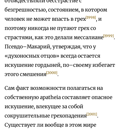
отождествляли бесстрастие с
безгрешностью, состоянием, в котором
[1998]
человек не может впасть в грех
, и
поэтому никогда не путают грех со
[1999]
страстями, как это делали мессалиане
.
Псевдо–Макарий, утверждая, что у
«духоносных отцов» всегда остается
искушение гордыней, по–своему избегает
[2000]
этого смешения
.
Сам факт возможности полагаться на
собственную apatheia составляет опасное
искушение, влекущее за собой
[2001]
сокрушительные грехопадения
.
Существует ли вообще в этом мире