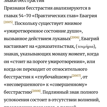
Знаки бесстрастия
Признаки бесстрастия анализируются в
главах 54–70 «Практических глав» Евагрия
[2005]
. Поскольку существует мнимое
«умиротворенное состояние души»,
[2006]
вызванное действием лукавых
, Евагрий
настаивает на «доказательствах, (τεκμήρια),
знаках, указывающих монаху момент, когда
он «стоит на пороге умиротворения», или
когда он переходит от относительного
[2007]
бесстрастия к «глубочайшему»
, от
«несовершенного» к «совершенному»
[2008]
бесстрастию
. Подлинный знак полного
успокоения состоит в отсутствии волнений,