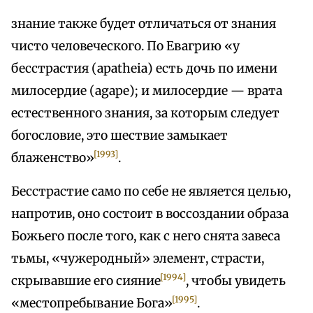
знание также будет отличаться от знания
чисто человеческого. По Евагрию «у
бесстрастия (apatheia) есть дочь по имени
милосердие (agape); и милосердие — врата
естественного знания, за которым следует
богословие, это шествие замыкает
[1993]
блаженство»
.
Бесстрастие само по себе не является целью,
напротив, оно состоит в воссоздании образа
Божьего после того, как с него снята завеса
тьмы, «чужеродный» элемент, страсти,
[1994]
скрывавшие его сияние
, чтобы увидеть
[1995]
«местопребывание Бога»
.