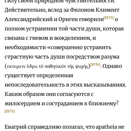
силу своей природной чувствительности.
Действительно, вслед за Филоном Климент
[1973]
Александрийский и Ориген говорили
о
полном устранении той части души, которая
связана с гневом и вожделением, и
необходимости «совершенно устранить
страстную часть души посредством разума
[1974]
(εκτεμειν λδγω τό παθητικόν τής ψυχής)
. Однако
существует определенная
непоследовательность в этих высказываниях.
Каким образом они согласуются с
милосердием и состраданием к ближнему?
[1975]
Евагрий справедливо полагал, что apatheia не