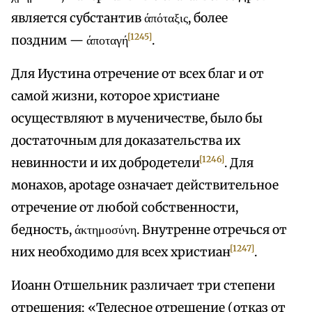
является субстантив άπόταξις, более
[1245]
поздним — άποταγή
.
Для Иустина отречение от всех благ и от
самой жизни, которое христиане
осуществляют в мученичестве, было бы
достаточным для доказательства их
[1246]
невинности и их добродетели
. Для
монахов, apotage означает действительное
отречение от любой собственности,
бедность, άκτημοσύνη. Внутренне отречься от
[1247]
них необходимо для всех христиан
.
Иоанн Отшельник различает три степени
отрешения: «Телесное отрешение (отказ от