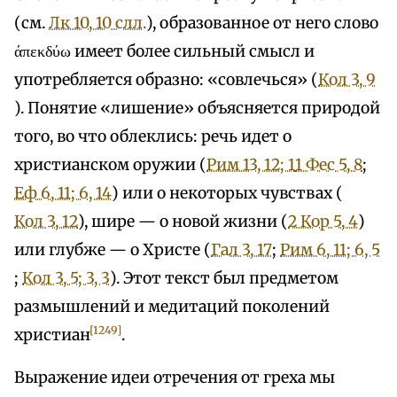
(см.
Лк 10, 10 слл.
), образованное от него слово
άπεκδύω имеет более сильный смысл и
употребляется образно: «совлечься» (
Кол 3, 9
). Понятие «лишение» объясняется природой
того, во что облеклись: речь идет о
христианском оружии (
Рим 13, 12; 1
1 Фес 5, 8
;
Еф 6, 11; 6, 14
) или о некоторых чувствах (
Кол 3, 12
), шире — о новой жизни (
2 Кор 5, 4
)
или глубже — о Христе (
Гал 3, 17
;
Рим 6, 11; 6, 5
;
Кол 3, 5; 3, 3
). Этот текст был предметом
размышлений и медитаций поколений
[1249]
христиан
.
Выражение идеи отречения от греха мы