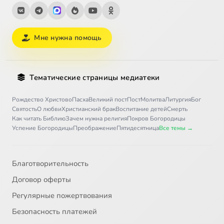
Мне нужна помощь
Тематические страницы медиатеки
Рождество Христово
Пасха
Великий пост
Пост
Молитва
Литургия
Бог
Святость
О любви
Христианский брак
Воспитание детей
Смерть
Как читать Библию
Зачем нужна религия
Покров Богородицы
Успение Богородицы
Преображение
Пятидесятница
Все темы →
Благотворительность
Договор оферты
Регулярные пожертвования
Безопасность платежей