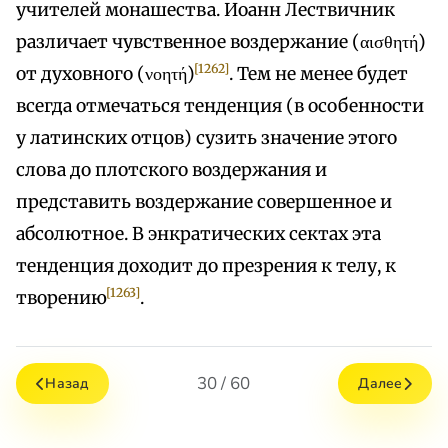
учителей монашества. Иоанн Лествичник
различает чувственное воздержание (αισθητή)
[1262]
от духовного (νοητή)
. Тем не менее будет
всегда отмечаться тенденция (в особенности
у латинских отцов) сузить значение этого
слова до плотского воздержания и
представить воздержание совершенное и
абсолютное. В энкратических сектах эта
тенденция доходит до презрения к телу, к
[1263]
творению
.
30 / 60
Назад
Далее