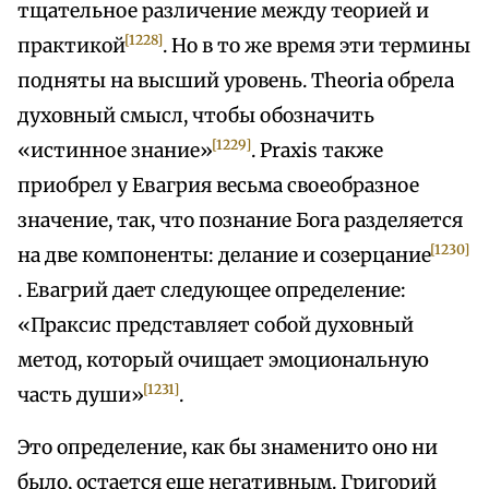
тщательное различение между теорией и
[1228]
практикой
. Но в то же время эти термины
подняты на высший уровень. Theoria обрела
духовный смысл, чтобы обозначить
[1229]
«истинное знание»
. Praxis также
приобрел у Евагрия весьма своеобразное
значение, так, что познание Бога разделяется
[1230]
на две компоненты: делание и созерцание
. Евагрий дает следующее определение:
«Праксис представляет собой духовный
метод, который очищает эмоциональную
[1231]
часть души»
.
Это определение, как бы знаменито оно ни
было, остается еще негативным. Григорий