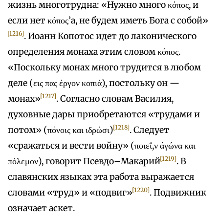
жизнь многотрудна: «Нужно много κόπος, и
если нет κόπος’а, не будем иметь Бога с собой»
[1216]
. Иоанн Копотос идет до лаконического
определения монаха этим словом κόπος.
«Поскольку монах много трудится в любом
деле (εις πας έργον κοπιά), постольку он —
[1217]
монах»
. Согласно словам Василия,
духовные дары приобретаются «трудами и
[1218]
потом» (πόνοις και ιδρώσι)
. Следует
«сражаться и вести войну» (ποιεΐ,ν άγώνα και
[1219]
πόλεμον), говорит Псевдо–Макарий
. В
славянских языках эта работа выражается
[1220]
словами «труд» и «подвиг»
. Подвижник
означает аскет.