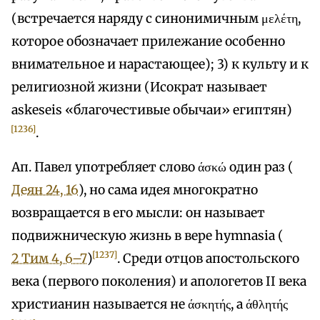
(встречается наряду с синонимичным μελέτη,
которое обозначает прилежание особенно
внимательное и нарастающее); 3) к культу и к
религиозной жизни (Исократ называет
askeseis «благочестивые обычаи» египтян)
[1236]
.
Ап. Павел употребляет слово άσκώ один раз (
Деян 24, 16
), но сама идея многократно
возвращается в его мысли: он называет
подвижническую жизнь в вере hymnasia (
[1237]
2 Тим 4, 6–7
)
. Среди отцов апостольского
века (первого поколения) и апологетов II века
христианин называется не άσκητής, а άθλητής