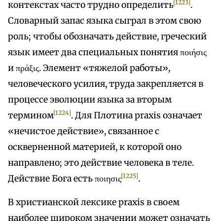
[1223]
контекстах часто трудно определить
.
Словарный запас языка сыграл в этом свою
роль; чтобы обозначать действие, греческий
язык имеет два специальных понятия ποιήσις
и πράξις. Элемент «тяжелой работы»,
человеческого усилия, труда закрепляется в
процессе эволюции языка за вторым
[1224]
термином
. Для Плотина praxis означает
«нечистое действие», связанное с
оскверненной материей, к которой оно
направлено; это действие человека в теле.
[1225]
Действие Бога есть ποιησις
.
В христианской лексике praxis в своем
наиболее широком значении может означать