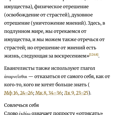
имущества), физическое отрешение
(освобождение от страстей), духовное
отрешение (уничтожение мнений). Здесь, в
подлунном мире, мы отрекаемся от
имущества, и мы можем также отречься от
страстей; но отрешение от мнений есть
[1248]
жизнь, следующая за воскресением»
.
Евангелисты также используют глагол
άπαρνεΐσθαι — отказаться от самого себя, как от
кого‑то, кого не хотят больше знать (
Мф 16, 24–26
;
Мк 8, 34–36
;
Лк 9, 23–25
).
Совлечься себя
Слово έκδύω означает попросту «отрясать»