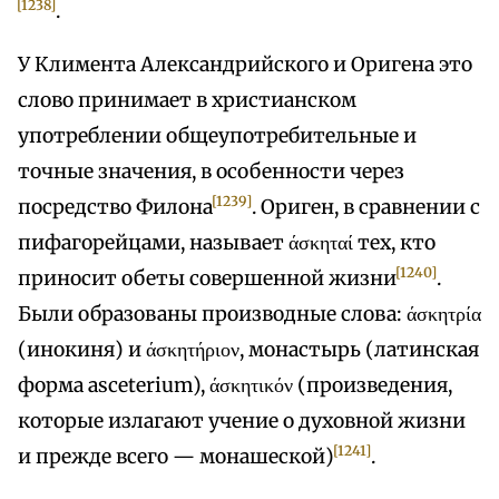
[1238]
.
У Климента Александрийского и Оригена это
слово принимает в христианском
употреблении общеупотребительные и
точные значения, в особенности через
[1239]
посредство Филона
. Ориген, в сравнении с
пифагорейцами, называет άσκηταί тех, кто
[1240]
приносит обеты совершенной жизни
.
Были образованы производные слова: άσκητρία
(инокиня) и άσκητήριον, монастырь (латинская
форма asceterium), άσκητικόν (произведения,
которые излагают учение о духовной жизни
[1241]
и прежде всего — монашеской)
.