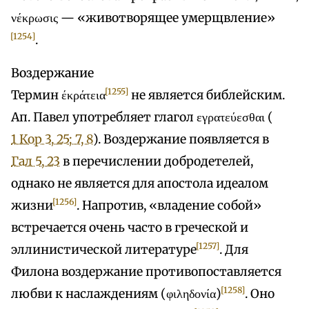
νέκρωσις — «животворящее умерщвление»
[1254]
.
Воздержание
[1255]
Термин έκράτεια
не является библейским.
Ап. Павел употребляет глагол εγρατεύεσθαι (
1 Кор 3, 25; 7, 8
). Воздержание появляется в
Гал 5, 23
в перечислении добродетелей,
однако не является для апостола идеалом
[1256]
жизни
. Напротив, «владение собой»
встречается очень часто в греческой и
[1257]
эллинистической литературе
. Для
Филона воздержание противопоставляется
[1258]
любви к наслаждениям (φιληδονία)
. Оно