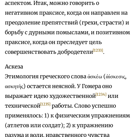
аспектом. Итак, можно говорить о
негативном праксисе, когда он направлен на
преодоление препятствий (грехи, страсти) и
борьбу с дурными помыслами, и позитивном
праксисе, когда он преследует цель
[1233]
совершенствовать добродетели
.
Аскеза
Этимология греческого слова άσκέω (άίσκεσις,
ασκητής) остается неясной. У Гомера оно
[1234]
выражает идею художественной
или
[1235]
технической
работы. Слово успешно
применялось: 1) к физическим упражнениям
(атлетов или солдат); 2) к упражнению
разума и воли, нравственного чувства