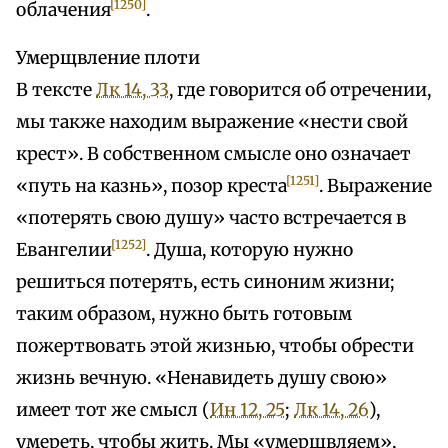
[1250]
облачения
.
Умерщвление плоти
В тексте
Лк 14, 33
, где говорится об отречении,
мы также находим выражение «нести свой
крест». В собственном смысле оно означает
[1251]
«путь на казнь», позор креста
. Выражение
«потерять свою душу» часто встречается в
[1252]
Евангелии
. Душа, которую нужно
решиться потерять, есть синоним жизни;
таким образом, нужно быть готовым
пожертвовать этой жизнью, чтобы обрести
жизнь вечную. «Ненавидеть душу свою»
имеет тот же смысл (
Ин 12, 25
;
Лк 14, 26
),
умереть, чтобы жить. Мы «умерщвляем»,