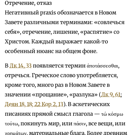
Отречение, отказ
Негативный praxis обозначается в Новом
Завете различными терминами: «совлечься
себя», отречение, лишение, «распятие» со
Христом. Каждый выражает какой‑то
особенный нюанс на общем фоне.
В
Лк 14, 33
появляется термин άποτάσσεσθαι,
отречься. Греческое слово употребляется,
кроме того, много раз в Новом Завете в
значении «прощание», «разлука» (
Лк 9, 61
;
Деян 18, 18; 2
2 Кор 2, 13
). В аскетических
писаниях прямой смысл глагола — τώ κόσμω
τούτω, покинуть мир, или πάσιν, все вещи, или
χρημάτων, материальные блага. Более древним