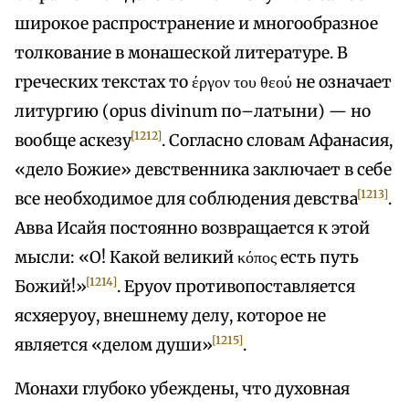
широкое распространение и многообразное
толкование в монашеской литературе. В
греческих текстах то έργον του θεού не означает
литургию (opus divinum по–латыни) — но
[1212]
вообще аскезу
. Согласно словам Афанасия,
«дело Божие» девственника заключает в себе
[1213]
все необходимое для соблюдения девства
.
Авва Исайя постоянно возвращается к этой
мысли: «О! Какой великий κόπος есть путь
[1214]
Божий!»
. Epyov противопоставляется
ясхяеруоу, внешнему делу, которое не
[1215]
является «делом души»
.
Монахи глубоко убеждены, что духовная