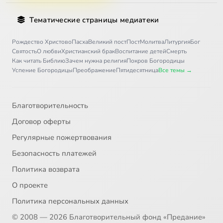
Тематические страницы медиатеки
Рождество Христово
Пасха
Великий пост
Пост
Молитва
Литургия
Бог
Святость
О любви
Христианский брак
Воспитание детей
Смерть
Как читать Библию
Зачем нужна религия
Покров Богородицы
Успение Богородицы
Преображение
Пятидесятница
Все темы →
Благотворительность
Договор оферты
Регулярные пожертвования
Безопасность платежей
Политика возврата
О проекте
Политика персональных данных
© 2008 — 2026 Благотворительный фонд «Предание»