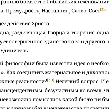
хранило богатство библейских именований
[210]
, Премудрость, Наставник, Слово, Свет
.
е действие Христа
дна, разделяющая Творца и творение, одн
ует совершенное единство того и другого: 
 Единитель.
ой философии была известна идея о необх
. Как соединить материальное и духовное
[211]
жные реальности?
Нелегкий вопрос! И 
рансцендентным, безучастным ко всему, ч
а невозможно помыслить какой бы то ни бы
го к земному без вмешательства посредни