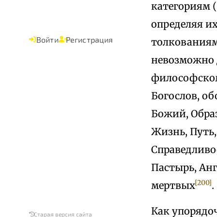
категориям 
определяя и
Войти
Регистрация
толкованиям 
невозможно 
философском
Богослов, о
Божий, Образ
Жизнь, Путь,
Справедливос
Пастырь, Ан
[200]
мертвых
.
Как упорядоч
Старая версия сайта