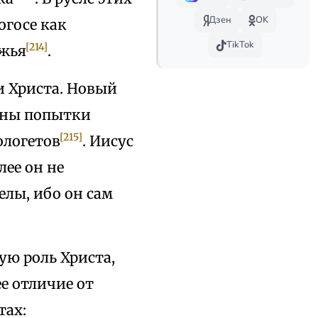
Дзен
OK
огосе как
TikTok
[214]
ожья
.
и Христа. Новый
етны попытки
[215]
ологетов
. Иисус
лее он не
елы, ибо он сам
ую роль Христа,
ее отличие от
тах: