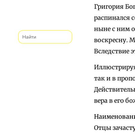
Григория Бог
распинался с
ныне с ним о
воскресну. М
Вследствие э
Иллюстрируя 
так и в проп
Действитель
вера в его б
Наименовани
Отцы зачаст