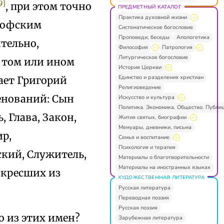
9]
, при этом точно
ПРЕДМЕТНЫЙ КАТАЛОГ
Практика духовной жизни
ософским
Систематическое богословие
Проповеди, беседы
Апологетика
ительно,
Философия
Патрология
Литургическое богословие
 том или ином
История Церкви
Единство и разделения христиан
ает Григорий
Религиоведение
енований: Сын
Искусство и культура
Политика. Экономика. Общество. Публи
, Глава, Закон,
Жития святых, биографии
Мемуары, дневники, письма
ир,
Семья и воспитание
Психология и терапия
ский, Служитель,
Материалы о благотворительности
Материалы на иностранных языках
скресших из
ХУДОЖЕСТВЕННАЯ ЛИТЕРАТУРА
Русская литература
Переводная поэзия
Русская поэзия
о из этих имен?
Зарубежная литература