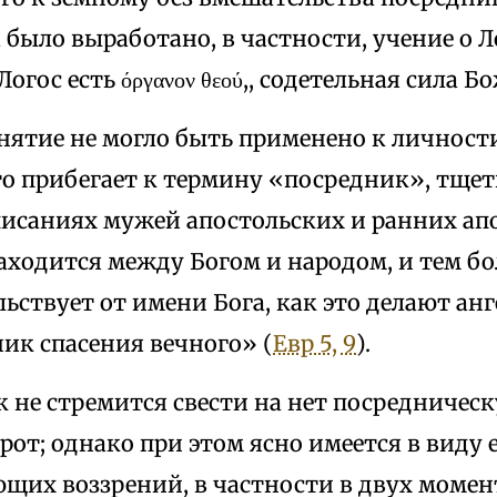
было выработано, в частности, учение о Л
огос есть όργανον θεού,, содетельная сила Б
нятие не могло быть применено к личност
сто прибегает к термину «посредник», тщ
 писаниях мужей апостольских и ранних ап
аходится между Богом и народом, и тем бо
ьствует от имени Бога, как это делают анг
ик спасения вечного» (
Евр 5, 9
).
 не стремится свести на нет посредническ
рот; однако при этом ясно имеется в виду 
щих воззрений, в частности в двух момен