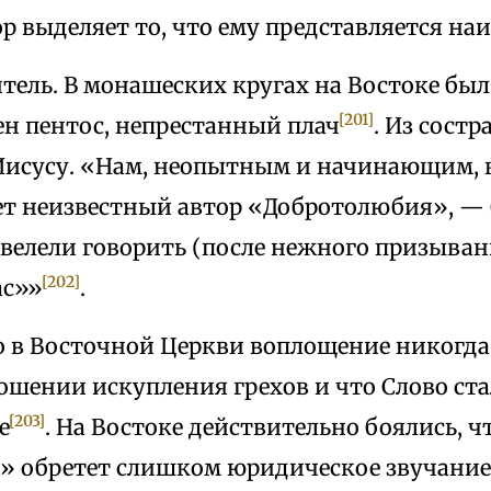
 выделяет то, что ему представляется на
тель. В монашеских кругах на Востоке бы
[201]
ен пентос, непрестанный плач
. Из сост
Иисусу. «Нам, неопытным и начинающим,
ет неизвестный автор «Добротолюбия», —
 велели говорить (после нежного призыван
[202]
ас»»
.
о в Восточной Церкви воплощение никогда
ошении искупления грехов и что Слово ста
[203]
е
. На Востоке действительно боялись, ч
» обретет слишком юридическое звучание