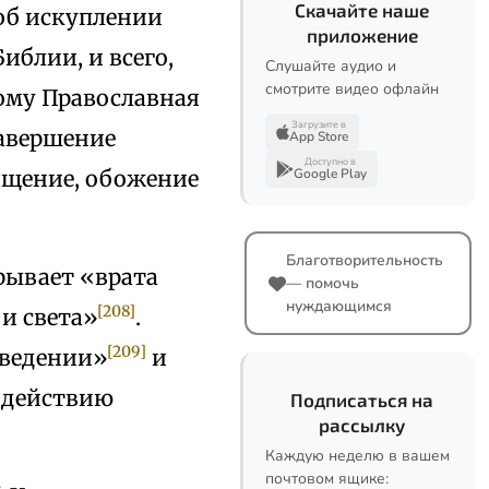
Скачайте наше
 об искуплении
приложение
иблии, и всего,
Слушайте аудио и
смотрите видео офлайн
тому Православная
Загрузите в
завершение
App Store
Доступно в
вящение, обожение
Google Play
Благотворительность
крывает «врата
— помочь
нуждающимся
[208]
 и света»
.
[209]
еведении»
и
 действию
Подписаться на
рассылку
Каждую неделю в вашем
почтовом ящике: