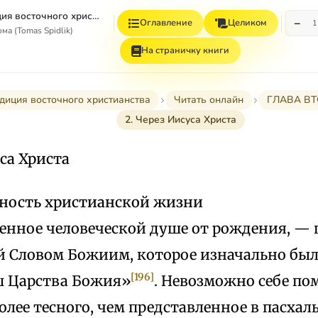
Духовная традиция восточного христианства
−
Оглавление
Целиком
1
а (Tomas Spidlik)
На страничку книги
диция восточного христианства
Читать онлайн
ГЛАВА ВТ
2. Через Иисуса Христа
уса Христа
ность христианской жизни
венное человеческой душе от рождения, —
й Словом Божиим, которое изначально было 
[196]
ш Царства Божия»
. Невозможно себе п
олее тесного, чем представленное в пасха