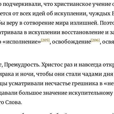
о подчеркивали, что христианское учение
ется от всех идей об искуплении, чуждых Б
бы веру в сотворение мира излишней. Поэ
атривала в искуплении восстановление и 
[205]
[206]
го «исполнение»
, освобождение
, ос
, Премудрость. Христос раз и навсегда от
мрака и ночи, чтобы они стали чадами дня
тцы усматривали несчастье грешника в «н
давали большое значение искупительному
о Слова.