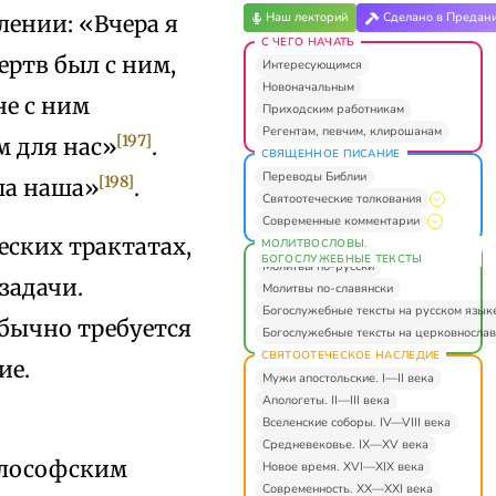
Наш лекторий
Сделано в Предан
лении: «Вчера я
С ЧЕГО НАЧАТЬ
ертв был с ним,
Интересующимся
Новоначальным
не с ним
Приходским работникам
Регентам, певчим, клирошанам
[197]
м для нас»
.
СВЯЩЕННОЕ ПИСАНИЕ
Переводы Библии
[198]
уша наша»
.
Святоотеческие толкования
Современные комментарии
еских трактатах,
МОЛИТВОСЛОВЫ.
БОГОСЛУЖЕБНЫЕ ТЕКСТЫ
Молитвы по-русски
задачи.
Молитвы по-славянски
Богослужебные тексты на русском язык
обычно требуется
Богослужебные тексты на церковнослав
СВЯТООТЕЧЕСКОЕ НАСЛЕДИЕ
ие.
Мужи апостольские. I—II века
Апологеты. II—III века
Вселенские соборы. IV—VIII века
Средневековье. IX—XV века
илософским
Новое время. XVI—XIX века
Современность. XX—XXI века