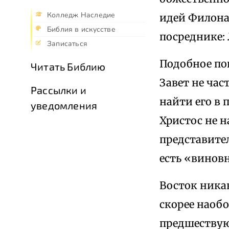
Колледж Наследие
идей Филона 
Библия в искусстве
посреднике: Л
Записаться
Подобное по
Читать Библию
Завет не ча
Рассылки и
найти его в
уведомления
Христос не н
представител
есть «виновн
Восток никак
скорее наобо
предшествую