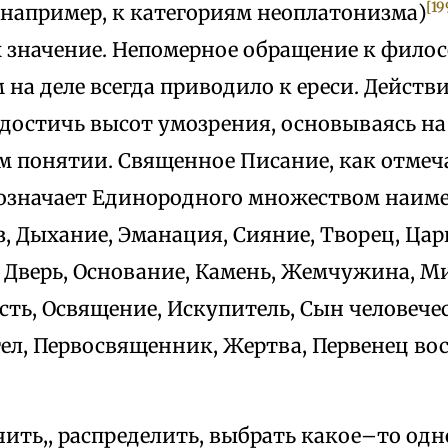
[19
(например, к категориям неоплатонизма)
х значение. Непомерное обращение к фил
на деле всегда приводило к ереси. Действ
достичь высот умозрения, основываясь на
 понятии. Священное Писание, как отмеч
бозначает Единородного множеством наим
, Дыхание, Эманация, Сияние, Творец, Царь
 Дверь, Основание, Камень, Жемчужина, М
ть, Освящение, Искупитель, Сын человече
гел, Первосвященник, Жертва, Первенец во
ить,, распределить, выбрать какое–то одн