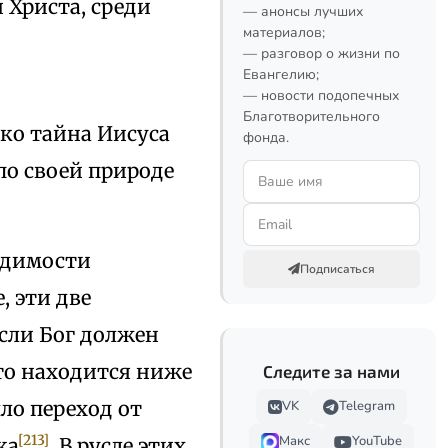
 Христа, среди
— анонсы лучших
материалов;
— разговор о жизни по
Евангелию;
— новости подопечных
Благотворительного
ако тайна Иисуса
фонда.
по своей природе
одимости
Подписаться
, эти две
если Бог должен
то находится ниже
Следите за нами
ло переход от
VK
Telegram
[213]
Макс
YouTube
ка
. В русле этих