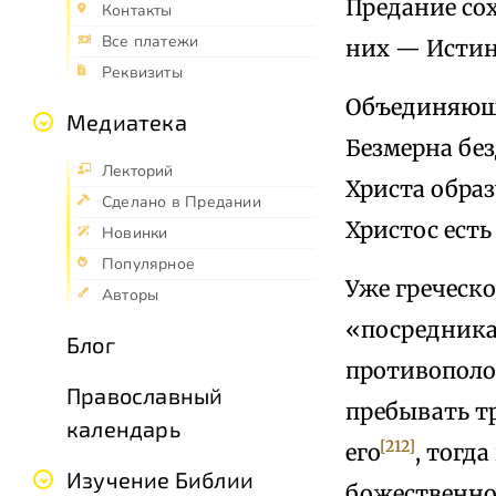
Предание со
Контакты
Все платежи
них — Истина
Реквизиты
Объединяюще
Медиатека
Безмерна без
Лекторий
Христа образ
Сделано в Предании
Христос есть
Новинки
Популярное
Уже греческ
Авторы
«посредника»
Блог
противополо
Православный
пребывать т
календарь
[212]
его
, тогд
Изучение Библии
божественно