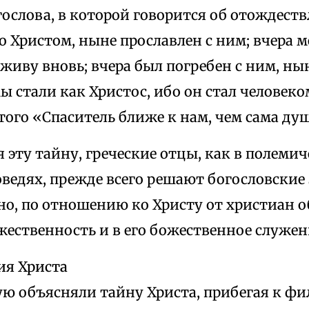
ослова, в которой говорится об отождеств
о Христом, ныне прославлен с ним; вчера м
живу вновь; вчера был погребен с ним, ны
ы стали как Христос, ибо он стал человеко
того «Спаситель ближе к нам, чем сама д
эту тайну, греческие отцы, как в полемич
оведях, прежде всего решают богословские 
но, по отношению ко Христу от христиан 
ожественность и в его божественное служен
я Христа
ую объясняли тайну Христа, прибегая к ф