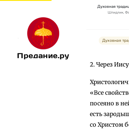
Шпидлик, Фом
Духовная тра
Предание.ру
2. Через Иис
Христологич
«Все свойст
посеяно в не
есть зароды
со Христом б