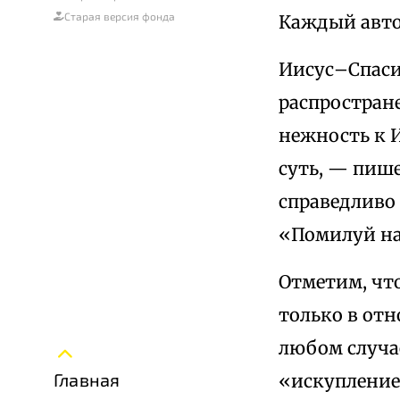
Старая версия фонда
Каждый автор
Иисус–Спаси
распростран
нежность к 
суть, — пиш
справедливо
«Помилуй н
Отметим, чт
только в отн
любом случа
Главная
«искупление