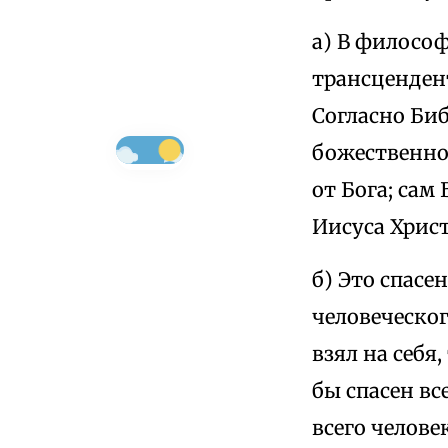
а) В филосо
трансценден
Согласно Би
божественног
от Бога; сам
Иисуса Христ
б) Это спасе
человеческо
взял на себя
бы спасен вс
всего челове