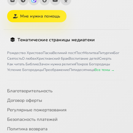
Мне нужна помощь
Тематические страницы медиатеки
Рождество Христово
Пасха
Великий пост
Пост
Молитва
Литургия
Бог
Святость
О любви
Христианский брак
Воспитание детей
Смерть
Как читать Библию
Зачем нужна религия
Покров Богородицы
Успение Богородицы
Преображение
Пятидесятница
Все темы →
Благотворительность
Договор оферты
Регулярные пожертвования
Безопасность платежей
Политика возврата