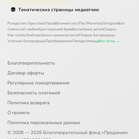
Тематические страницы медиатеки
Рождество Христово
Пасха
Великий пост
Пост
Молитва
Литургия
Бог
Святость
О любви
Христианский брак
Воспитание детей
Смерть
Как читать Библию
Зачем нужна религия
Покров Богородицы
Успение Богородицы
Преображение
Пятидесятница
Все темы →
Благотворительность
Договор оферты
Регулярные пожертвования
Безопасность платежей
Политика возврата
О проекте
Политика персональных данных
© 2008 — 2026 Благотворительный фонд «Предание»