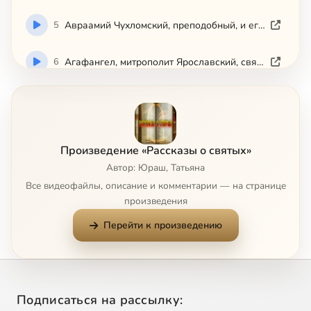
5
Авраамий Чухломский, преподобный, и его святые обители
6
Агафангел, митрополит Ярославский, святитель-исповедник
7
Агафон, авва, преподобный
8
Адриан и Наталия, мученики
Произведение «Рассказы о святых»
Автор: Юраш, Татьяна
9
Адриан Пошехонский, преподобномученик
Все видеофайлы, описание и комментарии — на странице
произведения
10
Александр Пересвет, инок-воин
Перейти к произведению
11
Икона Божией Матери 'Всецарица'
12
Икона Божией Матери 'Державная'
Подписаться на рассылку: