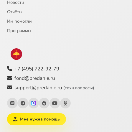
Новости
Отчёты
22
Император Юстиниан
Им помогли
23
Инок-воин Александр Пересвет
Программы
24
Иоанн Богослов, святой апостол
25
Иоанн Креститель, пророк
+7 (495) 722-92-79
26
Иоанн Креститель, пророк
fond@predanie.ru
support@predanie.ru
(техн.вопросы)
27
Иоанн Кронштадский, святой
28
Иоанн Кронштадтский (c)
Мне нужна помощь
29
Иоанн Прозорливый Египетский, преподобный