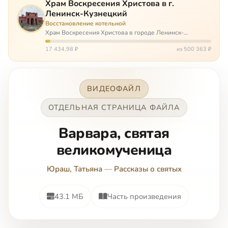
Храм Воскресения Христова в г.
Ленинск-Кузнецкий
Восстановление котельной
Храм Воскресения Христова в городе Ленинск-
Кузнецкий в Кемеровской области – совсем новый, он
открылся всего 20 назад. И сейчас храм может вообще
17 434,98 ₽
из 500 363 ₽
закрыться. Потому что это Сибирь,…
ВИДЕОФАЙЛ
ОТДЕЛЬНАЯ СТРАНИЦА ФАЙЛА
Варвара, святая
великомученица
Юраш, Татьяна
—
Рассказы о святых
43.1 МБ
Часть произведения