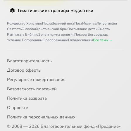
30
Иоанн, архиепископ Новгородский, святитель
Тематические страницы медиатеки
31
Иоанникий Великий, преподобный
Рождество Христово
Пасха
Великий пост
Пост
Молитва
Литургия
Бог
Святость
О любви
Христианский брак
Воспитание детей
Смерть
Как читать Библию
Зачем нужна религия
Покров Богородицы
32
Алексий Карпатский, преподобный
Успение Богородицы
Преображение
Пятидесятница
Все темы →
33
Иоасаф, епископ Белгородский, святитель
Благотворительность
34
Иона Киевский, преподобный
Договор оферты
Регулярные пожертвования
35
Иона, святой пророк
Безопасность платежей
36
Иосиф Оптинский (c)
Политика возврата
О проекте
37
Исаакий Оптинский, преподобный
Политика персональных данных
© 2008 — 2026 Благотворительный фонд «Предание»
38
Исаакий, затворник Печерский, преподобный