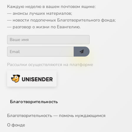
13
Икона Божией Матери 'О Всепетая Мати'
Каждую неделю в вашем почтовом ящике:
— анонсы лучших материалов;
14
Икона Божией Матери 'Утоли моя печали'
— новости подопечных Благотворительного фонда;
— разговор о жизни по Евангелию.
15
Икона Божией Матери Донская
16
Икона Божией Матери Спорительница хлебов
Рассылки осуществляются на платформе
17
Икона Божией Матери, именуемая Державная
18
Иларион Великий, преподобный
19
Илия Муромец, Печерский, преподобный
Благотворительность
20
Илларион митрополит Суздальский, святитель
Благотворительность — помочь нуждающимся
О фонде
21
Алексий Зосимовский, преподобный