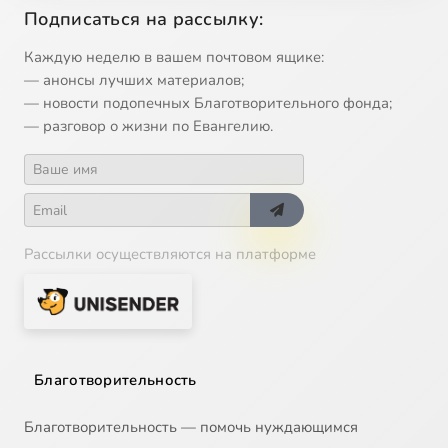
Подписаться на рассылку:
13
Икона Божией Матери 'О Всепетая Мати'
Каждую неделю в вашем почтовом ящике:
— анонсы лучших материалов;
14
Икона Божией Матери 'Утоли моя печали'
— новости подопечных Благотворительного фонда;
— разговор о жизни по Евангелию.
15
Икона Божией Матери Донская
16
Икона Божией Матери Спорительница хлебов
Рассылки осуществляются на платформе
17
Икона Божией Матери, именуемая Державная
18
Иларион Великий, преподобный
19
Илия Муромец, Печерский, преподобный
Благотворительность
20
Илларион митрополит Суздальский, святитель
Благотворительность — помочь нуждающимся