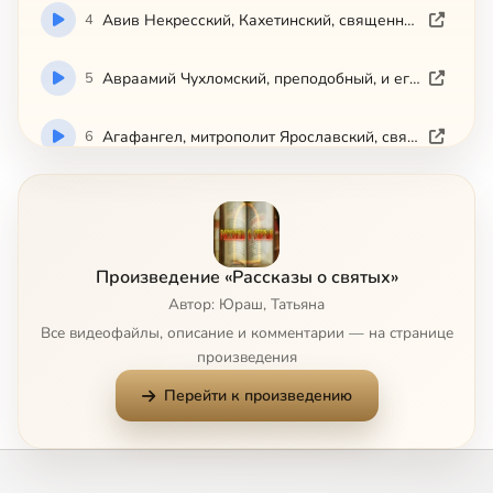
4
Авив Некресский, Кахетинский, священномученик
5
Авраамий Чухломский, преподобный, и его святые обители
6
Агафангел, митрополит Ярославский, святитель-исповедник
7
Агафон, авва, преподобный
8
Адриан и Наталия, мученики
Произведение «Рассказы о святых»
Автор: Юраш, Татьяна
9
Адриан Пошехонский, преподобномученик
Все видеофайлы, описание и комментарии — на странице
произведения
10
Александр Пересвет, инок-воин
Перейти к произведению
11
Икона Божией Матери 'Всецарица'
12
Икона Божией Матери 'Державная'