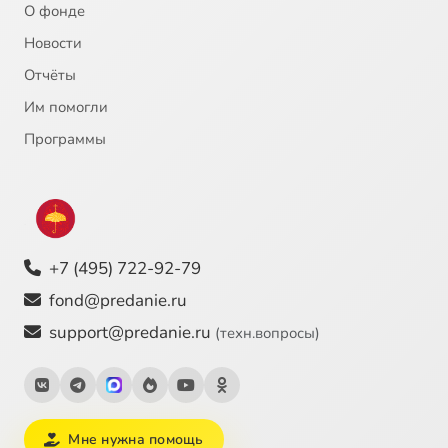
О фонде
21
Алексий Зосимовский, преподобный
Новости
Отчёты
22
Император Юстиниан
Им помогли
23
Инок-воин Александр Пересвет
Программы
24
Иоанн Богослов, святой апостол
25
Иоанн Креститель, пророк
+7 (495) 722-92-79
26
Иоанн Креститель, пророк
fond@predanie.ru
support@predanie.ru
(техн.вопросы)
27
Иоанн Кронштадский, святой
28
Иоанн Кронштадтский (c)
Мне нужна помощь
29
Иоанн Прозорливый Египетский, преподобный