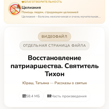
БЛАГОТВОРИТЕЛЬНОСТЬ
Целиакия
Помощь людям, страдающим целиакией
Целиакия – болезнь неизлечимая и очень мучительная.
При этом ею невозможно заразиться. Больной
целиакией страдает в одиночестве, не представляя
опасности ни для кого, кроме своих п…
ВИДЕОФАЙЛ
ОТДЕЛЬНАЯ СТРАНИЦА ФАЙЛА
Восстановление
патриаршества. Святитель
Тихон
Юраш, Татьяна
—
Рассказы о святых
58.4 МБ
Часть произведения