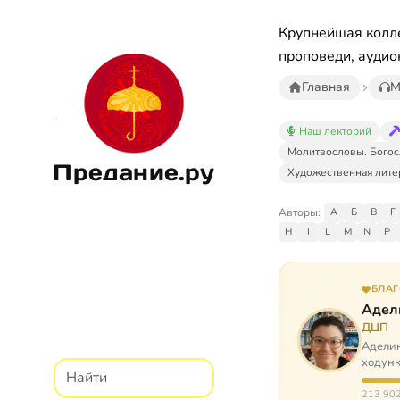
Крупнейшая колле
проповеди, аудио
Главная
М
Наш лекторий
Молитвословы. Богос
Предание.ру
Художественная лите
Авторы:
А
Б
В
Г
H
I
L
M
N
P
БЛА
Адел
ДЦП
Аделин
ходунк
слуша
213 902