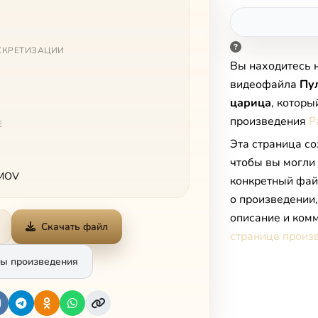
СКРЕТИЗАЦИИ
Вы находитесь 
видеофайла
Пу
царица
, которы
произведения
Р
Е
Эта страница со
чтобы вы могли
 MOV
конкретный фай
о произведении
описание и комм
Скачать файл
странице произ
ы произведения