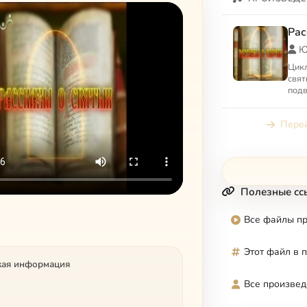
Рас
Ю
Цикл
свят
подв
праз
Перей
Полезные сс
Все файлы п
Этот файл в 
кая информация
Все произвед