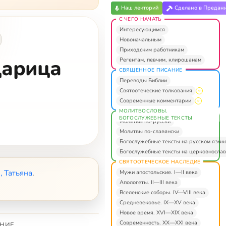
Наш лекторий
Сделано в Предан
С ЧЕГО НАЧАТЬ
Интересующимся
Новоначальным
Приходским работникам
царица
Регентам, певчим, клирошанам
СВЯЩЕННОЕ ПИСАНИЕ
Переводы Библии
Святоотеческие толкования
Современные комментарии
МОЛИТВОСЛОВЫ.
БОГОСЛУЖЕБНЫЕ ТЕКСТЫ
Молитвы по-русски
Молитвы по-славянски
Богослужебные тексты на русском язык
Богослужебные тексты на церковнослав
СВЯТООТЕЧЕСКОЕ НАСЛЕДИЕ
 Татьяна
.
Мужи апостольские. I—II века
Апологеты. II—III века
Вселенские соборы. IV—VIII века
Средневековье. IX—XV века
Новое время. XVI—XIX века
Современность. XX—XXI века
НИЕ