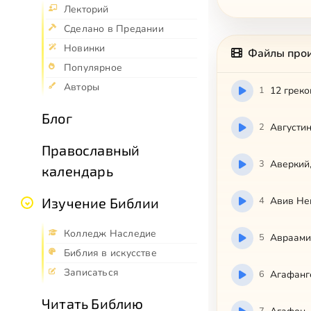
Лекторий
Сделано в Предании
Новинки
Файлы про
Популярное
Авторы
1
12 греко
Блог
2
Августи
Православный
3
Аверкий
календарь
4
Авив Не
Изучение Библии
Колледж Наследие
5
Авраамий
Библия в искусстве
Записаться
6
Агафанге
Читать Библию