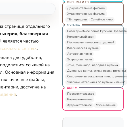
ФИЛЬМЫ И ТВ
Документальные фильмы
Художественные фильмы
ТВ-передачи
Семейное кино
МУЗЫКА
на странице отдельного
Богослужебное пение Русской Правосл
льхерия, благоверная
Колокольный звон
й является частью
Песнопения поместных церквей
ассказы о святых
.
Классическая музыка
Авторская песня
здана для удобства,
Эстрадная песня
 поделиться ссылкой на
Этно, фольклор, народная музыка
Духовные канты, стихи, песни, романсы
л. Основная информация
Современная вокальная и инструментал
, включая все файлы,
Учебные материалы по музыке и пению
ентарии, доступна на
ДЕТЯМ
ведения
.
Просветительское
Развлекательное
Художественное
Музыкальное