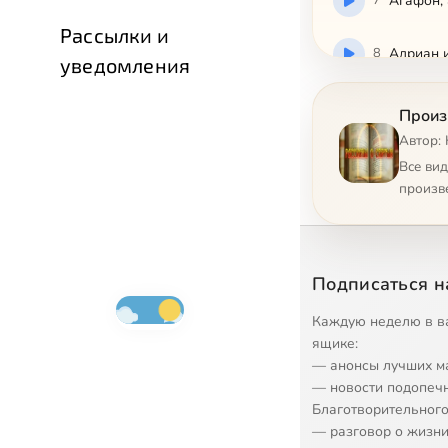
7
Агафон,
Рассылки и
8
Адриан 
уведомления
9
Адриан 
Произ
Автор:
10
Алексан
Все ви
произв
11
Икона Б
12
Икона Б
Подписаться н
13
Икона Б
Каждую неделю в в
ящике:
— анонсы лучших м
14
Икона Б
— новости подопеч
Благотворительного
15
Икона Б
— разговор о жизни