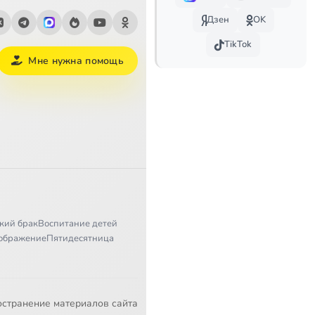
Дзен
OK
TikTok
Мне нужна помощь
кий брак
Воспитание детей
ображение
Пятидесятница
остранение материалов сайта