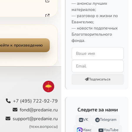
— анонсы лучших
материалов;
— разговор о жизни по
Евангелию;
— новости подопечных
Благотворительного
фонда.
ейти к произведению
Подписаться
+7 (495) 722-92-79
Следите за нами
fond@predanie.ru
support@predanie.ru
VK
Telegram
(техн.вопросы)
Макс
YouTube