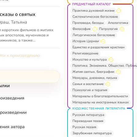
ПРЕДМЕТНЫЙ КАТАЛОГ
Практика духовной жизни
сказы о святых
Систематическое богословие
раш, Татьяна
Проповеди, беседы
Апологетика
Философия
Патрология
 коротких фильмов о житиях
ых апостолов, мучеников и
Литургическое богословие
ижников, а также
История Церкви
дниках и иконах
Единство и разделения христиан
Религиоведение
ти к произведению
Искусство и культура
Политика. Экономика. Общество. Публи
Жития святых, биографии
Мемуары, дневники, письма
Семья и воспитание
ылки
Психология и терапия
Материалы о благотворительности
роизведения
Материалы на иностранных языках
ХУДОЖЕСТВЕННАЯ ЛИТЕРАТУРА
произведении
Русская литература
Переводная поэзия
ения автора
Русская поэзия
Зарубежная литература