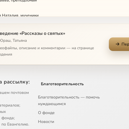
 авва, преподобный
и Наталия, мученики
Пошехонский, преподобномученик
ведение «Рассказы о святых»
 Юраш, Татьяна
Пер
др Пересвет, инок-воин
деофайлы, описание и комментарии — на странице
едения
ожией Матери 'Всецарица'
ожией Матери 'Державная'
а рассылку:
Благотворительность
ожией Матери 'О Всепетая Мати'
ашем почтовом
Благотворительность — помочь
нуждающимся
атериалов;
ожией Матери 'Утоли моя печали'
ных
О фонде
 фонда;
Новости
ожией Матери Донская
 по Евангелию.