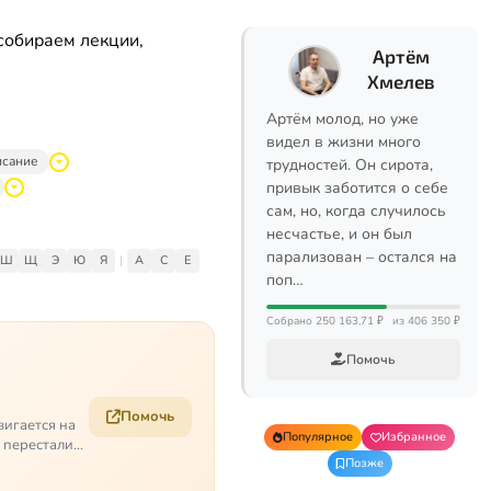
собираем лекции,
Артём
Хмелев
Артём молод, но уже
видел в жизни много
исание
трудностей. Он сирота,
привык заботится о себе
сам, но, когда случилось
несчастье, и он был
парализован – остался на
Ш
Щ
Э
Ю
Я
|
A
C
E
поп…
Собрано 250 163,71 ₽
из 406 350 ₽
Помочь
Помочь
вигается на
Популярное
Избранное
е перестали
Позже