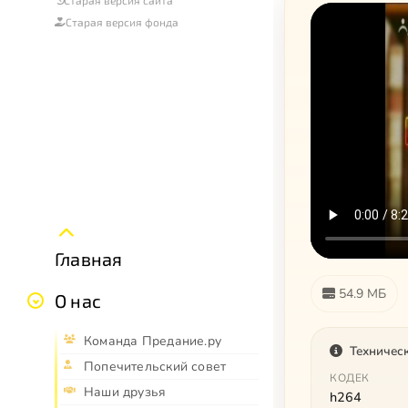
Старая версия сайта
Старая версия фонда
Главная
54.9 МБ
О нас
Команда Предание.ру
Техничес
Попечительский совет
КОДЕК
Наши друзья
h264