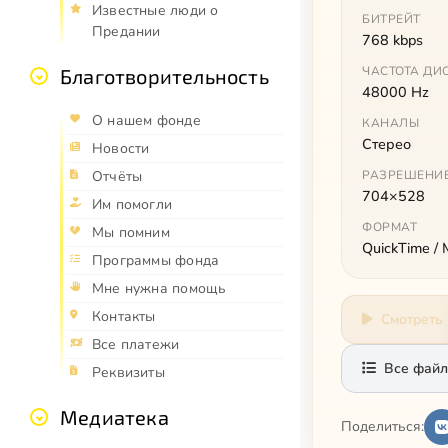
Известные люди о
БИТРЕЙТ
Предании
768 kbps
ЧАСТОТА ДИ
Благотворительность
48000 Hz
О нашем фонде
КАНАЛЫ
Стерео
Новости
РАЗРЕШЕНИ
Отчёты
704×528
Им помогли
ФОРМАТ
Мы помним
QuickTime /
Программы фонда
Мне нужна помощь
Контакты
Смотреть
Все платежи
Все файл
Реквизиты
Медиатека
Поделиться: