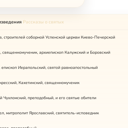
изведения
Рассказы о святых
в, строителей соборной Успенской церкви Киево-Печерской
н, священномученик, архиепископ Калужский и Боровский
, епископ Иерапольский, святой равноапостольный
кресский, Кахетинский, священномученик
 Чухломский, преподобный, и его святые обители
л, митрополит Ярославский, святитель-исповедник