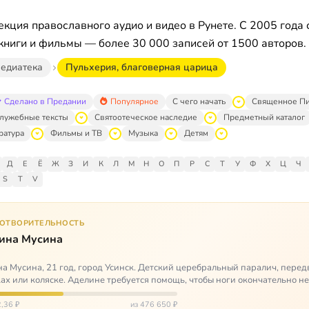
кция православного аудио и видео в Рунете. С 2005 года 
книги и фильмы — более 30 000 записей от 1500 авторов.
едиатека
Пульхерия, благоверная царица
Сделано в Предании
Популярное
С чего начать
Священное П
лужебные тексты
Святоотеческое наследие
Предметный каталог
ратура
Фильмы и ТВ
Музыка
Детям
Д
Е
Ё
Ж
З
И
К
Л
М
Н
О
П
Р
С
Т
У
Ф
Х
Ц
Ч
S
T
V
ГОТВОРИТЕЛЬНОСТЬ
ина Мусина
а Мусина, 21 год, город Усинск. Детский церебральный паралич, перед
ах или коляске. Аделине требуется помощь, чтобы ноги окончательно н
ться…
,36 ₽
из 476 650 ₽