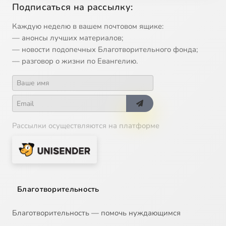
Подписаться на рассылку:
13
Икона Божией Матери 'О Всепетая Мати'
Каждую неделю в вашем почтовом ящике:
— анонсы лучших материалов;
14
Икона Божией Матери 'Утоли моя печали'
— новости подопечных Благотворительного фонда;
— разговор о жизни по Евангелию.
15
Икона Божией Матери Донская
16
Икона Божией Матери Спорительница хлебов
Рассылки осуществляются на платформе
17
Икона Божией Матери, именуемая Державная
18
Иларион Великий, преподобный
19
Илия Муромец, Печерский, преподобный
Благотворительность
20
Илларион митрополит Суздальский, святитель
Благотворительность — помочь нуждающимся