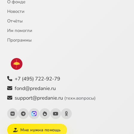
О фонде
21
Алексий Зосимовский, преподобный
Новости
Отчёты
22
Император Юстиниан
Им помогли
23
Инок-воин Александр Пересвет
Программы
24
Иоанн Богослов, святой апостол
25
Иоанн Креститель, пророк
+7 (495) 722-92-79
26
Иоанн Креститель, пророк
fond@predanie.ru
support@predanie.ru
(техн.вопросы)
27
Иоанн Кронштадский, святой
28
Иоанн Кронштадтский (c)
Мне нужна помощь
29
Иоанн Прозорливый Египетский, преподобный