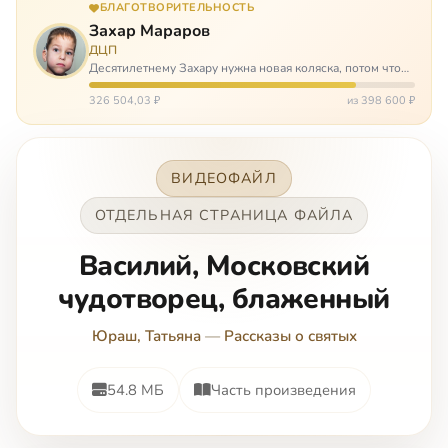
БЛАГОТВОРИТЕЛЬНОСТЬ
Захар Мараров
ДЦП
Десятилетнему Захару нужна новая коляска, потом что
старая сломалась. А без коляски он не сможет не только
просто выходить из дома, но и продолжать лечение в
326 504,03 ₽
из 398 600 ₽
реабилитационных центр…
ВИДЕОФАЙЛ
ОТДЕЛЬНАЯ СТРАНИЦА ФАЙЛА
Василий, Московский
чудотворец, блаженный
Юраш, Татьяна
—
Рассказы о святых
54.8 МБ
Часть произведения