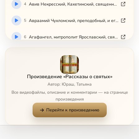
4
Авив Некресский, Кахетинский, священномученик
5
Авраамий Чухломский, преподобный, и его святые обители
6
Агафангел, митрополит Ярославский, святитель-исповедник
7
Агафон, авва, преподобный
8
Адриан и Наталия, мученики
Произведение «Рассказы о святых»
Автор: Юраш, Татьяна
9
Адриан Пошехонский, преподобномученик
Все видеофайлы, описание и комментарии — на странице
произведения
10
Александр Пересвет, инок-воин
Перейти к произведению
11
Икона Божией Матери 'Всецарица'
12
Икона Божией Матери 'Державная'