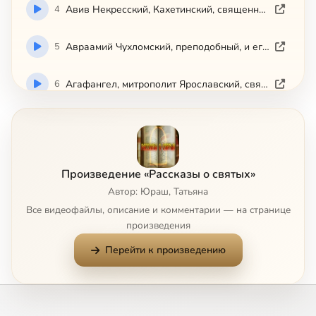
4
Авив Некресский, Кахетинский, священномученик
5
Авраамий Чухломский, преподобный, и его святые обители
6
Агафангел, митрополит Ярославский, святитель-исповедник
7
Агафон, авва, преподобный
8
Адриан и Наталия, мученики
Произведение «Рассказы о святых»
Автор: Юраш, Татьяна
9
Адриан Пошехонский, преподобномученик
Все видеофайлы, описание и комментарии — на странице
произведения
10
Александр Пересвет, инок-воин
Перейти к произведению
11
Икона Божией Матери 'Всецарица'
12
Икона Божией Матери 'Державная'