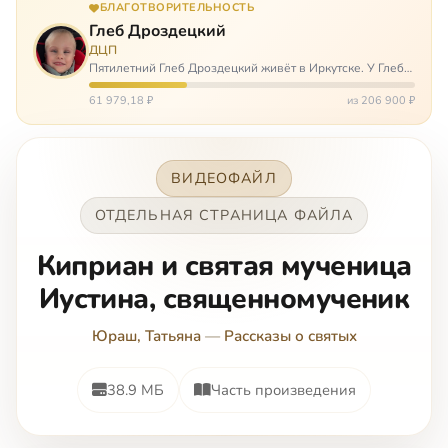
БЛАГОТВОРИТЕЛЬНОСТЬ
Глеб Дроздецкий
ДЦП
Пятилетний Глеб Дроздецкий живёт в Иркутске. У Глеба
ДЦП из-за перенесённого в младенчестве менингита,
но его положение осложняется эпилепсией, с которой
61 979,18 ₽
из 206 900 ₽
долгое время была невозмож…
ВИДЕОФАЙЛ
ОТДЕЛЬНАЯ СТРАНИЦА ФАЙЛА
Киприан и святая мученица
Иустина, священномученик
Юраш, Татьяна
—
Рассказы о святых
38.9 МБ
Часть произведения