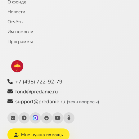
О фонде
21
Алексий Зосимовский, преподобный
Новости
Отчёты
22
Император Юстиниан
Им помогли
23
Инок-воин Александр Пересвет
Программы
24
Иоанн Богослов, святой апостол
25
Иоанн Креститель, пророк
+7 (495) 722-92-79
26
Иоанн Креститель, пророк
fond@predanie.ru
support@predanie.ru
(техн.вопросы)
27
Иоанн Кронштадский, святой
28
Иоанн Кронштадтский (c)
Мне нужна помощь
29
Иоанн Прозорливый Египетский, преподобный