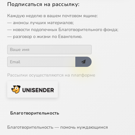
Подписаться на рассылку:
13
Икона Божией Матери 'О Всепетая Мати'
Каждую неделю в вашем почтовом ящике:
— анонсы лучших материалов;
14
Икона Божией Матери 'Утоли моя печали'
— новости подопечных Благотворительного фонда;
— разговор о жизни по Евангелию.
15
Икона Божией Матери Донская
16
Икона Божией Матери Спорительница хлебов
Рассылки осуществляются на платформе
17
Икона Божией Матери, именуемая Державная
18
Иларион Великий, преподобный
19
Илия Муромец, Печерский, преподобный
Благотворительность
20
Илларион митрополит Суздальский, святитель
Благотворительность — помочь нуждающимся