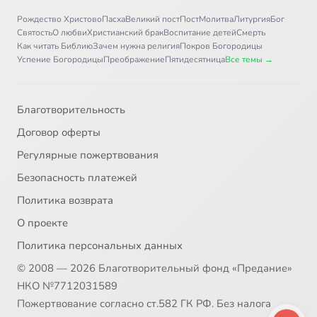
31
Иоанникий Великий, преподобный
Рождество Христово
Пасха
Великий пост
Пост
Молитва
Литургия
Бог
Святость
О любви
Христианский брак
Воспитание детей
Смерть
Как читать Библию
Зачем нужна религия
Покров Богородицы
32
Алексий Карпатский, преподобный
Успение Богородицы
Преображение
Пятидесятница
Все темы →
33
Иоасаф, епископ Белгородский, святитель
Благотворительность
34
Иона Киевский, преподобный
Договор оферты
Регулярные пожертвования
35
Иона, святой пророк
Безопасность платежей
36
Иосиф Оптинский (c)
Политика возврата
О проекте
37
Исаакий Оптинский, преподобный
Политика персональных данных
© 2008 — 2026 Благотворительный фонд «Предание»
38
Исаакий, затворник Печерский, преподобный
НКО №7712031589
Пожертвование согласно ст.582 ГК РФ. Без налога
39
История Свято-Георгиевского храма в Киеве