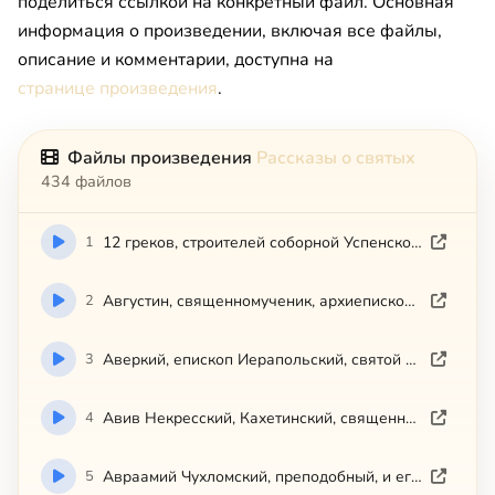
поделиться ссылкой на конкретный файл. Основная
информация о произведении, включая все файлы,
описание и комментарии, доступна на
странице произведения
.
Файлы произведения
Рассказы о святых
434 файлов
1
12 греков, строителей соборной Успенской церкви Киево-Печерской
2
Августин, священномученик, архиепископ Калужский и Боровский
3
Аверкий, епископ Иерапольский, святой равноапостольный
4
Авив Некресский, Кахетинский, священномученик
5
Авраамий Чухломский, преподобный, и его святые обители