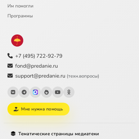
Им помогли
23
Инок-воин Александр Пересвет
Программы
24
Иоанн Богослов, святой апостол
25
Иоанн Креститель, пророк
+7 (495) 722-92-79
26
Иоанн Креститель, пророк
fond@predanie.ru
support@predanie.ru
(техн.вопросы)
27
Иоанн Кронштадский, святой
28
Иоанн Кронштадтский (c)
Мне нужна помощь
29
Иоанн Прозорливый Египетский, преподобный
30
Иоанн, архиепископ Новгородский, святитель
Тематические страницы медиатеки