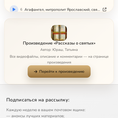
6
Агафангел, митрополит Ярославский, святитель-исповедник
7
Агафон, авва, преподобный
8
Адриан и Наталия, мученики
Произведение «Рассказы о святых»
Автор: Юраш, Татьяна
9
Адриан Пошехонский, преподобномученик
Все видеофайлы, описание и комментарии — на странице
произведения
10
Александр Пересвет, инок-воин
Перейти к произведению
11
Икона Божией Матери 'Всецарица'
12
Икона Божией Матери 'Державная'
Подписаться на рассылку:
13
Икона Божией Матери 'О Всепетая Мати'
Каждую неделю в вашем почтовом ящике:
— анонсы лучших материалов;