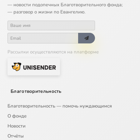
14
Икона Божией Матери 'Утоли моя печали'
— новости подопечных Благотворительного фонда;
— разговор о жизни по Евангелию.
15
Икона Божией Матери Донская
16
Икона Божией Матери Спорительница хлебов
Рассылки осуществляются на платформе
17
Икона Божией Матери, именуемая Державная
18
Иларион Великий, преподобный
19
Илия Муромец, Печерский, преподобный
Благотворительность
20
Илларион митрополит Суздальский, святитель
Благотворительность — помочь нуждающимся
О фонде
21
Алексий Зосимовский, преподобный
Новости
Отчёты
22
Император Юстиниан