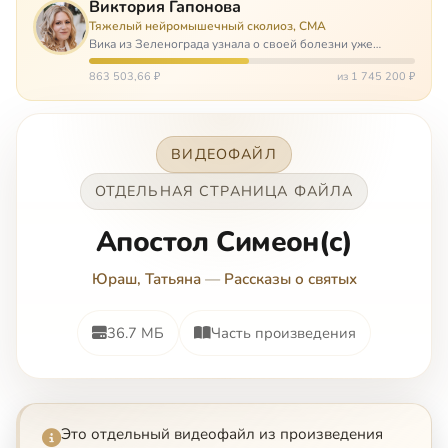
Виктория Гапонова
Тяжелый нейромышечный сколиоз, СМА
Вика из Зеленограда узнала о своей болезни уже
будучи в сознательном возрасте. Ей пришлось
привыкать к инвалидной коляске и сильнейшему
863 503,66 ₽
из 1 745 200 ₽
сколиозу, постоянным болям и растущей беспом…
ВИДЕОФАЙЛ
ОТДЕЛЬНАЯ СТРАНИЦА ФАЙЛА
Апостол Симеон(c)
Юраш, Татьяна
—
Рассказы о святых
36.7 МБ
Часть произведения
Это отдельный видеофайл из произведения