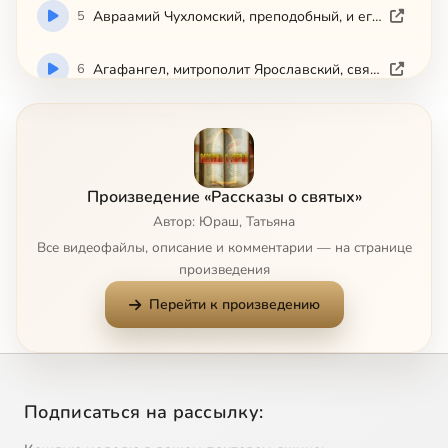
5
Авраамий Чухломский, преподобный, и его святые обители
6
Агафангел, митрополит Ярославский, святитель-исповедник
7
Агафон, авва, преподобный
8
Адриан и Наталия, мученики
Произведение «Рассказы о святых»
Автор: Юраш, Татьяна
9
Адриан Пошехонский, преподобномученик
Все видеофайлы, описание и комментарии — на странице
произведения
10
Александр Пересвет, инок-воин
Перейти к произведению
11
Икона Божией Матери 'Всецарица'
12
Икона Божией Матери 'Державная'
Подписаться на рассылку:
13
Икона Божией Матери 'О Всепетая Мати'