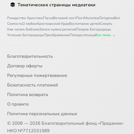
Тематические страницы медиатеки
31
Иоанникий Великий, преподобный
Рождество Христово
Пасха
Великий пост
Пост
Молитва
Литургия
Бог
Святость
О любви
Христианский брак
Воспитание детей
Смерть
Как читать Библию
Зачем нужна религия
Покров Богородицы
32
Алексий Карпатский, преподобный
Успение Богородицы
Преображение
Пятидесятница
Все темы →
33
Иоасаф, епископ Белгородский, святитель
Благотворительность
34
Иона Киевский, преподобный
Договор оферты
Регулярные пожертвования
35
Иона, святой пророк
Безопасность платежей
36
Иосиф Оптинский (c)
Политика возврата
О проекте
37
Исаакий Оптинский, преподобный
Политика персональных данных
© 2008 — 2026 Благотворительный фонд «Предание»
38
Исаакий, затворник Печерский, преподобный
НКО №7712031589