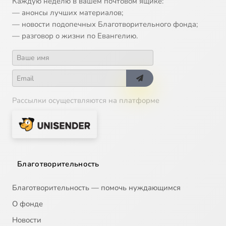
Каждую неделю в вашем почтовом ящике:
— анонсы лучших материалов;
14
Икона Божией Матери 'Утоли моя печали'
— новости подопечных Благотворительного фонда;
— разговор о жизни по Евангелию.
15
Икона Божией Матери Донская
16
Икона Божией Матери Спорительница хлебов
Рассылки осуществляются на платформе
17
Икона Божией Матери, именуемая Державная
18
Иларион Великий, преподобный
19
Илия Муромец, Печерский, преподобный
Благотворительность
20
Илларион митрополит Суздальский, святитель
Благотворительность — помочь нуждающимся
О фонде
21
Алексий Зосимовский, преподобный
Новости