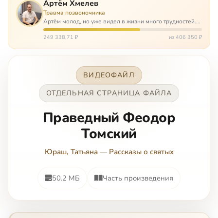
Артём Хмелев
Травма позвоночника
Артём молод, но уже видел в жизни много трудностей.
Он сирота, привык заботится о себе сам, но, когда
случилось несчастье, и он был парализован – остался на
249 338,71 ₽
из 406 350 ₽
попечении бабушки. И кр…
ВИДЕОФАЙЛ
ОТДЕЛЬНАЯ СТРАНИЦА ФАЙЛА
Праведный Феодор
Томский
Юраш, Татьяна
—
Рассказы о святых
50.2 МБ
Часть произведения