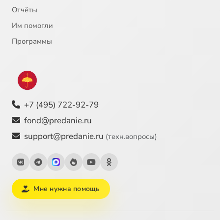
Отчёты
22
Император Юстиниан
Им помогли
23
Инок-воин Александр Пересвет
Программы
24
Иоанн Богослов, святой апостол
25
Иоанн Креститель, пророк
+7 (495) 722-92-79
26
Иоанн Креститель, пророк
fond@predanie.ru
support@predanie.ru
(техн.вопросы)
27
Иоанн Кронштадский, святой
28
Иоанн Кронштадтский (c)
Мне нужна помощь
29
Иоанн Прозорливый Египетский, преподобный
30
Иоанн, архиепископ Новгородский, святитель