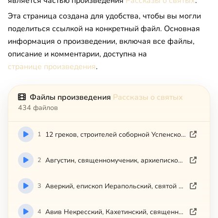
является частью произведения
Рассказы о святых
.
Эта страница создана для удобства, чтобы вы могли
поделиться ссылкой на конкретный файл. Основная
информация о произведении, включая все файлы,
описание и комментарии, доступна на
странице произведения
.
Файлы произведения
Рассказы о святых
434 файлов
1
12 греков, строителей соборной Успенской церкви Киево-Печерской
2
Августин, священномученик, архиепископ Калужский и Боровский
3
Аверкий, епископ Иерапольский, святой равноапостольный
4
Авив Некресский, Кахетинский, священномученик