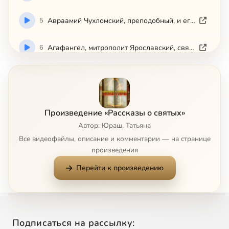
5
Авраамий Чухломский, преподобный, и его святые обители
6
Агафангел, митрополит Ярославский, святитель-исповедник
7
Агафон, авва, преподобный
8
Адриан и Наталия, мученики
Произведение «Рассказы о святых»
Автор: Юраш, Татьяна
9
Адриан Пошехонский, преподобномученик
Все видеофайлы, описание и комментарии — на странице
произведения
10
Александр Пересвет, инок-воин
Перейти к произведению
11
Икона Божией Матери 'Всецарица'
12
Икона Божией Матери 'Державная'
Подписаться на рассылку: