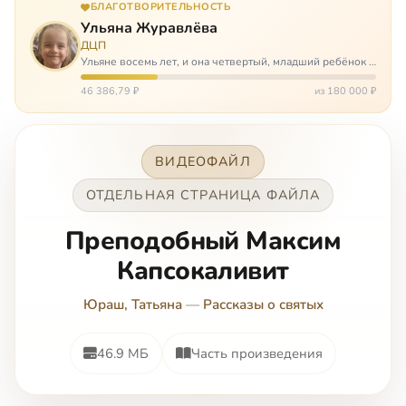
БЛАГОТВОРИТЕЛЬНОСТЬ
Ульяна Журавлёва
ДЦП
Ульяне восемь лет, и она четвертый, младший ребёнок в
многодетной семье. И с самого рождения Ульяну лечат.
Несколько операций, ежедневные процедуры,
46 386,79 ₽
из 180 000 ₽
длительные реабилитации и беско…
ВИДЕОФАЙЛ
ОТДЕЛЬНАЯ СТРАНИЦА ФАЙЛА
Преподобный Максим
Капсокаливит
Юраш, Татьяна
—
Рассказы о святых
46.9 МБ
Часть произведения