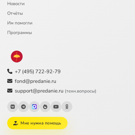
Новости
Отчёты
22
Император Юстиниан
Им помогли
23
Инок-воин Александр Пересвет
Программы
24
Иоанн Богослов, святой апостол
25
Иоанн Креститель, пророк
+7 (495) 722-92-79
26
Иоанн Креститель, пророк
fond@predanie.ru
support@predanie.ru
(техн.вопросы)
27
Иоанн Кронштадский, святой
28
Иоанн Кронштадтский (c)
Мне нужна помощь
29
Иоанн Прозорливый Египетский, преподобный