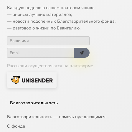
13
Икона Божией Матери 'О Всепетая Мати'
Каждую неделю в вашем почтовом ящике:
— анонсы лучших материалов;
14
Икона Божией Матери 'Утоли моя печали'
— новости подопечных Благотворительного фонда;
— разговор о жизни по Евангелию.
15
Икона Божией Матери Донская
16
Икона Божией Матери Спорительница хлебов
Рассылки осуществляются на платформе
17
Икона Божией Матери, именуемая Державная
18
Иларион Великий, преподобный
19
Илия Муромец, Печерский, преподобный
Благотворительность
20
Илларион митрополит Суздальский, святитель
Благотворительность — помочь нуждающимся
О фонде
21
Алексий Зосимовский, преподобный