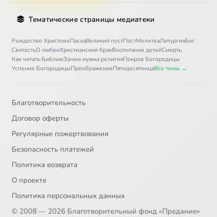
30
Иоанн, архиепископ Новгородский, святитель
Тематические страницы медиатеки
31
Иоанникий Великий, преподобный
Рождество Христово
Пасха
Великий пост
Пост
Молитва
Литургия
Бог
Святость
О любви
Христианский брак
Воспитание детей
Смерть
Как читать Библию
Зачем нужна религия
Покров Богородицы
32
Алексий Карпатский, преподобный
Успение Богородицы
Преображение
Пятидесятница
Все темы →
33
Иоасаф, епископ Белгородский, святитель
Благотворительность
34
Иона Киевский, преподобный
Договор оферты
Регулярные пожертвования
35
Иона, святой пророк
Безопасность платежей
36
Иосиф Оптинский (c)
Политика возврата
О проекте
37
Исаакий Оптинский, преподобный
Политика персональных данных
© 2008 — 2026 Благотворительный фонд «Предание»
38
Исаакий, затворник Печерский, преподобный