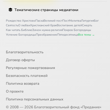
30
Иоанн, архиепископ Новгородский, святитель
Тематические страницы медиатеки
31
Иоанникий Великий, преподобный
Рождество Христово
Пасха
Великий пост
Пост
Молитва
Литургия
Бог
Святость
О любви
Христианский брак
Воспитание детей
Смерть
Как читать Библию
Зачем нужна религия
Покров Богородицы
32
Алексий Карпатский, преподобный
Успение Богородицы
Преображение
Пятидесятница
Все темы →
33
Иоасаф, епископ Белгородский, святитель
Благотворительность
34
Иона Киевский, преподобный
Договор оферты
Регулярные пожертвования
35
Иона, святой пророк
Безопасность платежей
36
Иосиф Оптинский (c)
Политика возврата
О проекте
37
Исаакий Оптинский, преподобный
Политика персональных данных
© 2008 — 2026 Благотворительный фонд «Предание»
38
Исаакий, затворник Печерский, преподобный