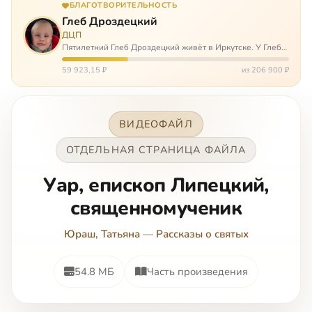
БЛАГОТВОРИТЕЛЬНОСТЬ
Глеб Дроздецкий
ДЦП
Пятилетний Глеб Дроздецкий живёт в Иркутске. У Глеба
ДЦП из-за перенесённого в младенчестве менингита,
но его положение осложняется эпилепсией, с которой
59 923,15 ₽
из 206 900 ₽
долгое время была невозмож…
ВИДЕОФАЙЛ
ОТДЕЛЬНАЯ СТРАНИЦА ФАЙЛА
Уар, епископ Липецкий,
священномученик
Юраш, Татьяна
—
Рассказы о святых
54.8 МБ
Часть произведения