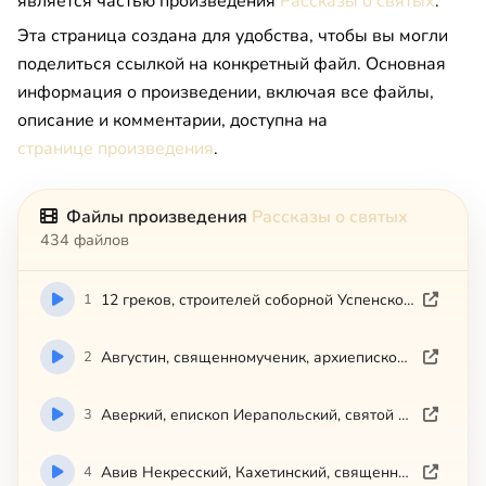
является частью произведения
Рассказы о святых
.
Эта страница создана для удобства, чтобы вы могли
поделиться ссылкой на конкретный файл. Основная
информация о произведении, включая все файлы,
описание и комментарии, доступна на
странице произведения
.
Файлы произведения
Рассказы о святых
434 файлов
1
12 греков, строителей соборной Успенской церкви Киево-Печерской
2
Августин, священномученик, архиепископ Калужский и Боровский
3
Аверкий, епископ Иерапольский, святой равноапостольный
4
Авив Некресский, Кахетинский, священномученик