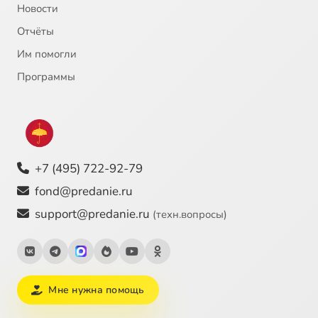
Новости
Отчёты
22
Император Юстиниан
Им помогли
23
Инок-воин Александр Пересвет
Программы
24
Иоанн Богослов, святой апостол
25
Иоанн Креститель, пророк
+7 (495) 722-92-79
26
Иоанн Креститель, пророк
fond@predanie.ru
support@predanie.ru
(техн.вопросы)
27
Иоанн Кронштадский, святой
28
Иоанн Кронштадтский (c)
Мне нужна помощь
29
Иоанн Прозорливый Египетский, преподобный