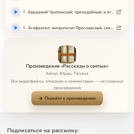
5
Авраамий Чухломский, преподобный, и его святые обители
6
Агафангел, митрополит Ярославский, святитель-исповедник
7
Агафон, авва, преподобный
8
Адриан и Наталия, мученики
Произведение «Рассказы о святых»
Автор: Юраш, Татьяна
9
Адриан Пошехонский, преподобномученик
Все видеофайлы, описание и комментарии — на странице
произведения
10
Александр Пересвет, инок-воин
Перейти к произведению
11
Икона Божией Матери 'Всецарица'
12
Икона Божией Матери 'Державная'
Подписаться на рассылку: