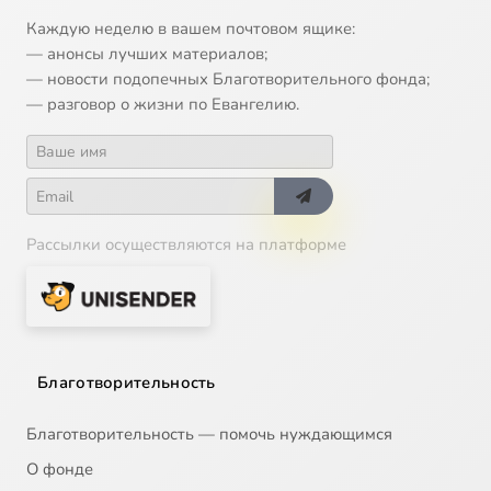
13
Икона Божией Матери 'О Всепетая Мати'
Каждую неделю в вашем почтовом ящике:
— анонсы лучших материалов;
14
Икона Божией Матери 'Утоли моя печали'
— новости подопечных Благотворительного фонда;
— разговор о жизни по Евангелию.
15
Икона Божией Матери Донская
16
Икона Божией Матери Спорительница хлебов
Рассылки осуществляются на платформе
17
Икона Божией Матери, именуемая Державная
18
Иларион Великий, преподобный
19
Илия Муромец, Печерский, преподобный
Благотворительность
20
Илларион митрополит Суздальский, святитель
Благотворительность — помочь нуждающимся
О фонде
21
Алексий Зосимовский, преподобный