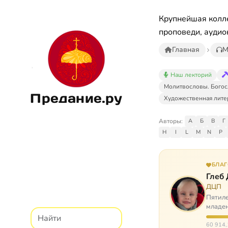
Крупнейшая колле
проповеди, аудио
Главная
М
Наш лекторий
Молитвословы. Богос
Предание.ру
Художественная лите
Авторы:
А
Б
В
Г
H
I
L
M
N
P
БЛА
Глеб
ДЦП
Пятиле
младен
время
60 914,