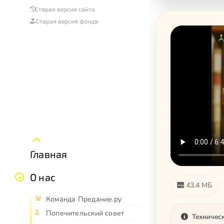
Старая версия сайта
Старая версия фонда
Главная
О нас
43.4 МБ
Команда Предание.ру
Попечительский совет
Техничес