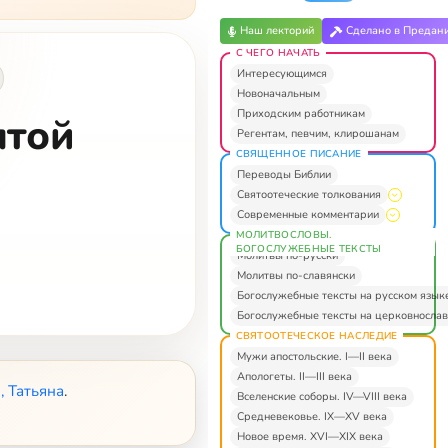
Наш лекторий
Сделано в Предан
С ЧЕГО НАЧАТЬ
Интересующимся
Новоначальным
Приходским работникам
ятой
Регентам, певчим, клирошанам
СВЯЩЕННОЕ ПИСАНИЕ
Переводы Библии
Святоотеческие толкования
Современные комментарии
МОЛИТВОСЛОВЫ.
БОГОСЛУЖЕБНЫЕ ТЕКСТЫ
Молитвы по-русски
Молитвы по-славянски
Богослужебные тексты на русском язык
Богослужебные тексты на церковнослав
СВЯТООТЕЧЕСКОЕ НАСЛЕДИЕ
Мужи апостольские. I—II века
Апологеты. II—III века
 Татьяна
.
Вселенские соборы. IV—VIII века
Средневековье. IX—XV века
Новое время. XVI—XIX века