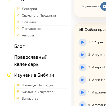
Поделиться:
Лекторий
Сделано в Предании
Новинки
Популярное
Файлы про
Авторы
1
12 греко
Блог
2
Августи
Православный
календарь
3
Аверкий
Изучение Библии
4
Авив Не
Колледж Наследие
Библия в искусстве
5
Авраамий
Записаться
6
Агафанге