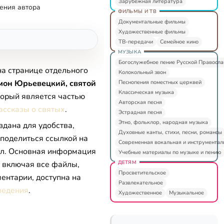
Зарубежная литература
ения автора
ФИЛЬМЫ И ТВ
Документальные фильмы
Художественные фильмы
ТВ-передачи
Семейное кино
МУЗЫКА
Богослужебное пение Русской Правосл
на странице отдельного
Колокольный звон
мон Юрьевецкий, святой
Песнопения поместных церквей
Классическая музыка
оторый является частью
Авторская песня
ассказы о святых
.
Эстрадная песня
Этно, фольклор, народная музыка
здана для удобства,
Духовные канты, стихи, песни, романсы
 поделиться ссылкой на
Современная вокальная и инструментал
л. Основная информация
Учебные материалы по музыке и пению
ДЕТЯМ
, включая все файлы,
Просветительское
ентарии, доступна на
Развлекательное
ведения
.
Художественное
Музыкальное