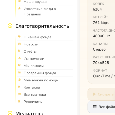
Наши друзья
КОДЕК
Известные люди о
h264
Предании
БИТРЕЙТ
761 kbps
Благотворительность
ЧАСТОТА ДИ
48000 Hz
О нашем фонде
КАНАЛЫ
Новости
Стерео
Отчёты
РАЗРЕШЕНИ
Им помогли
704×528
Мы помним
ФОРМАТ
Программы фонда
QuickTime /
Мне нужна помощь
Контакты
Смотреть
Все платежи
Реквизиты
Все файл
Медиатека