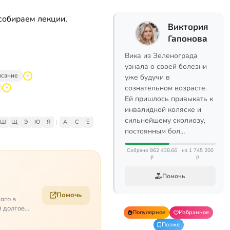
собираем лекции,
Виктория
Гапонова
Вика из Зеленограда
узнала о своей болезни
исание
уже будучи в
сознательном возрасте.
Ей пришлось привыкать к
инвалидной коляске и
сильнейшему сколиозу,
Ш
Щ
Э
Ю
Я
|
A
C
E
постоянным бол…
Собрано 862 438,66
из 1 745 200
₽
₽
Помочь
Помочь
ого в
й долгое
Популярное
Избранное
Позже