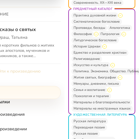
Современность. XX—XXI века
ПРЕДМЕТНЫЙ КАТАЛОГ
НИЕ
Практика духовной жизни
Систематическое богословие
Проповеди, беседы
Апологетика
сказы о святых
Философия
Патрология
раш, Татьяна
Литургическое богословие
 коротких фильмов о житиях
История Церкви
ых апостолов, мучеников и
Единство и разделения христиан
ижников, а также
Религиоведение
дниках и иконах
Искусство и культура
ти к произведению
Политика. Экономика. Общество. Публи
Жития святых, биографии
Мемуары, дневники, письма
Семья и воспитание
Психология и терапия
ылки
Материалы о благотворительности
Материалы на иностранных языках
роизведения
ХУДОЖЕСТВЕННАЯ ЛИТЕРАТУРА
Русская литература
Переводная поэзия
произведении
Русская поэзия