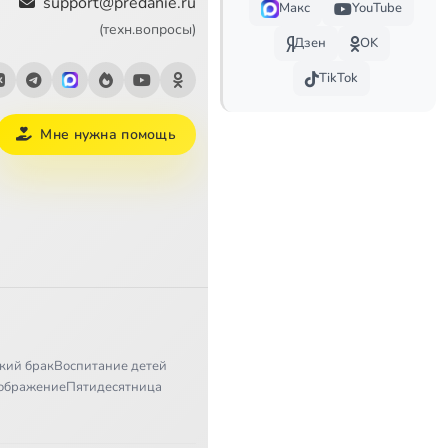
support@predanie.ru
Макс
YouTube
(техн.вопросы)
Дзен
OK
TikTok
Мне нужна помощь
кий брак
Воспитание детей
ображение
Пятидесятница