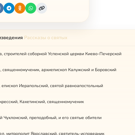
изведения
Рассказы о святых
в, строителей соборной Успенской церкви Киево-Печерской
н, священномученик, архиепископ Калужский и Боровский
, епископ Иерапольский, святой равноапостольный
кресский, Кахетинский, священномученик
 Чухломский, преподобный, и его святые обители
л, митрополит Ярославский, святитель-исповедник