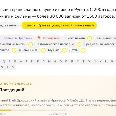
кция православного аудио и видео в Рунете. С 2005 года 
книги и фильмы — более 30 000 записей от 1500 авторов.
едиатека
Симон Юрьевецкий, святой блаженный
Сделано в Предании
Популярное
С чего начать
Священное П
лужебные тексты
Святоотеческое наследие
Предметный каталог
ратура
Фильмы и ТВ
Музыка
Детям
Д
Е
Ё
Ж
З
И
К
Л
М
Н
О
П
Р
С
Т
У
Ф
Х
Ц
Ч
S
T
V
ГОТВОРИТЕЛЬНОСТЬ
 Дроздецкий
тний Глеб Дроздецкий живёт в Иркутске. У Глеба ДЦП из-за перенесённ
честве менингита, но его положение осложняется эпилепсией, с которо
 была невозмож…
18 ₽
из 206 900 ₽