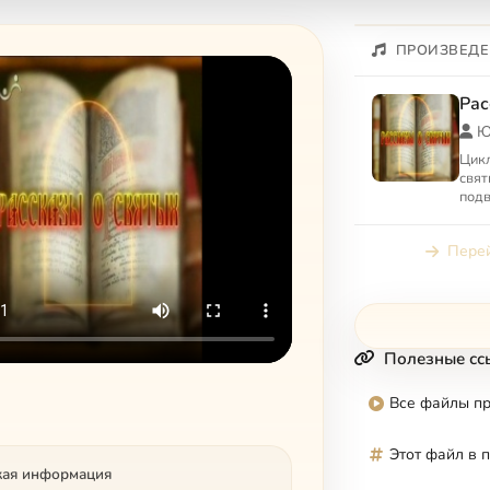
ПРОИЗВЕДЕ
Рас
Ю
Цикл
свят
подв
праз
Перей
Полезные сс
Все файлы п
Этот файл в 
кая информация