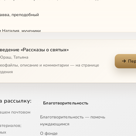
 авва, преподобный
и Наталия, мученики
Пошехонский, преподобномученик
ведение «Рассказы о святых»
 Юраш, Татьяна
Пер
др Пересвет, инок-воин
деофайлы, описание и комментарии — на странице
едения
ожией Матери 'Всецарица'
ожией Матери 'Державная'
а рассылку:
Благотворительность
ожией Матери 'О Всепетая Мати'
ашем почтовом
Благотворительность — помочь
нуждающимся
атериалов;
ожией Матери 'Утоли моя печали'
ных
О фонде