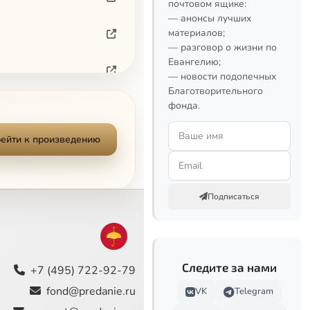
почтовом ящике:
— анонсы лучших
материалов;
— разговор о жизни по
Евангелию;
— новости подопечных
Благотворительного
фонда.
ейти к произведению
Подписаться
Следите за нами
+7 (495) 722-92-79
fond@predanie.ru
VK
Telegram