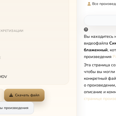
Все произвед
СКРЕТИЗАЦИИ
Вы находитесь 
видеофайла
Си
блаженный
, к
произведения
Р
Е
Эта страница со
чтобы вы могли
 MOV
конкретный фай
о произведении
описание и комм
Скачать файл
странице произ
ы произведения