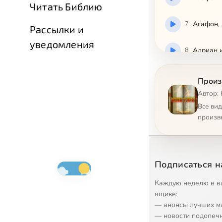
Читать Библию
7
Агафон,
Рассылки и
уведомления
8
Адриан 
9
Адриан 
Произ
Автор:
10
Алексан
Все ви
произв
11
Икона Б
12
Икона Б
Подписаться н
13
Икона Б
Каждую неделю в в
ящике:
— анонсы лучших м
14
Икона Б
— новости подопеч