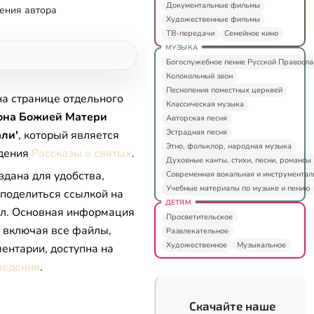
Документальные фильмы
ения автора
Художественные фильмы
ТВ-передачи
Семейное кино
МУЗЫКА
Богослужебное пение Русской Правосл
Колокольный звон
Песнопения поместных церквей
на странице отдельного
Классическая музыка
она Божией Матери
Авторская песня
Эстрадная песня
али'
, который является
Этно, фольклор, народная музыка
едения
Рассказы о святых
.
Духовные канты, стихи, песни, романсы
здана для удобства,
Современная вокальная и инструментал
Учебные материалы по музыке и пению
 поделиться ссылкой на
ДЕТЯМ
л. Основная информация
Просветительское
, включая все файлы,
Развлекательное
Художественное
Музыкальное
ентарии, доступна на
ведения
.
Скачайте наше