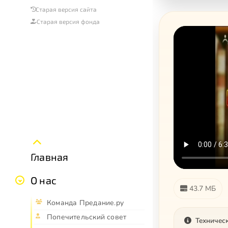
Старая версия сайта
Старая версия фонда
Главная
О нас
43.7 МБ
Команда Предание.ру
Попечительский совет
Техничес