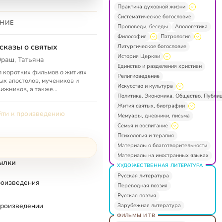
Практика духовной жизни
Систематическое богословие
НИЕ
Проповеди, беседы
Апологетика
Философия
Патрология
сказы о святых
Литургическое богословие
История Церкви
раш, Татьяна
Единство и разделения христиан
 коротких фильмов о житиях
Религиоведение
ых апостолов, мучеников и
Искусство и культура
ижников, а также
Политика. Экономика. Общество. Публи
дниках и иконах
Жития святых, биографии
ти к произведению
Мемуары, дневники, письма
Семья и воспитание
Психология и терапия
Материалы о благотворительности
Материалы на иностранных языках
ылки
ХУДОЖЕСТВЕННАЯ ЛИТЕРАТУРА
Русская литература
роизведения
Переводная поэзия
Русская поэзия
произведении
Зарубежная литература
ФИЛЬМЫ И ТВ