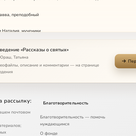
 авва, преподобный
и Наталия, мученики
Пошехонский, преподобномученик
ведение «Рассказы о святых»
 Юраш, Татьяна
Пер
др Пересвет, инок-воин
деофайлы, описание и комментарии — на странице
едения
ожией Матери 'Всецарица'
ожией Матери 'Державная'
а рассылку:
Благотворительность
ожией Матери 'О Всепетая Мати'
ашем почтовом
Благотворительность — помочь
нуждающимся
атериалов;
ожией Матери 'Утоли моя печали'
ных
О фонде