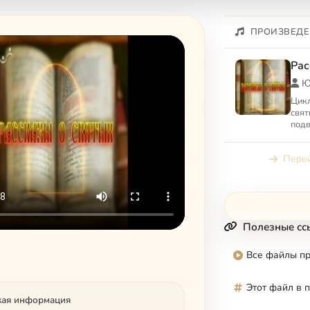
ПРОИЗВЕДЕ
Рас
Ю
Цикл
свят
подв
праз
Перей
Полезные сс
Все файлы п
Этот файл в 
кая информация