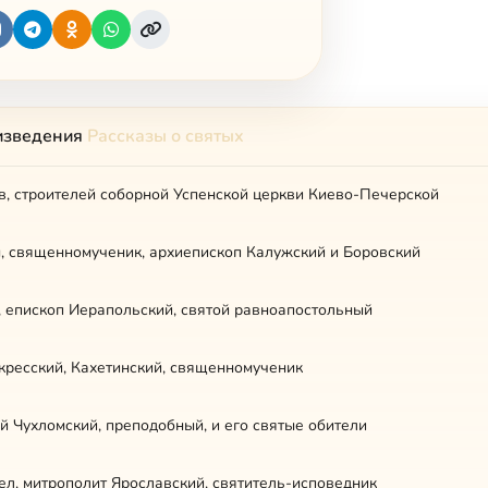
изведения
Рассказы о святых
в, строителей соборной Успенской церкви Киево-Печерской
н, священномученик, архиепископ Калужский и Боровский
, епископ Иерапольский, святой равноапостольный
кресский, Кахетинский, священномученик
 Чухломский, преподобный, и его святые обители
л, митрополит Ярославский, святитель-исповедник