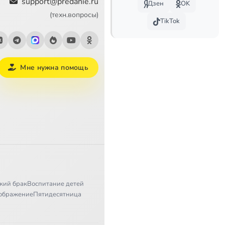
support@predanie.ru
Дзен
OK
(техн.вопросы)
TikTok
Мне нужна помощь
кий брак
Воспитание детей
ображение
Пятидесятница