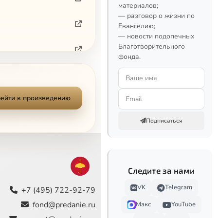
материалов;
— разговор о жизни по
Евангелию;
— новости подопечных
Благотворительного
фонда.
ейти к произведению
Подписаться
Следите за нами
VK
Telegram
+7 (495) 722-92-79
fond@predanie.ru
Макс
YouTube
Сейчас