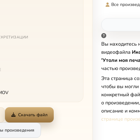
Все произвед
СКРЕТИЗАЦИИ
Вы находитесь 
видеофайла
Ик
'Утоли моя печ
частью произв
Е
Эта страница со
чтобы вы могли
 MOV
конкретный фай
о произведении
описание и комм
Скачать файл
странице произ
ы произведения