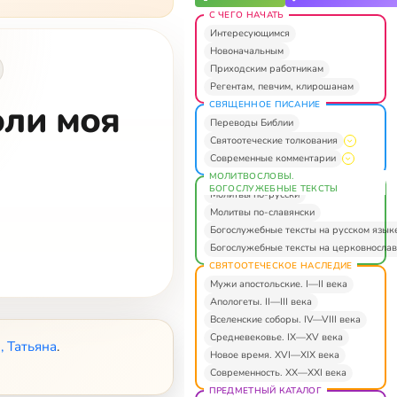
С ЧЕГО НАЧАТЬ
Интересующимся
Новоначальным
Приходским работникам
Регентам, певчим, клирошанам
оли моя
СВЯЩЕННОЕ ПИСАНИЕ
Переводы Библии
Святоотеческие толкования
Современные комментарии
МОЛИТВОСЛОВЫ.
БОГОСЛУЖЕБНЫЕ ТЕКСТЫ
Молитвы по-русски
Молитвы по-славянски
Богослужебные тексты на русском язык
Богослужебные тексты на церковнослав
СВЯТООТЕЧЕСКОЕ НАСЛЕДИЕ
Мужи апостольские. I—II века
Апологеты. II—III века
Вселенские соборы. IV—VIII века
Средневековье. IX—XV века
 Татьяна
.
Новое время. XVI—XIX века
Современность. XX—XXI века
ПРЕДМЕТНЫЙ КАТАЛОГ