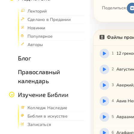
Поделиться:
Лекторий
Сделано в Предании
Новинки
Популярное
Файлы про
Авторы
1
12 греко
Блог
2
Августи
Православный
календарь
3
Аверкий
Изучение Библии
4
Авив Не
Колледж Наследие
Библия в искусстве
5
Авраамий
Записаться
6
Агафанге