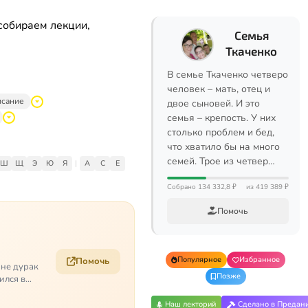
собираем лекции,
Семья
Ткаченко
В семье Ткаченко четверо
человек – мать, отец и
исание
двое сыновей. И это
семья – крепость. У них
столько проблем и бед,
что хватило бы на много
семей. Трое из четвер…
Ш
Щ
Э
Ю
Я
|
A
C
E
Собрано 134 332,8 ₽
из 419 389 ₽
Помочь
Популярное
Избранное
Помочь
 не дурак
Позже
ился в
Наш лекторий
Сделано в Предан