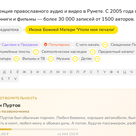
кция православного аудио и видео в Рунете. С 2005 года 
книги и фильмы — более 30 000 записей от 1500 авторов.
едиатека
Икона Божией Матери 'Утоли моя печали'
Сделано в Предании
Популярное
С чего начать
Священное П
лужебные тексты
Святоотеческое наследие
Предметный каталог
ратура
Фильмы и ТВ
Музыка
Детям
Д
Е
Ё
Ж
З
И
К
Л
М
Н
О
П
Р
С
Т
У
Ф
Х
Ц
Ч
S
T
V
ГОТВОРИТЕЛЬНОСТЬ
н Пуртов
а позвоночника
Пуртов был обычным парнем. Любил боевики, хорошие автомобили, был
ть в комп, любил жену и обожал дочь. А потом, будучи пассажиром, разб
арии и тепе…
,88 ₽
из 444 150 ₽