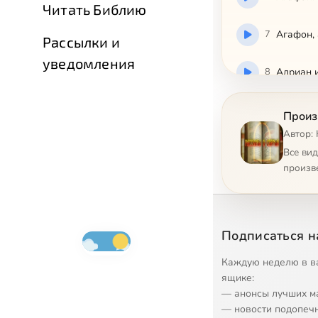
Читать Библию
7
Агафон,
Рассылки и
уведомления
8
Адриан 
9
Адриан 
Произ
Автор:
10
Алексан
Все ви
произв
11
Икона Б
12
Икона Б
Подписаться н
13
Икона Б
Каждую неделю в в
ящике:
— анонсы лучших м
14
Икона Б
— новости подопеч