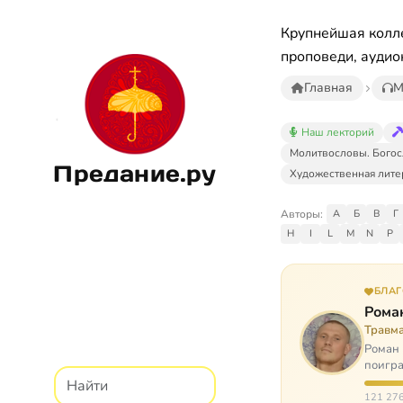
Крупнейшая колле
проповеди, аудио
Главная
М
Наш лекторий
Молитвословы. Богос
Предание.ру
Художественная лите
Авторы:
А
Б
В
Г
H
I
L
M
N
P
БЛА
Рома
Травм
Роман 
поигра
автоав
121 276