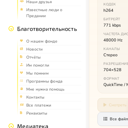
Наши друзья
КОДЕК
Известные люди о
h264
Предании
БИТРЕЙТ
771 kbps
Благотворительность
ЧАСТОТА ДИ
48000 Hz
О нашем фонде
КАНАЛЫ
Новости
Стерео
Отчёты
РАЗРЕШЕНИ
Им помогли
704×528
Мы помним
ФОРМАТ
Программы фонда
QuickTime /
Мне нужна помощь
Контакты
Смотреть
Все платежи
Реквизиты
Все файл
Медиатека