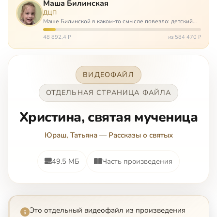
Маша Билинская
ДЦП
Маше Билинской в каком-то смысле повезло: детский
церебральный паралич зацепил её не очень сильно. Но
всё-таки есть диагноз и есть немалые проблемы – Маша
48 892,4 ₽
из 584 470 ₽
неправильно ходит, и от т…
ВИДЕОФАЙЛ
ОТДЕЛЬНАЯ СТРАНИЦА ФАЙЛА
Христина, святая мученица
Юраш, Татьяна
—
Рассказы о святых
49.5 МБ
Часть произведения
Это отдельный видеофайл из произведения