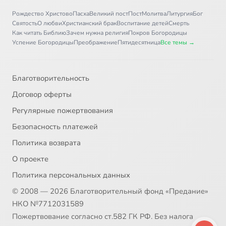
31
Иоанникий Великий, преподобный
Рождество Христово
Пасха
Великий пост
Пост
Молитва
Литургия
Бог
Святость
О любви
Христианский брак
Воспитание детей
Смерть
Как читать Библию
Зачем нужна религия
Покров Богородицы
32
Алексий Карпатский, преподобный
Успение Богородицы
Преображение
Пятидесятница
Все темы →
33
Иоасаф, епископ Белгородский, святитель
Благотворительность
34
Иона Киевский, преподобный
Договор оферты
Регулярные пожертвования
35
Иона, святой пророк
Безопасность платежей
36
Иосиф Оптинский (c)
Политика возврата
О проекте
37
Исаакий Оптинский, преподобный
Политика персональных данных
© 2008 — 2026 Благотворительный фонд «Предание»
38
Исаакий, затворник Печерский, преподобный
НКО №7712031589
Пожертвование согласно ст.582 ГК РФ. Без налога
39
История Свято-Георгиевского храма в Киеве