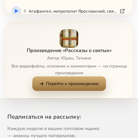
6
Агафангел, митрополит Ярославский, святитель-исповедник
7
Агафон, авва, преподобный
8
Адриан и Наталия, мученики
Произведение «Рассказы о святых»
Автор: Юраш, Татьяна
9
Адриан Пошехонский, преподобномученик
Все видеофайлы, описание и комментарии — на странице
произведения
10
Александр Пересвет, инок-воин
Перейти к произведению
11
Икона Божией Матери 'Всецарица'
12
Икона Божией Матери 'Державная'
Подписаться на рассылку:
13
Икона Божией Матери 'О Всепетая Мати'
Каждую неделю в вашем почтовом ящике:
— анонсы лучших материалов;