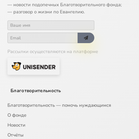
14
Икона Божией Матери 'Утоли моя печали'
— новости подопечных Благотворительного фонда;
— разговор о жизни по Евангелию.
15
Икона Божией Матери Донская
16
Икона Божией Матери Спорительница хлебов
Рассылки осуществляются на платформе
17
Икона Божией Матери, именуемая Державная
18
Иларион Великий, преподобный
19
Илия Муромец, Печерский, преподобный
Благотворительность
20
Илларион митрополит Суздальский, святитель
Благотворительность — помочь нуждающимся
О фонде
21
Алексий Зосимовский, преподобный
Новости
Отчёты
22
Император Юстиниан