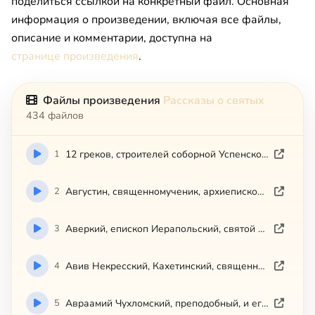
поделиться ссылкой на конкретный файл. Основная
информация о произведении, включая все файлы,
описание и комментарии, доступна на
странице произведения
.
Файлы произведения
Рассказы о святых
434 файлов
1
12 греков, строителей соборной Успенской церкви Киево-Печерской
2
Августин, священномученик, архиепископ Калужский и Боровский
3
Аверкий, епископ Иерапольский, святой равноапостольный
4
Авив Некресский, Кахетинский, священномученик
5
Авраамий Чухломский, преподобный, и его святые обители