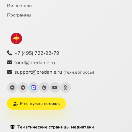
Им помогли
23
Инок-воин Александр Пересвет
Программы
24
Иоанн Богослов, святой апостол
25
Иоанн Креститель, пророк
+7 (495) 722-92-79
26
Иоанн Креститель, пророк
fond@predanie.ru
support@predanie.ru
(техн.вопросы)
27
Иоанн Кронштадский, святой
28
Иоанн Кронштадтский (c)
Мне нужна помощь
29
Иоанн Прозорливый Египетский, преподобный
30
Иоанн, архиепископ Новгородский, святитель
Тематические страницы медиатеки