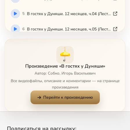
5
В гостях у Дуняши. 12 месяцев, ч.04 (Лествица)
6
В гостях у Дуняши. 12 месяцев, ч.05 (Лествица)
7
В гостях у Дуняши. 12 месяцев, ч.06 (Лествица)
8
В гостях у Дуняши. 12 месяцев, ч.07 (Лествица)
Произведение «В гостях у Дуняши»
Автор: Собко, Игорь Васильевич
9
В гостях у Дуняши. 12 месяцев, ч.08 (Лествица)
Все видеофайлы, описание и комментарии — на странице
произведения
10
В гостях у Дуняши. 12 месяцев, ч.09 (Лествица)
Перейти к произведению
11
В гостях у Дуняши. 12 месяцев, ч.10 (Лествица)
12
В гостях у Дуняши. 12 месяцев, ч.11 (Лествица)
Подписаться на рассылку: