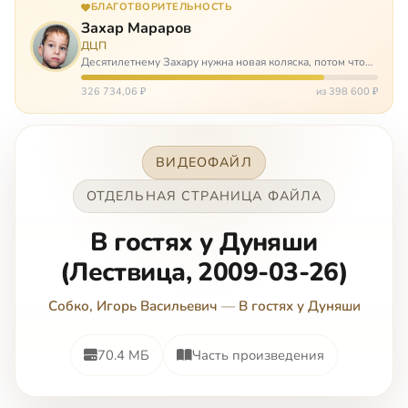
БЛАГОТВОРИТЕЛЬНОСТЬ
Захар Мараров
ДЦП
Десятилетнему Захару нужна новая коляска, потом что
старая сломалась. А без коляски он не сможет не только
просто выходить из дома, но и продолжать лечение в
326 734,06 ₽
из 398 600 ₽
реабилитационных центр…
ВИДЕОФАЙЛ
ОТДЕЛЬНАЯ СТРАНИЦА ФАЙЛА
В гостях у Дуняши
(Лествица, 2009-03-26)
Собко, Игорь Васильевич
—
В гостях у Дуняши
70.4 МБ
Часть произведения