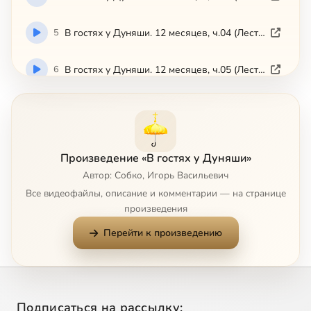
5
В гостях у Дуняши. 12 месяцев, ч.04 (Лествица)
6
В гостях у Дуняши. 12 месяцев, ч.05 (Лествица)
7
В гостях у Дуняши. 12 месяцев, ч.06 (Лествица)
8
В гостях у Дуняши. 12 месяцев, ч.07 (Лествица)
Произведение «В гостях у Дуняши»
Автор: Собко, Игорь Васильевич
9
В гостях у Дуняши. 12 месяцев, ч.08 (Лествица)
Все видеофайлы, описание и комментарии — на странице
произведения
10
В гостях у Дуняши. 12 месяцев, ч.09 (Лествица)
Перейти к произведению
11
В гостях у Дуняши. 12 месяцев, ч.10 (Лествица)
12
В гостях у Дуняши. 12 месяцев, ч.11 (Лествица)
Подписаться на рассылку: