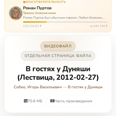
БЛАГОТВОРИТЕЛЬНОСТЬ
Роман Пуртов
Травма позвоночника
Роман Пуртов был обычным парнем. Любил боевики,
хорошие автомобили, был не дурак поиграть в комп,
любил жену и обожал дочь. А потом, будучи
125 216,91 ₽
из 444 150 ₽
пассажиром, разбился в автоаварии и тепе…
ВИДЕОФАЙЛ
ОТДЕЛЬНАЯ СТРАНИЦА ФАЙЛА
В гостях у Дуняши
(Лествица, 2012-02-27)
Собко, Игорь Васильевич
—
В гостях у Дуняши
70.6 МБ
Часть произведения