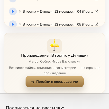
5
В гостях у Дуняши. 12 месяцев, ч.04 (Лествица)
6
В гостях у Дуняши. 12 месяцев, ч.05 (Лествица)
7
В гостях у Дуняши. 12 месяцев, ч.06 (Лествица)
8
В гостях у Дуняши. 12 месяцев, ч.07 (Лествица)
Произведение «В гостях у Дуняши»
Автор: Собко, Игорь Васильевич
9
В гостях у Дуняши. 12 месяцев, ч.08 (Лествица)
Все видеофайлы, описание и комментарии — на странице
произведения
10
В гостях у Дуняши. 12 месяцев, ч.09 (Лествица)
Перейти к произведению
11
В гостях у Дуняши. 12 месяцев, ч.10 (Лествица)
12
В гостях у Дуняши. 12 месяцев, ч.11 (Лествица)
Подписаться на рассылку: