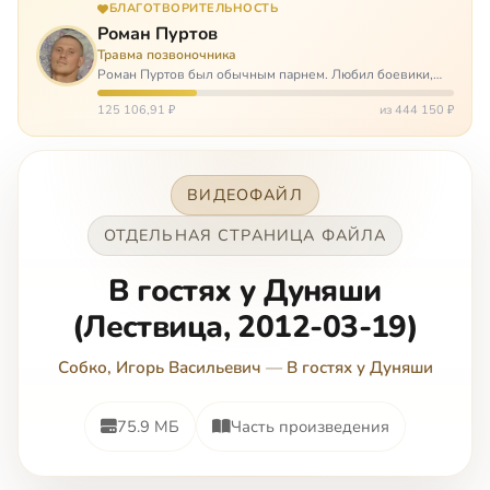
БЛАГОТВОРИТЕЛЬНОСТЬ
Роман Пуртов
Травма позвоночника
Роман Пуртов был обычным парнем. Любил боевики,
хорошие автомобили, был не дурак поиграть в комп,
любил жену и обожал дочь. А потом, будучи
125 106,91 ₽
из 444 150 ₽
пассажиром, разбился в автоаварии и тепе…
ВИДЕОФАЙЛ
ОТДЕЛЬНАЯ СТРАНИЦА ФАЙЛА
В гостях у Дуняши
(Лествица, 2012-03-19)
Собко, Игорь Васильевич
—
В гостях у Дуняши
75.9 МБ
Часть произведения