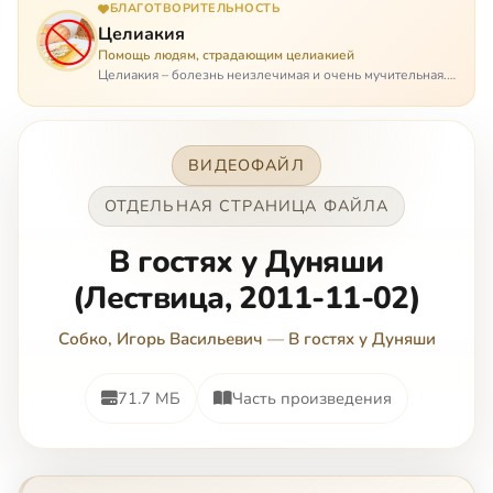
БЛАГОТВОРИТЕЛЬНОСТЬ
Целиакия
Помощь людям, страдающим целиакией
Целиакия – болезнь неизлечимая и очень мучительная.
При этом ею невозможно заразиться. Больной
целиакией страдает в одиночестве, не представляя
опасности ни для кого, кроме своих п…
ВИДЕОФАЙЛ
ОТДЕЛЬНАЯ СТРАНИЦА ФАЙЛА
В гостях у Дуняши
(Лествица, 2011-11-02)
Собко, Игорь Васильевич
—
В гостях у Дуняши
71.7 МБ
Часть произведения