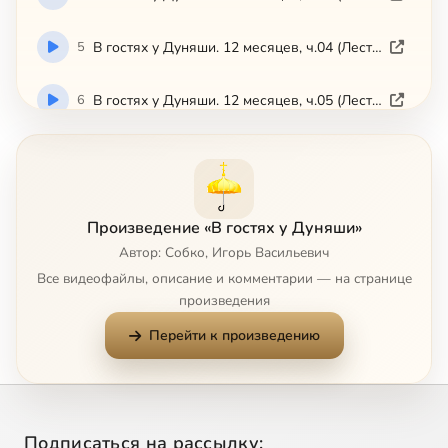
5
В гостях у Дуняши. 12 месяцев, ч.04 (Лествица)
6
В гостях у Дуняши. 12 месяцев, ч.05 (Лествица)
7
В гостях у Дуняши. 12 месяцев, ч.06 (Лествица)
8
В гостях у Дуняши. 12 месяцев, ч.07 (Лествица)
Произведение «В гостях у Дуняши»
Автор: Собко, Игорь Васильевич
9
В гостях у Дуняши. 12 месяцев, ч.08 (Лествица)
Все видеофайлы, описание и комментарии — на странице
произведения
10
В гостях у Дуняши. 12 месяцев, ч.09 (Лествица)
Перейти к произведению
11
В гостях у Дуняши. 12 месяцев, ч.10 (Лествица)
12
В гостях у Дуняши. 12 месяцев, ч.11 (Лествица)
Подписаться на рассылку: