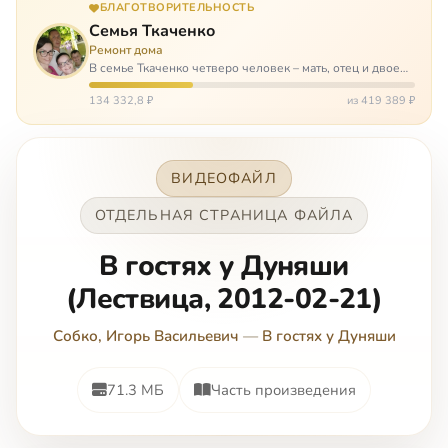
БЛАГОТВОРИТЕЛЬНОСТЬ
Семья Ткаченко
Ремонт дома
В семье Ткаченко четверо человек – мать, отец и двое
сыновей. И это семья – крепость. У них столько проблем
и бед, что хватило бы на много семей. Трое из четверых
134 332,8 ₽
из 419 389 ₽
– тяжело больны.…
ВИДЕОФАЙЛ
ОТДЕЛЬНАЯ СТРАНИЦА ФАЙЛА
В гостях у Дуняши
(Лествица, 2012-02-21)
Собко, Игорь Васильевич
—
В гостях у Дуняши
71.3 МБ
Часть произведения