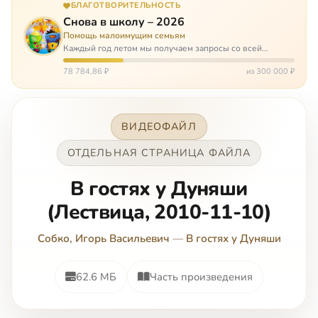
БЛАГОТВОРИТЕЛЬНОСТЬ
Снова в школу – 2026
Помощь малоимущим семьям
Каждый год летом мы получаем запросы со всей
России: помогите собраться в школу. Семьи с больными
детьми или родителями, семьи без пап или мам,
78 784,86 ₽
из 300 000 ₽
многодетные. Для многих из них покуп…
ВИДЕОФАЙЛ
ОТДЕЛЬНАЯ СТРАНИЦА ФАЙЛА
В гостях у Дуняши
(Лествица, 2010-11-10)
Собко, Игорь Васильевич
—
В гостях у Дуняши
62.6 МБ
Часть произведения