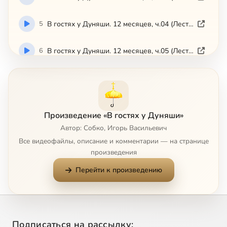
5
В гостях у Дуняши. 12 месяцев, ч.04 (Лествица)
6
В гостях у Дуняши. 12 месяцев, ч.05 (Лествица)
7
В гостях у Дуняши. 12 месяцев, ч.06 (Лествица)
8
В гостях у Дуняши. 12 месяцев, ч.07 (Лествица)
Произведение «В гостях у Дуняши»
Автор: Собко, Игорь Васильевич
9
В гостях у Дуняши. 12 месяцев, ч.08 (Лествица)
Все видеофайлы, описание и комментарии — на странице
произведения
10
В гостях у Дуняши. 12 месяцев, ч.09 (Лествица)
Перейти к произведению
11
В гостях у Дуняши. 12 месяцев, ч.10 (Лествица)
12
В гостях у Дуняши. 12 месяцев, ч.11 (Лествица)
Подписаться на рассылку: