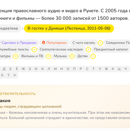
кция православного аудио и видео в Рунете. С 2005 года 
книги и фильмы — более 30 000 записей от 1500 авторов.
едиатека
В гостях у Дуняши (Лествица, 2011-05-06)
Сделано в Предании
Популярное
С чего начать
Священное П
лужебные тексты
Святоотеческое наследие
Предметный каталог
ратура
Фильмы и ТВ
Музыка
Детям
Д
Е
Ё
Ж
З
И
К
Л
М
Н
О
П
Р
С
Т
У
Ф
Х
Ц
Ч
S
T
V
ГОТВОРИТЕЛЬНОСТЬ
акия
ь людям, страдающим целиакией
ия – болезнь неизлечимая и очень мучительная. При этом ею невозмож
ться. Больной целиакией страдает в одиночестве, не представляя опасн
кроме своих п…