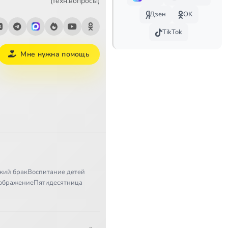
(техн.вопросы)
Дзен
OK
TikTok
Мне нужна помощь
кий брак
Воспитание детей
ображение
Пятидесятница