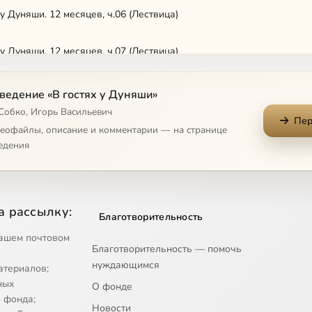
 у Дуняши. 12 месяцев, ч.06 (Лествица)
 у Дуняши. 12 месяцев, ч.07 (Лествица)
 у Дуняши. 12 месяцев, ч.08 (Лествица)
ведение «В гостях у Дуняши»
 Собко, Игорь Васильевич
Пер
 у Дуняши. 12 месяцев, ч.09 (Лествица)
деофайлы, описание и комментарии — на странице
едения
 у Дуняши. 12 месяцев, ч.10 (Лествица)
 у Дуняши. 12 месяцев, ч.11 (Лествица)
а рассылку:
Благотворительность
 у Дуняши. 12 месяцев, ч.12 (Лествица)
ашем почтовом
Благотворительность — помочь
нуждающимся
атериалов;
 у Дуняши 2 (Лествица)
ных
О фонде
 фонда;
Новости
 у Дуняши 3 (Лествица)