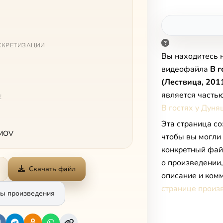
СКРЕТИЗАЦИИ
Вы находитесь 
видеофайла
В г
(Лествица, 201
является часть
Е
В гостях у Дуня
Эта страница со
 MOV
чтобы вы могли
конкретный фай
о произведении
Скачать файл
описание и комм
странице произ
ы произведения