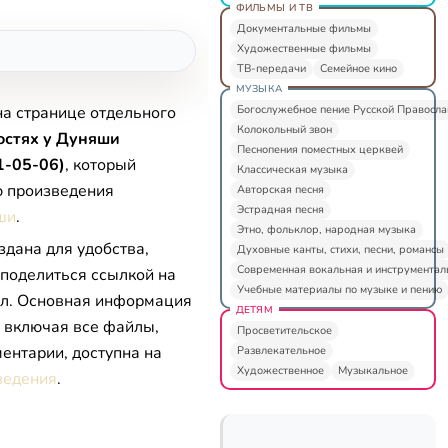
ФИЛЬМЫ И ТВ
Документальные фильмы
Художественные фильмы
ТВ-передачи
Семейное кино
МУЗЫКА
Богослужебное пение Русской Правосл
на странице отдельного
Колокольный звон
остях у Дуняши
Песнопения поместных церквей
1-05-06)
, который
Классическая музыка
ю произведения
Авторская песня
Эстрадная песня
ши
.
Этно, фольклор, народная музыка
здана для удобства,
Духовные канты, стихи, песни, романсы
Современная вокальная и инструментал
 поделиться ссылкой на
Учебные материалы по музыке и пению
л. Основная информация
ДЕТЯМ
, включая все файлы,
Просветительское
ентарии, доступна на
Развлекательное
Художественное
Музыкальное
ведения
.