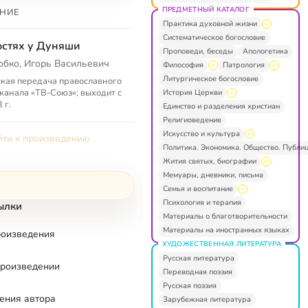
ПРЕДМЕТНЫЙ КАТАЛОГ
НИЕ
Практика духовной жизни
Систематическое богословие
остях у Дуняши
Проповеди, беседы
Апологетика
обко, Игорь Васильевич
Философия
Патрология
Литургическое богословие
кая передача православного
канала «ТВ-Союз»; выходит с
История Церкви
 г.
Единство и разделения христиан
Религиоведение
Искусство и культура
ти к произведению
Политика. Экономика. Общество. Публи
Жития святых, биографии
Мемуары, дневники, письма
Семья и воспитание
Психология и терапия
ылки
Материалы о благотворительности
Материалы на иностранных языках
роизведения
ХУДОЖЕСТВЕННАЯ ЛИТЕРАТУРА
Русская литература
произведении
Переводная поэзия
Русская поэзия
ения автора
Зарубежная литература