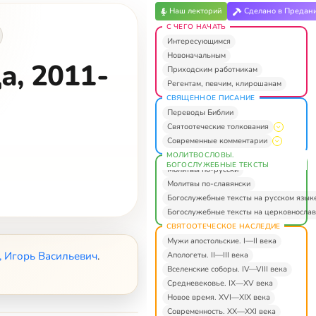
Наш лекторий
Сделано в Предан
С ЧЕГО НАЧАТЬ
Интересующимся
Новоначальным
а, 2011-
Приходским работникам
Регентам, певчим, клирошанам
СВЯЩЕННОЕ ПИСАНИЕ
Переводы Библии
Святоотеческие толкования
Современные комментарии
МОЛИТВОСЛОВЫ.
БОГОСЛУЖЕБНЫЕ ТЕКСТЫ
Молитвы по-русски
Молитвы по-славянски
Богослужебные тексты на русском язык
Богослужебные тексты на церковнослав
СВЯТООТЕЧЕСКОЕ НАСЛЕДИЕ
Мужи апостольские. I—II века
, Игорь Васильевич
.
Апологеты. II—III века
Вселенские соборы. IV—VIII века
Средневековье. IX—XV века
Новое время. XVI—XIX века
Современность. XX—XXI века