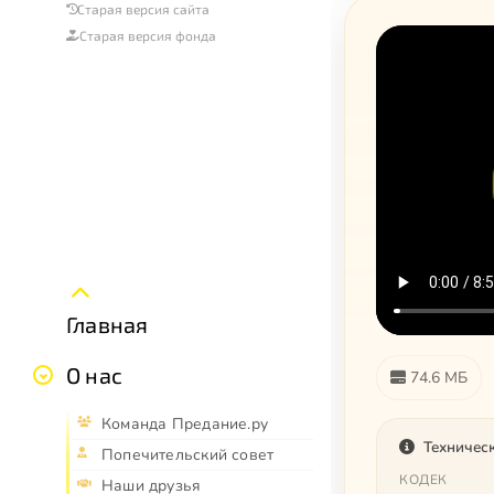
Старая версия сайта
Старая версия фонда
Главная
О нас
74.6 МБ
Команда Предание.ру
Техничес
Попечительский совет
КОДЕК
Наши друзья