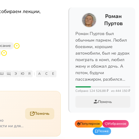
собираем лекции,
Роман
Пуртов
Роман Пуртов был
обычным парнем. Любил
исание
боевики, хорошие
автомобили, был не дурак
поиграть в комп, любил
жену и обожал дочь. А
потом, будучи
Ш
Щ
Э
Ю
Я
|
A
C
E
пассажиром, разбился…
Собрано 124 526,88 ₽
из 444 150 ₽
Помочь
Помочь
но
Популярное
Избранное
ости ни для
Позже