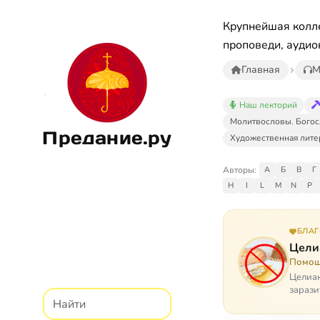
Крупнейшая колле
проповеди, аудио
Главная
М
Наш лекторий
Молитвословы. Богос
Предание.ру
Художественная лите
Авторы:
А
Б
В
Г
H
I
L
M
N
P
БЛА
Цели
Помощ
Целиак
зарази
кого, 