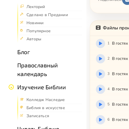
Лекторий
Сделано в Предании
Новинки
Файлы про
Популярное
Авторы
1
В гостях
Блог
2
В гостях
Православный
календарь
3
В гостях
Изучение Библии
4
В гостях
Колледж Наследие
5
В гостях
Библия в искусстве
Записаться
6
В гостях
Читать Библию