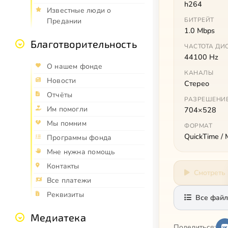
h264
Известные люди о
БИТРЕЙТ
Предании
1.0 Mbps
Благотворительность
ЧАСТОТА ДИ
44100 Hz
О нашем фонде
КАНАЛЫ
Новости
Стерео
Отчёты
РАЗРЕШЕНИ
Им помогли
704×528
Мы помним
ФОРМАТ
QuickTime /
Программы фонда
Мне нужна помощь
Контакты
Смотреть
Все платежи
Реквизиты
Все файл
Медиатека
Поделиться: