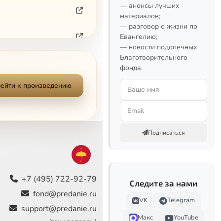
— анонсы лучших
материалов;
— разговор о жизни по
Евангелию;
— новости подопечных
Благотворительного
фонда.
ейти к произведению
Подписаться
+7 (495) 722-92-79
Следите за нами
fond@predanie.ru
VK
Telegram
support@predanie.ru
Макс
YouTube