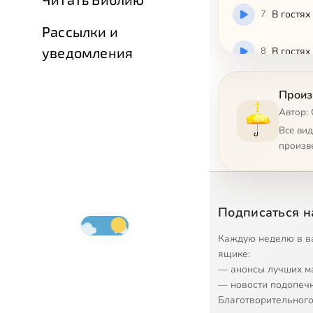
7
В гостях
Рассылки и
уведомления
8
В гостях
9
В гостях
Произ
Автор:
10
В гостях
Все ви
произв
11
В гостях
12
В гостях
Подписаться н
13
В гостях
Каждую неделю в в
ящике:
— анонсы лучших м
14
В гостях
— новости подопеч
Благотворительного
15
В гостях