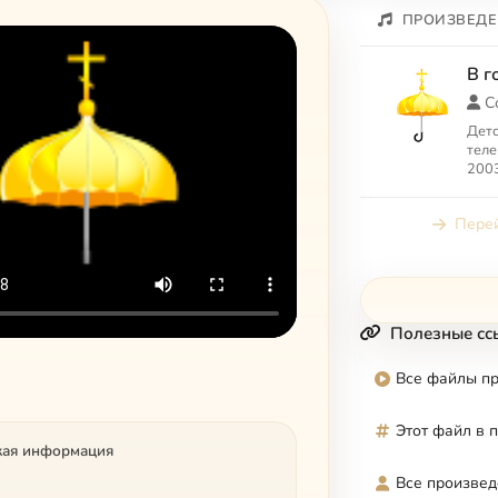
ПРОИЗВЕДЕ
В г
С
Детс
теле
2003
Перей
Полезные сс
Все файлы п
Этот файл в 
кая информация
Все произвед