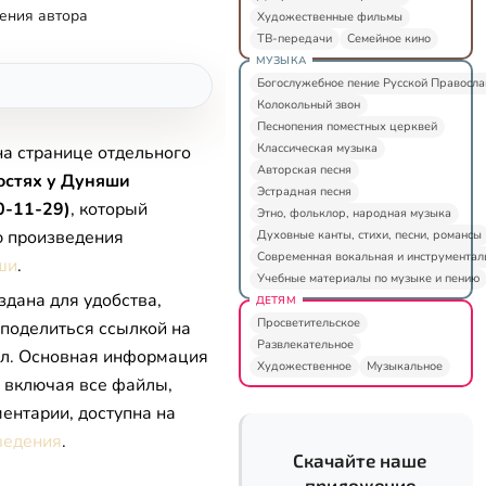
ения автора
Художественные фильмы
ТВ-передачи
Семейное кино
МУЗЫКА
Богослужебное пение Русской Правосл
Колокольный звон
Песнопения поместных церквей
Классическая музыка
на странице отдельного
Авторская песня
остях у Дуняши
Эстрадная песня
0-11-29)
, который
Этно, фольклор, народная музыка
ю произведения
Духовные канты, стихи, песни, романсы
Современная вокальная и инструментал
ши
.
Учебные материалы по музыке и пению
здана для удобства,
ДЕТЯМ
Просветительское
 поделиться ссылкой на
Развлекательное
л. Основная информация
Художественное
Музыкальное
, включая все файлы,
ентарии, доступна на
ведения
.
Скачайте наше
приложение