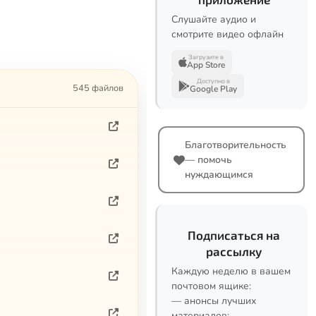
Слушайте аудио и
смотрите видео офлайн
Загрузите в
App Store
Доступно в
545 файлов
Google Play
Благотворительность
— помочь
нуждающимся
Подписаться на
рассылку
Каждую неделю в вашем
почтовом ящике:
— анонсы лучших
материалов;