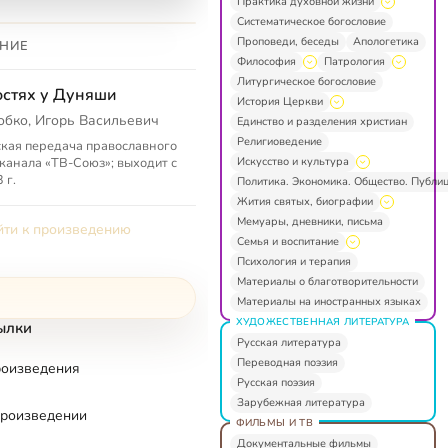
Практика духовной жизни
Систематическое богословие
Проповеди, беседы
Апологетика
НИЕ
Философия
Патрология
Литургическое богословие
остях у Дуняши
История Церкви
обко, Игорь Васильевич
Единство и разделения христиан
Религиоведение
кая передача православного
Искусство и культура
канала «ТВ-Союз»; выходит с
 г.
Политика. Экономика. Общество. Публи
Жития святых, биографии
Мемуары, дневники, письма
ти к произведению
Семья и воспитание
Психология и терапия
Материалы о благотворительности
Материалы на иностранных языках
ХУДОЖЕСТВЕННАЯ ЛИТЕРАТУРА
ылки
Русская литература
Переводная поэзия
роизведения
Русская поэзия
Зарубежная литература
произведении
ФИЛЬМЫ И ТВ
Документальные фильмы