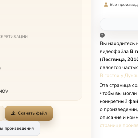
Все произвед
СКРЕТИЗАЦИИ
Вы находитесь 
видеофайла
В г
(Лествица, 201
является часть
Е
В гостях у Дуня
Эта страница со
 MOV
чтобы вы могли
конкретный фай
о произведении
Скачать файл
описание и комм
странице произ
ы произведения