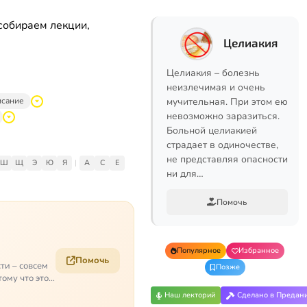
собираем лекции,
Целиакия
Целиакия – болезнь
неизлечимая и очень
исание
мучительная. При этом ею
невозможно заразиться.
Больной целиакией
страдает в одиночестве,
не представляя опасности
Ш
Щ
Э
Ю
Я
|
A
C
E
ни для…
Помочь
Популярное
Избранное
Помочь
ти – совсем
Позже
ому что это
Наш лекторий
Сделано в Предан