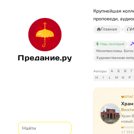
Крупнейшая колле
проповеди, аудио
Главная
М
Наш лекторий
Молитвословы. Богос
Предание.ру
Художественная лите
Авторы:
А
Б
В
Г
H
I
L
M
N
P
БЛА
Храм
Восст
Храм В
новый,
Сибир
17 354,