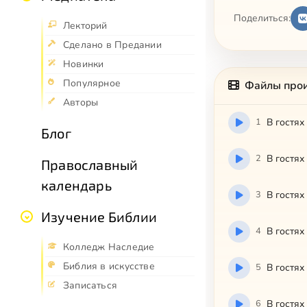
Поделиться:
Лекторий
Сделано в Предании
Новинки
Популярное
Файлы про
Авторы
1
В гостях
Блог
2
В гостях
Православный
календарь
3
В гостях
Изучение Библии
4
В гостях
Колледж Наследие
Библия в искусстве
5
В гостях
Записаться
6
В гостях