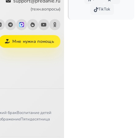
support@predanie.ru
(техн.вопросы)
TikTok
Мне нужна помощь
кий брак
Воспитание детей
ображение
Пятидесятница