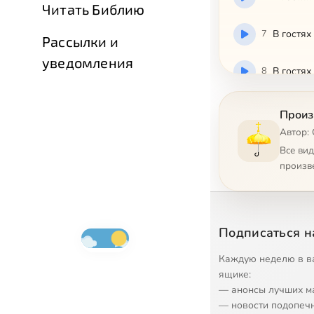
Читать Библию
7
В гостях
Рассылки и
уведомления
8
В гостях
9
В гостях
Произ
Автор:
10
В гостях
Все ви
произв
11
В гостях
12
В гостях
Подписаться н
13
В гостях
Каждую неделю в в
ящике:
— анонсы лучших м
14
В гостях
— новости подопеч