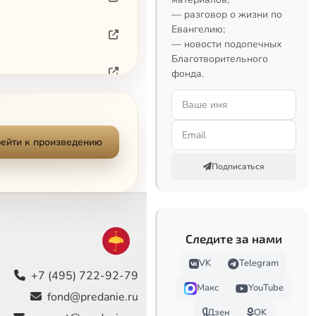
— разговор о жизни по
Евангелию;
— новости подопечных
Благотворительного
фонда.
ейти к произведению
Подписаться
Следите за нами
VK
Telegram
+7 (495) 722-92-79
Макс
YouTube
fond@predanie.ru
Дзен
OK