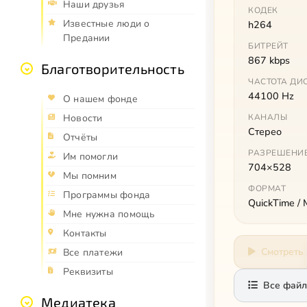
Наши друзья
КОДЕК
Известные люди о
h264
Предании
БИТРЕЙТ
867 kbps
Благотворительность
ЧАСТОТА ДИ
44100 Hz
О нашем фонде
КАНАЛЫ
Новости
Стерео
Отчёты
РАЗРЕШЕНИ
Им помогли
704×528
Мы помним
ФОРМАТ
Программы фонда
QuickTime /
Мне нужна помощь
Контакты
Смотреть
Все платежи
Реквизиты
Все файл
Медиатека