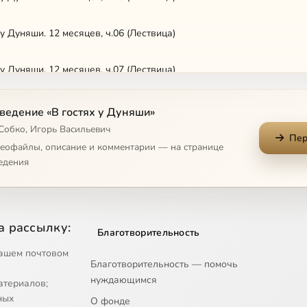
 у Дуняши. 12 месяцев, ч.06 (Лествица)
 у Дуняши. 12 месяцев, ч.07 (Лествица)
 у Дуняши. 12 месяцев, ч.08 (Лествица)
ведение «В гостях у Дуняши»
 Собко, Игорь Васильевич
Пер
 у Дуняши. 12 месяцев, ч.09 (Лествица)
деофайлы, описание и комментарии — на странице
едения
 у Дуняши. 12 месяцев, ч.10 (Лествица)
 у Дуняши. 12 месяцев, ч.11 (Лествица)
а рассылку:
Благотворительность
 у Дуняши. 12 месяцев, ч.12 (Лествица)
ашем почтовом
Благотворительность — помочь
нуждающимся
атериалов;
 у Дуняши 2 (Лествица)
ных
О фонде