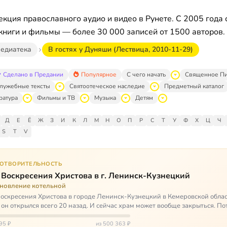
кция православного аудио и видео в Рунете. С 2005 года 
книги и фильмы — более 30 000 записей от 1500 авторов.
едиатека
В гостях у Дуняши (Лествица, 2010-11-29)
Сделано в Предании
Популярное
С чего начать
Священное П
лужебные тексты
Святоотеческое наследие
Предметный каталог
ратура
Фильмы и ТВ
Музыка
Детям
Д
Е
Ё
Ж
З
И
К
Л
М
Н
О
П
Р
С
Т
У
Ф
Х
Ц
Ч
S
T
V
ГОТВОРИТЕЛЬНОСТЬ
 Воскресения Христова в г. Ленинск-Кузнецкий
ановление котельной
оскресения Христова в городе Ленинск-Кузнецкий в Кемеровской облас
 он открылся всего 20 назад. И сейчас храм может вообще закрыться. Пот
ь,…
95 ₽
из 500 363 ₽