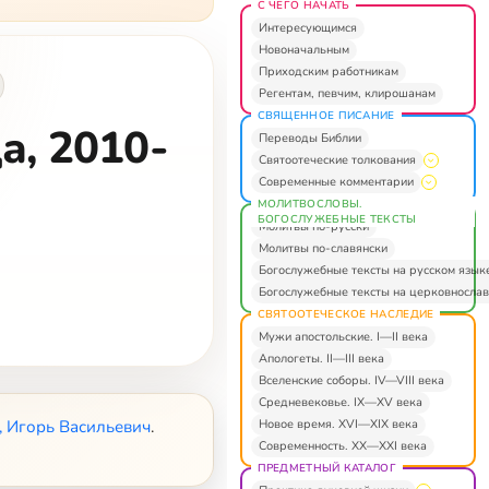
С ЧЕГО НАЧАТЬ
Интересующимся
Новоначальным
Приходским работникам
Регентам, певчим, клирошанам
СВЯЩЕННОЕ ПИСАНИЕ
а, 2010-
Переводы Библии
Святоотеческие толкования
Современные комментарии
МОЛИТВОСЛОВЫ.
БОГОСЛУЖЕБНЫЕ ТЕКСТЫ
Молитвы по-русски
Молитвы по-славянски
Богослужебные тексты на русском язык
Богослужебные тексты на церковнослав
СВЯТООТЕЧЕСКОЕ НАСЛЕДИЕ
Мужи апостольские. I—II века
Апологеты. II—III века
Вселенские соборы. IV—VIII века
Средневековье. IX—XV века
Новое время. XVI—XIX века
, Игорь Васильевич
.
Современность. XX—XXI века
ПРЕДМЕТНЫЙ КАТАЛОГ