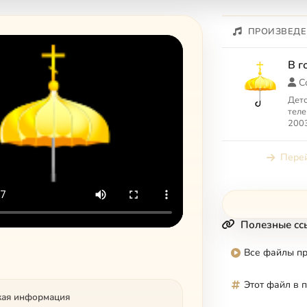
ПРОИЗВЕДЕ
В г
С
Детс
теле
2003
Перей
Полезные сс
Все файлы п
Этот файл в 
кая информация