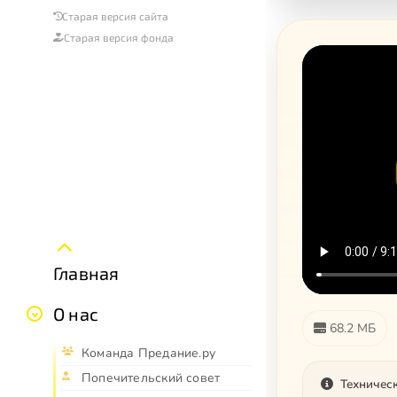
Старая версия сайта
Старая версия фонда
Главная
О нас
68.2 МБ
Команда Предание.ру
Попечительский совет
Техничес