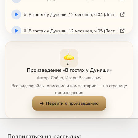
5
В гостях у Дуняши. 12 месяцев, ч.04 (Лествица)
6
В гостях у Дуняши. 12 месяцев, ч.05 (Лествица)
7
В гостях у Дуняши. 12 месяцев, ч.06 (Лествица)
8
В гостях у Дуняши. 12 месяцев, ч.07 (Лествица)
Произведение «В гостях у Дуняши»
Автор: Собко, Игорь Васильевич
9
В гостях у Дуняши. 12 месяцев, ч.08 (Лествица)
Все видеофайлы, описание и комментарии — на странице
произведения
10
В гостях у Дуняши. 12 месяцев, ч.09 (Лествица)
Перейти к произведению
11
В гостях у Дуняши. 12 месяцев, ч.10 (Лествица)
12
В гостях у Дуняши. 12 месяцев, ч.11 (Лествица)
Подписаться на рассылку: