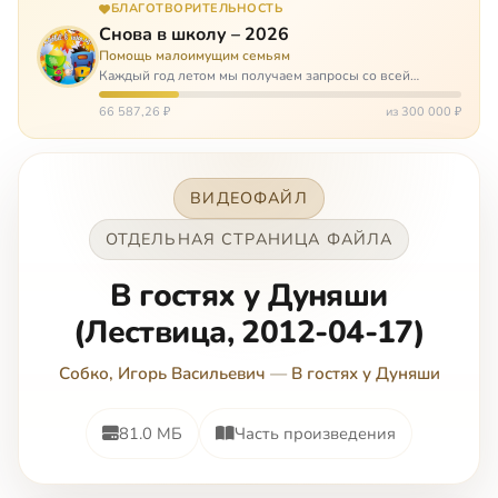
БЛАГОТВОРИТЕЛЬНОСТЬ
Снова в школу – 2026
Помощь малоимущим семьям
Каждый год летом мы получаем запросы со всей
России: помогите собраться в школу. Семьи с больными
детьми или родителями, семьи без пап или мам,
66 587,26 ₽
из 300 000 ₽
многодетные. Для многих из них покуп…
ВИДЕОФАЙЛ
ОТДЕЛЬНАЯ СТРАНИЦА ФАЙЛА
В гостях у Дуняши
(Лествица, 2012-04-17)
Собко, Игорь Васильевич
—
В гостях у Дуняши
81.0 МБ
Часть произведения