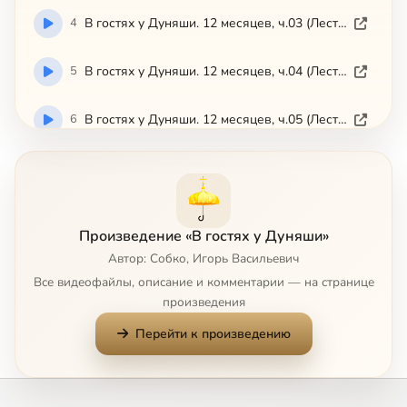
4
В гостях у Дуняши. 12 месяцев, ч.03 (Лествица)
5
В гостях у Дуняши. 12 месяцев, ч.04 (Лествица)
6
В гостях у Дуняши. 12 месяцев, ч.05 (Лествица)
7
В гостях у Дуняши. 12 месяцев, ч.06 (Лествица)
8
В гостях у Дуняши. 12 месяцев, ч.07 (Лествица)
Произведение «В гостях у Дуняши»
Автор: Собко, Игорь Васильевич
9
В гостях у Дуняши. 12 месяцев, ч.08 (Лествица)
Сейчас
Все видеофайлы, описание и комментарии — на странице
произведения
10
В гостях у Дуняши. 12 месяцев, ч.09 (Лествица)
Перейти к произведению
11
В гостях у Дуняши. 12 месяцев, ч.10 (Лествица)