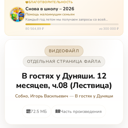
БЛАГОТВОРИТЕЛЬНОСТЬ
Снова в школу – 2026
Помощь малоимущим семьям
Каждый год летом мы получаем запросы со всей
России: помогите собраться в школу. Семьи с больными
детьми или родителями, семьи без пап или мам,
80 564,89 ₽
из 300 000 ₽
многодетные. Для многих из них покуп…
ВИДЕОФАЙЛ
ОТДЕЛЬНАЯ СТРАНИЦА ФАЙЛА
В гостях у Дуняши. 12
месяцев, ч.08 (Лествица)
Собко, Игорь Васильевич
—
В гостях у Дуняши
72.5 МБ
Часть произведения