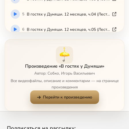
5
В гостях у Дуняши. 12 месяцев, ч.04 (Лествица)
6
В гостях у Дуняши. 12 месяцев, ч.05 (Лествица)
7
В гостях у Дуняши. 12 месяцев, ч.06 (Лествица)
8
В гостях у Дуняши. 12 месяцев, ч.07 (Лествица)
Произведение «В гостях у Дуняши»
Автор: Собко, Игорь Васильевич
9
В гостях у Дуняши. 12 месяцев, ч.08 (Лествица)
Все видеофайлы, описание и комментарии — на странице
произведения
10
В гостях у Дуняши. 12 месяцев, ч.09 (Лествица)
Перейти к произведению
11
В гостях у Дуняши. 12 месяцев, ч.10 (Лествица)
12
В гостях у Дуняши. 12 месяцев, ч.11 (Лествица)
Подписаться на рассылку: