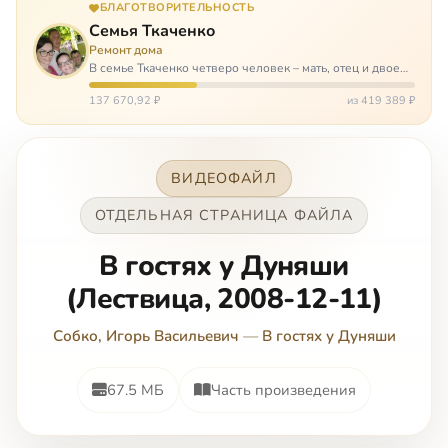
БЛАГОТВОРИТЕЛЬНОСТЬ
Семья Ткаченко
Ремонт дома
В семье Ткаченко четверо человек – мать, отец и двое
сыновей. И это семья – крепость. У них столько проблем
и бед, что хватило бы на много семей. Трое из четверых
137 670,92 ₽
из 419 389 ₽
– тяжело больны.…
ВИДЕОФАЙЛ
ОТДЕЛЬНАЯ СТРАНИЦА ФАЙЛА
В гостях у Дуняши
(Лествица, 2008-12-11)
Собко, Игорь Васильевич
—
В гостях у Дуняши
67.5 МБ
Часть произведения