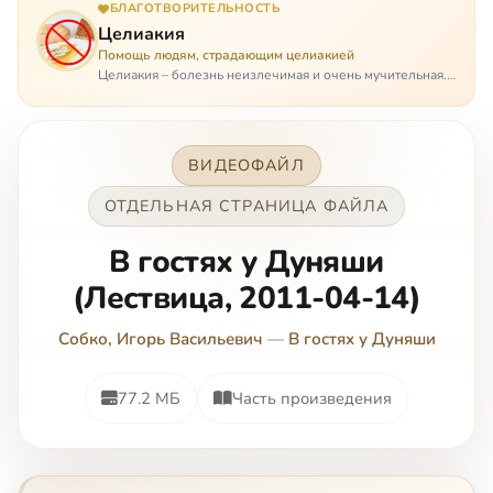
БЛАГОТВОРИТЕЛЬНОСТЬ
Целиакия
Помощь людям, страдающим целиакией
Целиакия – болезнь неизлечимая и очень мучительная.
При этом ею невозможно заразиться. Больной
целиакией страдает в одиночестве, не представляя
опасности ни для кого, кроме своих п…
ВИДЕОФАЙЛ
ОТДЕЛЬНАЯ СТРАНИЦА ФАЙЛА
В гостях у Дуняши
(Лествица, 2011-04-14)
Собко, Игорь Васильевич
—
В гостях у Дуняши
77.2 МБ
Часть произведения