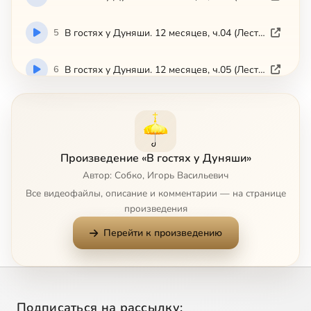
5
В гостях у Дуняши. 12 месяцев, ч.04 (Лествица)
6
В гостях у Дуняши. 12 месяцев, ч.05 (Лествица)
7
В гостях у Дуняши. 12 месяцев, ч.06 (Лествица)
8
В гостях у Дуняши. 12 месяцев, ч.07 (Лествица)
Произведение «В гостях у Дуняши»
Автор: Собко, Игорь Васильевич
9
В гостях у Дуняши. 12 месяцев, ч.08 (Лествица)
Все видеофайлы, описание и комментарии — на странице
произведения
10
В гостях у Дуняши. 12 месяцев, ч.09 (Лествица)
Перейти к произведению
11
В гостях у Дуняши. 12 месяцев, ч.10 (Лествица)
12
В гостях у Дуняши. 12 месяцев, ч.11 (Лествица)
Подписаться на рассылку: