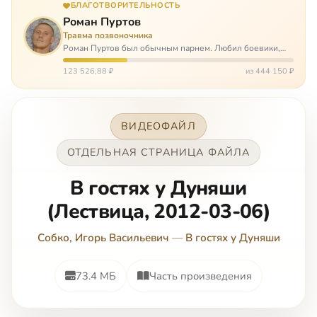
БЛАГОТВОРИТЕЛЬНОСТЬ
Роман Пуртов
Травма позвоночника
Роман Пуртов был обычным парнем. Любил боевики,
хорошие автомобили, был не дурак поиграть в комп,
любил жену и обожал дочь. А потом, будучи
123 526,88 ₽
из 444 150 ₽
пассажиром, разбился в автоаварии и тепе…
ВИДЕОФАЙЛ
ОТДЕЛЬНАЯ СТРАНИЦА ФАЙЛА
В гостях у Дуняши
(Лествица, 2012-03-06)
Собко, Игорь Васильевич
—
В гостях у Дуняши
73.4 МБ
Часть произведения