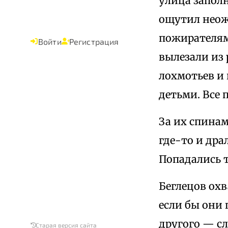
улица запол
ощутил неож
пожирателям
Войти
Регистрация
вылезали из 
лохмотьев и
детьми. Все 
За их спинам
где-то и дра
Попадались т
Беглецов ох
если бы они 
другого — сл
Старая версия сайта