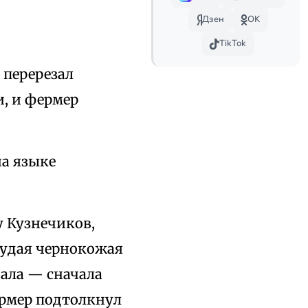
Дзен
OK
TikTok
 перерезал
и, и фермер
на языке
у Кузнечиков,
худая чернокожая
вала — сначала
ермер подтолкнул