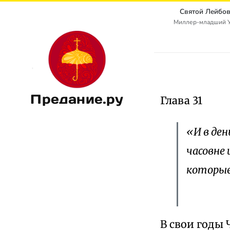
Святой Лейбов
Миллер-младший Уол
Предание.ру
Глава 31
«И в ден
часовне 
которые,
В свои годы 