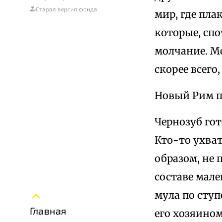
Старая версия фонда
мир, где пла
которые, спо
молчание. Мо
скорее всего
Новый Рим п
Чернозуб гот
Кто-то ухват
образом, не 
составе мал
мула по ступ
Главная
его хозяином