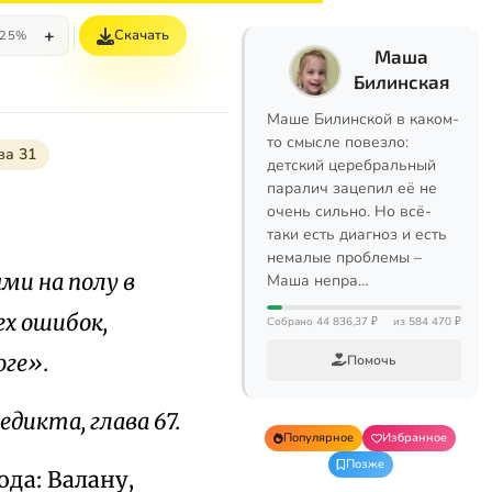
+
Скачать
25%
Маша
Билинская
Маше Билинской в каком-
то смысле повезло:
ва 31
детский церебральный
паралич зацепил её не
очень сильно. Но всё-
таки есть диагноз и есть
немалые проблемы –
ми на полу в
Маша непра…
ех ошибок,
Собрано 44 836,37 ₽
из 584 470 ₽
оге».
Помочь
едикта, глава 67.
Популярное
Избранное
Позже
ода: Валану,