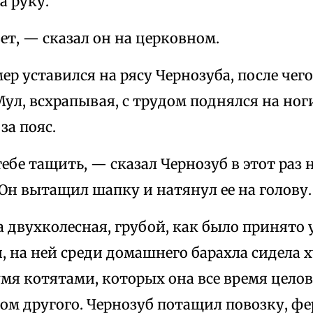
а руку.
т, — сказал он на церковном.
р уставился на рясу Чернозуба, после чего
ул, всхрапывая, с трудом поднялся на ног
за пояс.
ебе тащить, — сказал Чернозуб в этот раз 
Он вытащил шапку и натянул ее на голову.
 двухколесная, грубой, как было принято 
, на ней среди домашнего барахла сидела 
умя котятами, которых она все время цело
том другого. Чернозуб потащил повозку, ф