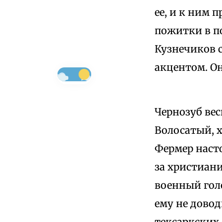
ее, и к ним
пожитки в по
Кузнечиков 
акцентом. Он
Чернозуб вес
Волосатый, 
Фермер насто
за христиани
военный голо
ему не довод
тексаркских 