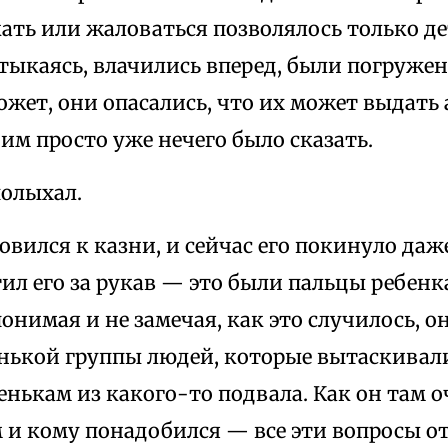
кать или жаловаться позволялось только де
тыкаясь, влачились вперед, были погруже
жет, они опасались, что их может выдать 
, им просто уже нечего было сказать.
олыхал.
овился к казни, и сейчас его покинуло даж
ил его за рукав — это были пальцы ребенк
понимая и не замечая, как это случилось, он
енькой группы людей, которые вытаскивал
енькам из какого-то подвала. Как он там о
 и кому понадобился — все эти вопросы о