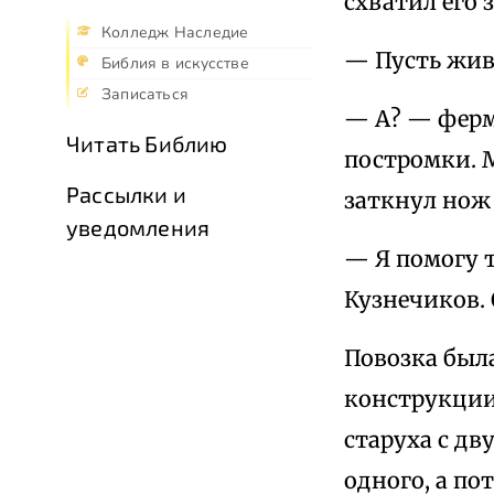
схватил его з
Колледж Наследие
— Пусть живе
Библия в искусстве
Записаться
— А? — ферме
Читать Библию
постромки. М
Рассылки и
заткнул нож 
уведомления
— Я помогу т
Кузнечиков. 
Повозка была
конструкции
старуха с дв
одного, а по