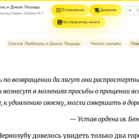
иц и Дикая Лошадь
−
Оглавление
Целиком
1
тер Майкл (Walter M. Miller, Jr.)
На страничку книги
Святой Лейбовиц и Дикая Лошадь
Читать онлайн
Гла
ь по возвращении да лягут они распростерты
и вознесут в молениях просьбы о прощении вс
 к удивлению своему, могли совершить в дор
— Устав ордена св. Бен
Чернозубу довелось увидеть только два гор