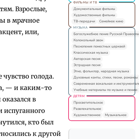
ФИЛЬМЫ И ТВ
тям. Взрослые,
Документальные фильмы
Художественные фильмы
ны в мрачное
ТВ-передачи
Семейное кино
МУЗЫКА
акцент, или,
Богослужебное пение Русской Правосл
Колокольный звон
Песнопения поместных церквей
Классическая музыка
Авторская песня
Эстрадная песня
Этно, фольклор, народная музыка
е чувство голода.
Духовные канты, стихи, песни, романсы
Современная вокальная и инструментал
а, — и каким-то
Учебные материалы по музыке и пению
ДЕТЯМ
 оказался в
Просветительское
Развлекательное
и испуганного
Художественное
Музыкальное
чутился, кто был
тносились к другой