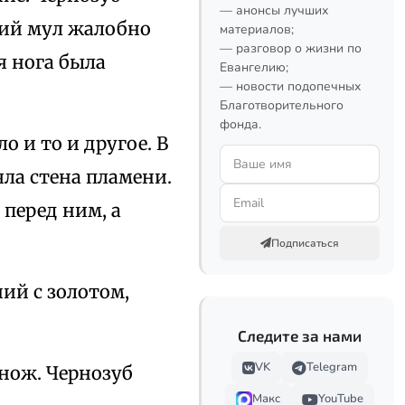
— анонсы лучших
ший мул жалобно
материалов;
— разговор о жизни по
я нога была
Евангелию;
— новости подопечных
Благотворительного
фонда.
о и то и другое. В
ла стена пламени.
 перед ним, а
Подписаться
ий с золотом,
Следите за нами
VK
Telegram
нож. Чернозуб
Макс
YouTube