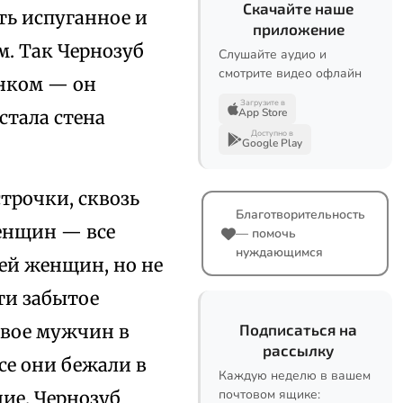
Скачайте наше
ть испуганное и
приложение
. Так Чернозуб
Слушайте аудио и
смотрите видео офлайн
енком — он
Загрузите в
App Store
стала стена
Доступно в
Google Play
трочки, сквозь
Благотворительность
енщин — все
— помочь
нуждающимся
дей женщин, но не
ти забытое
двое мужчин в
Подписаться на
рассылку
се они бежали в
Каждую неделю в вашем
почтовом ящике:
ние. Чернозуб