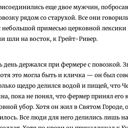
 присоединились еще двое мужчин, поброса
возку рядом со старухой. Все они говорил
с небольшой примесью церковной лексики 
и шли на восток, к Грейт-Ривер.
ь день держался при фермере с повозкой. З
хотя это могла быть и кличка — он был со
лько щедро делился водой и пищей, что Ч
на, пока не понял, что фермер принял его
вной убор. Хотя он жил в Святом Городе,
илось. Все люди для него делились лишь н
солдат. Хотя по крови он принадлежал к К