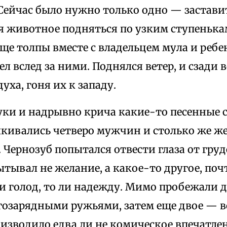
Сейчас было нужно только одно — застави
 животное подняться по узким ступенькам
уще толпы вместе с владельцем мула и реб
л вслед за ними. Поднялся ветер, и сзади в
уха, гоня их к западу.
уки и надрывно крича какие-то песенные с
лкивались четверо мужчин и столько же ж
Чернозуб попытался отвести глаза от гру
ытывал не желание, а какое-то другое, поч
ли голод, то ли надежду. Мимо пробежали 
гозарядными ружьями, затем еще двое — в
оизводило едва ли не комическое впечатле