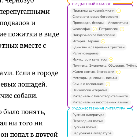
. Чернозуб
ПРЕДМЕТНЫЙ КАТАЛОГ
 перепуганными
Практика духовной жизни
Систематическое богословие
 подвалов и
Проповеди, беседы
Апологетика
Философия
Патрология
кие пожитки в виде
Литургическое богословие
История Церкви
отных вместе с
Единство и разделения христиан
Религиоведение
Искусство и культура
Политика. Экономика. Общество. Публи
ами. Если в городе
Жития святых, биографии
Мемуары, дневники, письма
оевых лошадей.
Семья и воспитание
Психология и терапия
чие собаки.
Материалы о благотворительности
Материалы на иностранных языках
ХУДОЖЕСТВЕННАЯ ЛИТЕРАТУРА
 было понять,
Русская литература
Переводная поэзия
ал ни того ни
Русская поэзия
он попал в другой
Зарубежная литература