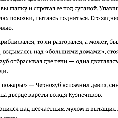
овы шапку и спрятал ее под сутаной. Упав
лях повозки, пытаясь подняться. Его задня
овью.
приближался, то ли разгорался, а может, был
, вздымаясь над «большими домами», стоя
зуб отбрасывал две тени — одна двигалась
ди.
 пожары» — Чернозуб вспомнил девиз, син
на дверце кареты вождя Кузнечиков.
онился над несчастным мулом и вытащил 