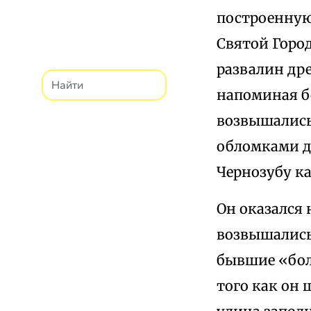
построенную 
Святой Горо
развалин дре
напоминая бо
возвышались
обломками де
Чернозубу ка
Он оказался
возвышались
бывшие «бол
того как он 