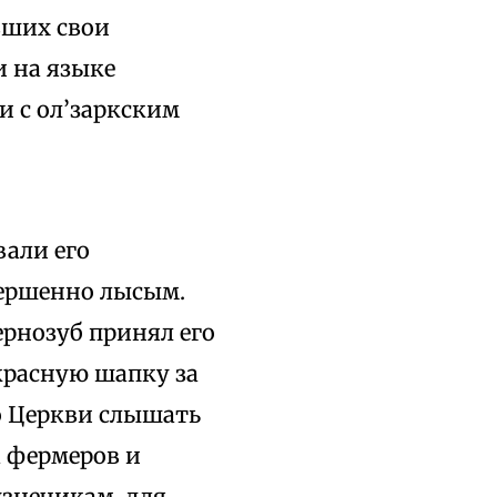
вших свои
и на языке
и с ол’заркским
вали его
вершенно лысым.
ернозуб принял его
 красную шапку за
 о Церкви слышать
а фермеров и
узнечикам, для