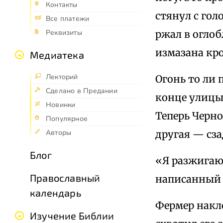
Контакты
стянул с гол
Все платежи
ржал в оглоб
Реквизиты
измазана кр
Медиатека
Лекторий
Огонь то ли 
Сделано в Предании
конце улицы
Новинки
Теперь Черно
Популярное
другая — сза
Авторы
Блог
«Я разжигаю
Православный
написанный 
календарь
Фермер накл
Изучение Библии