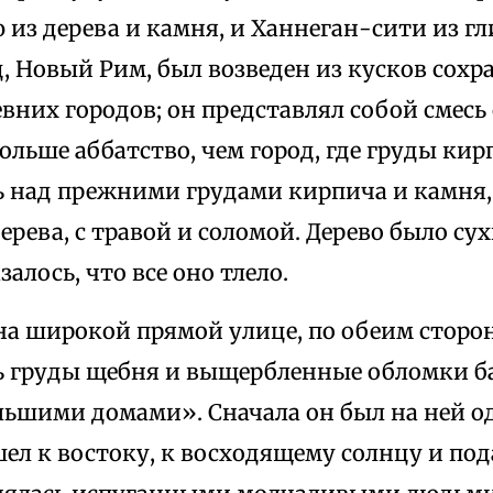
из дерева и камня, и Ханнеган-сити из гл
д, Новый Рим, был возведен из кусков сох
вних городов; он представлял собой смесь 
льше аббатство, чем город, где груды кир
 над прежними грудами кирпича и камня
рева, с травой и соломой. Дерево было су
залось, что все оно тлело.
 на широкой прямой улице, по обеим сторо
 груды щебня и выщербленные обломки ба
ьшими домами». Сначала он был на ней од
шел к востоку, к восходящему солнцу и под