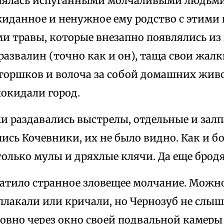
нялась испуганными молчаливыми людьми
иданное и ненужное ему родство с этими
и травы, которые внезапно появлялись из
развалин (точно как и он), таща свои жал
 горшков и волоча за собой домашних жив
покидали город.
и раздавались выстрелы, отдельные и залп
лись Кочевники, их не было видно. Как и б
олько мулы и дряхлые клячи. Да еще бродя
ватило странное зловещее молчание. Можно
плакали или кричали, но Чернозуб не слыш
овно через окно своей подвальной камеры 