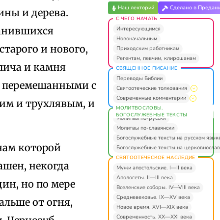
Наш лекторий
Сделано в Предан
ины и дерева.
С ЧЕГО НАЧАТЬ
ранившихся
Интересующимся
Новоначальным
старого и нового,
Приходским работникам
Регентам, певчим, клирошанам
пича и камня
СВЯЩЕННОЕ ПИСАНИЕ
Переводы Библии
, перемешанными с
Святоотеческие толкования
Современные комментарии
хим и трухлявым, и
МОЛИТВОСЛОВЫ.
БОГОСЛУЖЕБНЫЕ ТЕКСТЫ
Молитвы по-русски
Молитвы по-славянски
Богослужебные тексты на русском язык
нам которой
Богослужебные тексты на церковнослав
СВЯТООТЕЧЕСКОЕ НАСЛЕДИЕ
шен, некогда
Мужи апостольские. I—II века
Апологеты. II—III века
ин, но по мере
Вселенские соборы. IV—VIII века
Средневековье. IX—XV века
альше от огня,
Новое время. XVI—XIX века
Современность. XX—XXI века