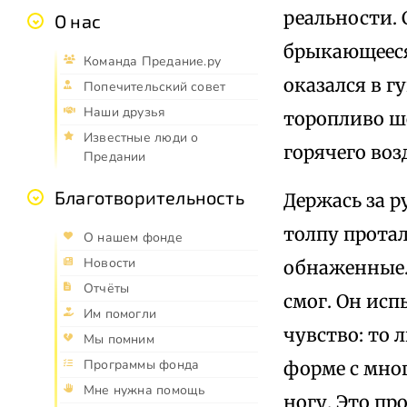
реальности. 
О нас
брыкающееся
Команда Предание.ру
оказался в г
Попечительский совет
Наши друзья
торопливо ше
Известные люди о
горячего возд
Предании
Благотворительность
Держась за р
толпу прота
О нашем фонде
Новости
обнаженные. 
Отчёты
смог. Он исп
Им помогли
чувство: то 
Мы помним
Программы фонда
форме с мно
Мне нужна помощь
ногу. Это пр