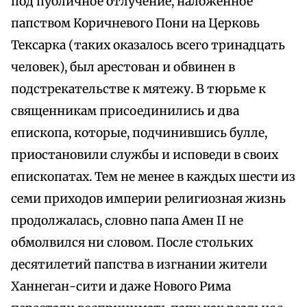
под публичное отлучение, наложенное
папством Коричневого Пони на Церковь
Тексарка (таких оказалось всего тринадцать
человек), был арестован и обвинен в
подстрекательстве к мятежу. В тюрьме к
священникам присоединились и два
епископа, которые, подчинившись булле,
приостановили службы и исповеди в своих
епископатах. Тем не менее в каждых шести из
семи приходов империи религиозная жизнь
продолжалась, словно папа Амен II не
обмолвился ни словом. После стольких
десятилетий папства в изгнании жители
Ханнеган-сити и даже Нового Рима