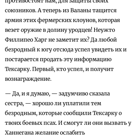
противостоят нам, для защиты своих
союзников. А теперь из Валаны тащится
армия этих фермерских клоунов, которая
везет оружие в долину уродцев! Неужто
Филлипео Харг не заметит их? Да любой
безродный к югу отсюда успел увидеть их и
постарается продать эту информацию
Тексарку. Первый, кто успел, и получит
вознаграждение.
— Да, и я думаю, — задумчиво сказала
сестра, — хорошо ли уплатили тем
безродным, которые сообщили Тексарку о
твоих боевых псах. И смогут ли они вызвать у
Ханнегана желание ослабить