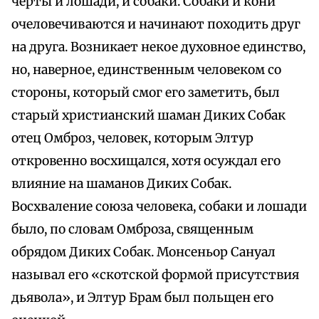
черты и лошади, и собаки. Собаки и кони
очеловечиваются и начинают походить друг
на друга. Возникает некое духовное единство,
но, наверное, единственным человеком со
стороны, который смог его заметить, был
старый христианский шаман Диких Собак
отец Омброз, человек, которым Элтур
откровенно восхищался, хотя осуждал его
влияние на шаманов Диких Собак.
Восхваление союза человека, собаки и лошади
было, по словам Омброза, священным
обрядом Диких Собак. Монсеньор Сануал
называл его «скотской формой присутствия
дьявола», и Элтур Брам был польщен его