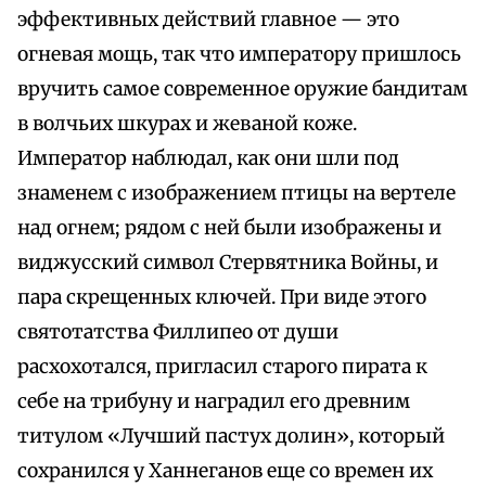
эффективных действий главное — это
огневая мощь, так что императору пришлось
вручить самое современное оружие бандитам
в волчьих шкурах и жеваной коже.
Император наблюдал, как они шли под
знаменем с изображением птицы на вертеле
над огнем; рядом с ней были изображены и
виджусский символ Стервятника Войны, и
пара скрещенных ключей. При виде этого
святотатства Филлипео от души
расхохотался, пригласил старого пирата к
себе на трибуну и наградил его древним
титулом «Лучший пастух долин», который
сохранился у Ханнеганов еще со времен их