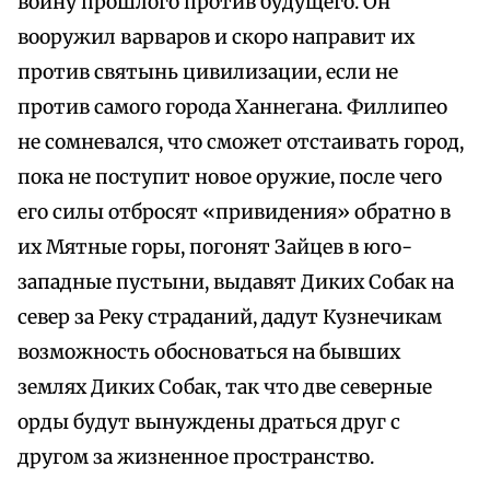
войну прошлого против будущего. Он
вооружил варваров и скоро направит их
против святынь цивилизации, если не
против самого города Ханнегана. Филлипео
не сомневался, что сможет отстаивать город,
пока не поступит новое оружие, после чего
его силы отбросят «привидения» обратно в
их Мятные горы, погонят Зайцев в юго-
западные пустыни, выдавят Диких Собак на
север за Реку страданий, дадут Кузнечикам
возможность обосноваться на бывших
землях Диких Собак, так что две северные
орды будут вынуждены драться друг с
другом за жизненное пространство.