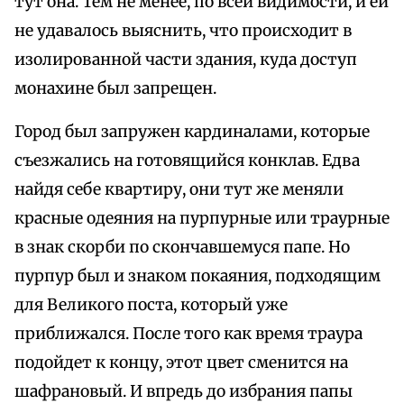
тут она. Тем не менее, по всей видимости, и ей
не удавалось выяснить, что происходит в
изолированной части здания, куда доступ
монахине был запрещен.
Город был запружен кардиналами, которые
съезжались на готовящийся конклав. Едва
найдя себе квартиру, они тут же меняли
красные одеяния на пурпурные или траурные
в знак скорби по скончавшемуся папе. Но
пурпур был и знаком покаяния, подходящим
для Великого поста, который уже
приближался. После того как время траура
подойдет к концу, этот цвет сменится на
шафрановый. И впредь до избрания папы