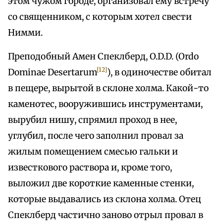
этом чужом городе, организовал ему встречу
со священником, с которым хотел свести
Нимми.
Преподобный Амен Спеклберд, O.D.D. (Ordo
[12]
Dominae Desertarum
), в одиночестве обитал
в пещере, вырытой в склоне холма. Какой-то
каменотес, вооружившись инструментами,
вырубил нишу, спрямил проход в нее,
углубил, после чего заполнил провал за
жилым помещением смесью гальки и
известкового раствора и, кроме того,
выложил две короткие каменные стенки,
которые выдавались из склона холма. Отец
Спеклберд частично заново отрыл провал в