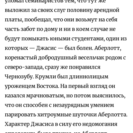
уломал семинаристов тем, что тут же
выложил за своих слуг половину арендной
платы, пообещал, что они возьмут на себя
часть забот по дому и ни в коем случае не
будут помыкать юными студентами, один из
которых — Джасис — был болен. Аберлотт,
коренастый добродушный весельчак родом с
северо-запада, сразу же понравился
Чернозубу. Крумли был длиннолицым
уроженцем Востока. На первый взгляд он
казался мрачноватым, но потом выяснилось,
что он способен с незаурядным умением
парировать хитроумные шуточки Аберлотта.
Характер Джасиса в силу его недомогания