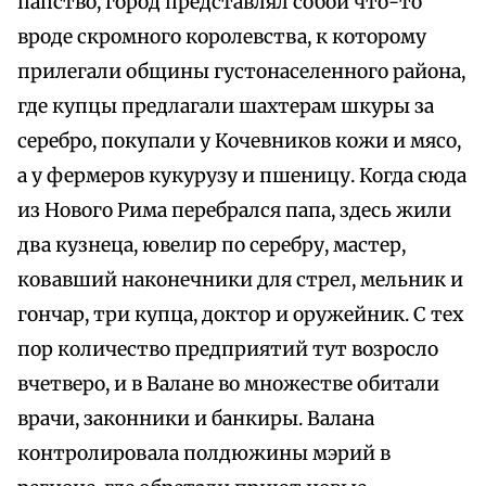
папство, город представлял собой что-то
вроде скромного королевства, к которому
прилегали общины густонаселенного района,
где купцы предлагали шахтерам шкуры за
серебро, покупали у Кочевников кожи и мясо,
а у фермеров кукурузу и пшеницу. Когда сюда
из Нового Рима перебрался папа, здесь жили
два кузнеца, ювелир по серебру, мастер,
ковавший наконечники для стрел, мельник и
гончар, три купца, доктор и оружейник. С тех
пор количество предприятий тут возросло
вчетверо, и в Валане во множестве обитали
врачи, законники и банкиры. Валана
контролировала полдюжины мэрий в