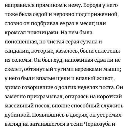
направился прямиком к нему. Борода у него
тоже была седой и неровно подстриженной,
словно он подбривал ее раз в месяц или
кромсал ножницами. На нем была
поношенная, но чистая серая сутана и
сандалии, которые, казалось, были сплетены
из соломы. Он был худ, напоминая едва ли не
скелет, обтянутый тугими веревками мышц;
у него были впалые щеки и впалый живот,
зримо говорившие о долгих неделях поста. Он
заметно прихрамывал, опираясь на короткий
массивный посох, вполне способный служить
дубинкой. Появившись в дверях, он устремил
взгляд на затаившегося в тени Чернозуба и