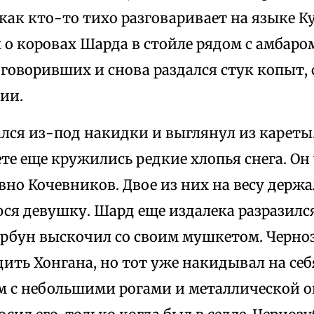
как кто-то тихо разговаривает на языке К
 о коровах Шарда в стойле рядом с амбаром
 говоривших и снова раздался стук копыт
ии.
лся из-под накидки и выглянул из кареты.
те еще кружились редкие хлопья снега. Он
вно Кочевников. Двое из них на весу держа
я девушку. Шард еще издалека разразилс
горбун выскочил со своим мушкетом. Черно
ить Хонгана, но тот уже накидывал на се
м с небольшими рогами и металлической о