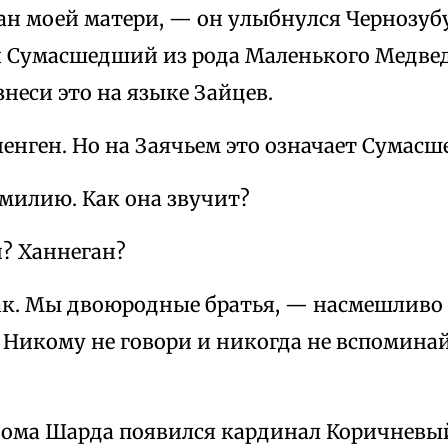
ан моей матери, — он улыбнулся Чернозуб
й Сумасшедший из рода Маленького Медве
неси это на языке Зайцев.
енген. Но на Заячьем это означает Сумас
милию. Как она звучит?
? Ханнеган?
к. Мы двоюродные братья, — насмешливо 
Никому не говори и никогда не вспоминай,
дома Шарда появился кардинал Коричневы