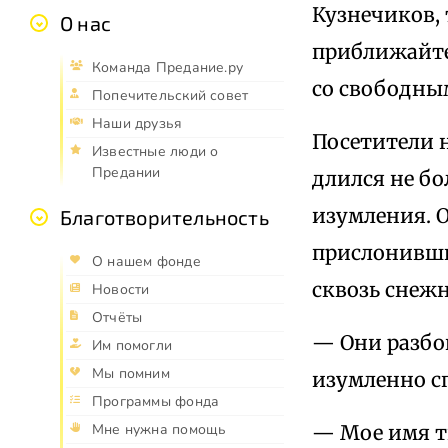
Кузнечиков, 
О нас
приближайтес
Команда Предание.ру
со свободны
Попечительский совет
Наши друзья
Посетители 
Известные люди о
Предании
длился не бо
изумления. О
Благотворительность
прислонившис
О нашем фонде
сквозь снежн
Новости
Отчёты
— Они разбой
Им помогли
Мы помним
изумленно с
Программы фонда
— Мое имя т
Мне нужна помощь