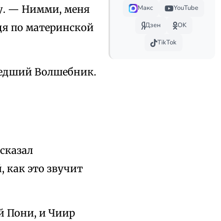
у. — Нимми, меня
Макс
YouTube
Дзен
OK
дя по материнской
TikTok
шедший Волшебник.
сказал
 как это звучит
й Пони, и Чиир