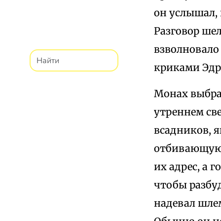
он услышал, 
Разговор шел
взволновало
криками Эдр
Монах выбра
утреннем све
всадников, я
отбивающуюс
их адрес, а 
чтобы разбуд
надевал шле