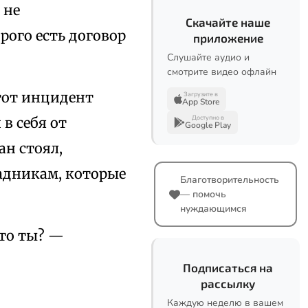
 не
Скачайте наше
рого есть договор
приложение
Слушайте аудио и
смотрите видео офлайн
тот инцидент
Загрузите в
App Store
Доступно в
в себя от
Google Play
ан стоял,
садникам, которые
Благотворительность
— помочь
нуждающимся
Кто ты? —
Подписаться на
рассылку
Каждую неделю в вашем