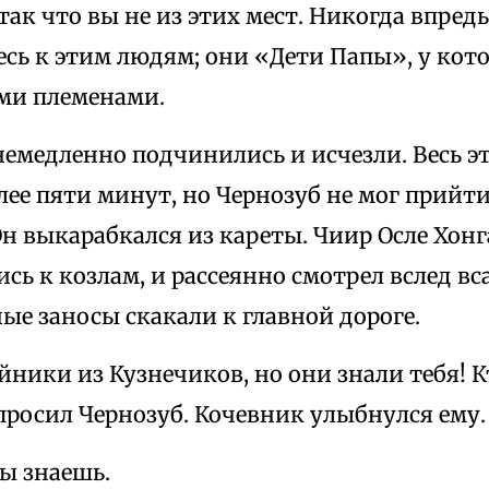
так что вы не из этих мест. Никогда впредь
ь к этим людям; они «Дети Папы», у кото
ми племенами.
немедленно подчинились и исчезли. Весь э
лее пяти минут, но Чернозуб не мог прийти 
н выкарабкался из кареты. Чиир Осле Хонг
ь к козлам, и рассеянно смотрел вслед в
ые заносы скакали к главной дороге.
ники из Кузнечиков, но они знали тебя! 
просил Чернозуб. Кочевник улыбнулся ему.
ы знаешь.