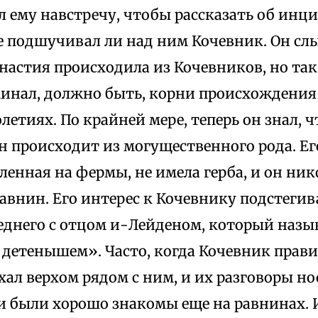
 ему навстречу, чтобы рассказать об инци
не подшучивал ли над ним Кочевник. Он сл
астия происходила из Кочевников, но так
минал, должно быть, корни происхождения
летиях. По крайней мере, теперь он знал, 
н происходит из могущественного рода. Ег
еленная на фермы, не имела герба, и он ник
авнин. Его интерес к Кочевнику подстегив
еднего с отцом и-Лейденом, который назыв
детенышем». Часто, когда Кочевник прави
хал верхом рядом с ним, и их разговоры н
ни были хорошо знакомы еще на равнинах.