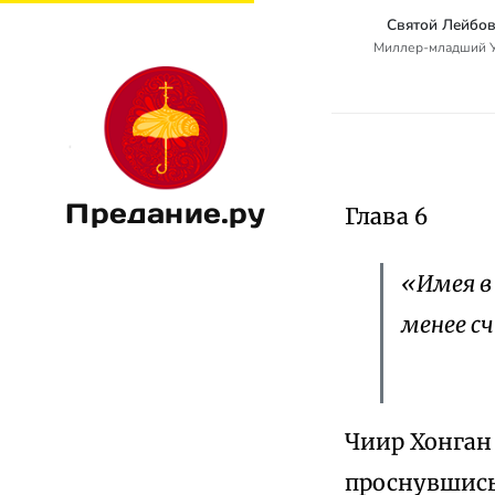
Святой Лейбов
Миллер-младший Уол
Предание.ру
Глава 6
«Имея в
менее с
Чиир Хонган 
проснувшись