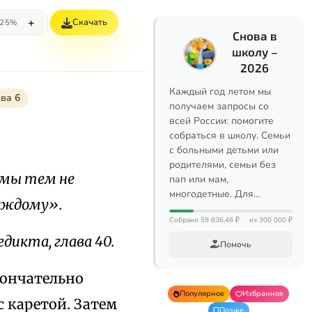
+
Скачать
25%
Снова в
школу –
2026
Каждый год летом мы
ава 6
получаем запросы со
всей России: помогите
собраться в школу. Семьи
с больными детьми или
родителями, семьи без
 мы тем не
пап или мам,
многодетные. Для…
каждому».
Собрано 59 836,46 ₽
из 300 000 ₽
едикта, глава 40.
Помочь
кончательно
Популярное
Избранное
 каретой. Затем
Позже