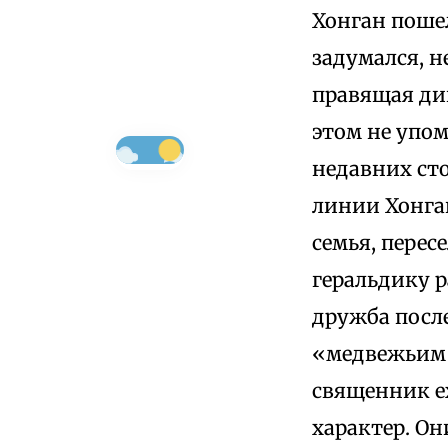
Хонган пошел
задумался, 
правящая дин
этом не упо
недавних сто
линии Хонга
семья, перес
геральдику р
дружба посл
«медвежьим 
священник е
характер. О