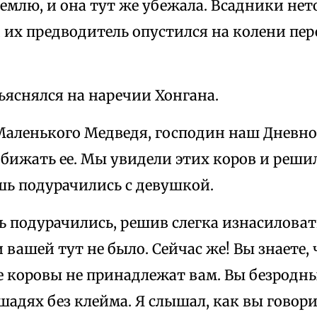
емлю, и она тут же убежала. Всадники не
и их предводитель опустился на колени п
ъяснялся на наречии Хонгана.
аленького Медведя, господин наш Дневной
бижать ее. Мы увидели этих коров и реши
шь подурачились с девушкой.
 подурачились, решив слегка изнасиловат
 вашей тут не было. Сейчас же! Вы знаете, 
 коровы не принадлежат вам. Вы безродн
шадях без клейма. Я слышал, как вы говор