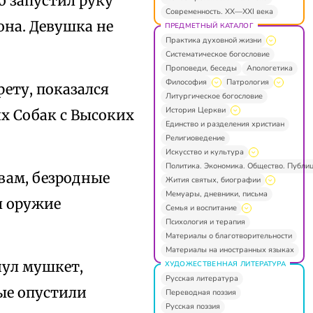
б запустил руку
Современность. XX—XXI века
она. Девушка не
ПРЕДМЕТНЫЙ КАТАЛОГ
Практика духовной жизни
Систематическое богословие
Проповеди, беседы
Апологетика
Философия
Патрология
ету, показался
Литургическое богословие
История Церкви
х Собак с Высоких
Единство и разделения христиан
Религиоведение
Искусство и культура
Политика. Экономика. Общество. Публи
вам, безродные
Жития святых, биографии
Мемуары, дневники, письма
л оружие
Семья и воспитание
Психология и терапия
Материалы о благотворительности
Материалы на иностранных языках
нул мушкет,
ХУДОЖЕСТВЕННАЯ ЛИТЕРАТУРА
Русская литература
ые опустили
Переводная поэзия
Русская поэзия