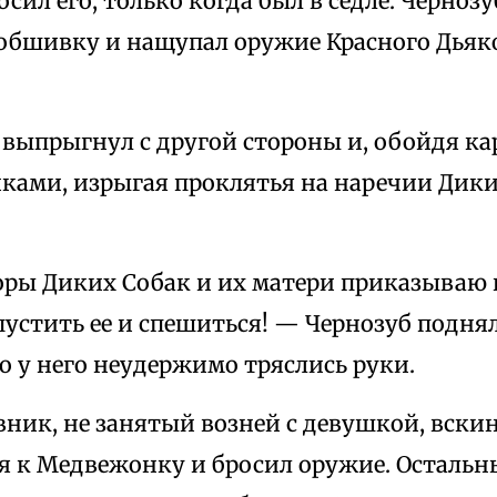
сил его, только когда был в седле. Чернозу
 обшивку и нащупал оружие Красного Дьяк
выпрыгнул с другой стороны и, обойдя кар
иками, изрыгая проклятья на наречии Дики
оры Диких Собак и их матери приказываю 
пустить ее и спешиться! — Чернозуб подня
о у него неудержимо тряслись руки.
вник, не занятый возней с девушкой, вски
я к Медвежонку и бросил оружие. Остальн