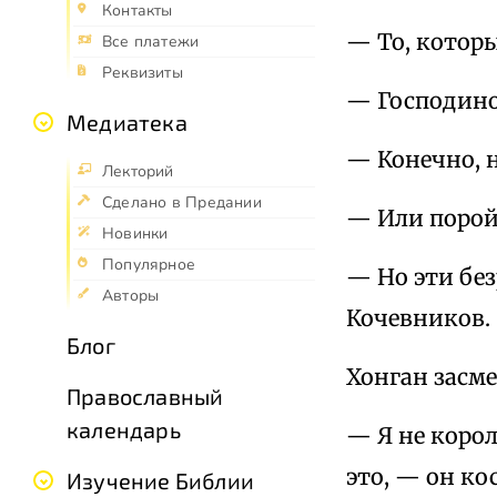
Контакты
— То, котор
Все платежи
Реквизиты
— Господино
Медиатека
— Конечно, н
Лекторий
Сделано в Предании
— Или порой
Новинки
Популярное
— Но эти без
Авторы
Кочевников.
Блог
Хонган засме
Православный
календарь
— Я не корол
это, — он ко
Изучение Библии