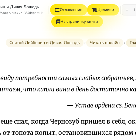
иц и Дикая Лошадь
−
Оглавление
Целиком
1
тер Майкл (Walter M. Miller, Jr.)
На страничку книги
Святой Лейбовиц и Дикая Лошадь
Читать онлайн
Гл
 виду потребности самых слабых собратьев,
читаем, что капли вина в день достаточно 
— Устав ордена св. Бен
еще спал, когда Чернозуб пришел в себя, о
 от топота копыт, остановившихся рядом с