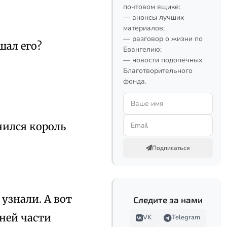
почтовом ящике:
— анонсы лучших
материалов;
— разговор о жизни по
шал его?
Евангелию;
— новости подопечных
Благотворительного
фонда.
нился король
Подписаться
 узнали. А вот
Следите за нами
ней части
VK
Telegram