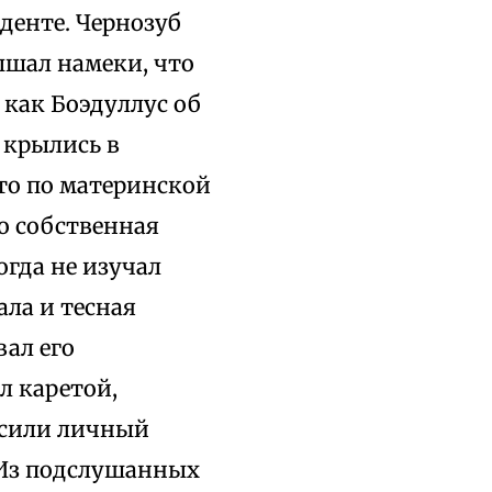
денте. Чернозуб
ышал намеки, что
 как Боэдуллус об
 крылись в
что по материнской
о собственная
огда не изучал
ала и тесная
ал его
л каретой,
осили личный
 Из подслушанных