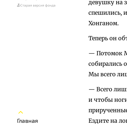
девушку на з
Старая версия фонда
спешились, 
Хонганом.
Теперь он об
— Потомок М
собирались о
Мы всего ли
— Всего лишь
и чтобы ноги
прирученные
Ездите на ло
Главная