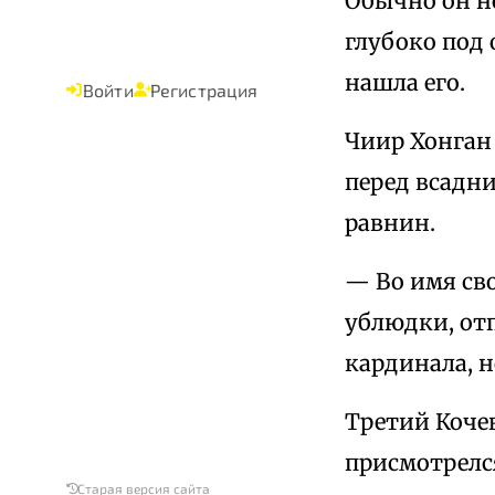
Обычно он но
глубоко под
нашла его.
Войти
Регистрация
Чиир Хонган 
перед всадн
равнин.
— Во имя св
ублюдки, от
кардинала, н
Третий Коче
присмотрелс
Старая версия сайта