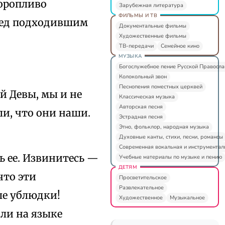
торопливо
Зарубежная литература
ФИЛЬМЫ И ТВ
еред подходившим
Документальные фильмы
Художественные фильмы
ТВ-передачи
Семейное кино
МУЗЫКА
Богослужебное пение Русской Правосл
Колокольный звон
Песнопения поместных церквей
 Девы, мы и не
Классическая музыка
Авторская песня
ли, что они наши.
Эстрадная песня
Этно, фольклор, народная музыка
Духовные канты, стихи, песни, романсы
Современная вокальная и инструментал
ь ее. Извинитесь —
Учебные материалы по музыке и пению
ДЕТЯМ
что эти
Просветительское
Развлекательное
ые ублюдки!
Художественное
Музыкальное
или на языке