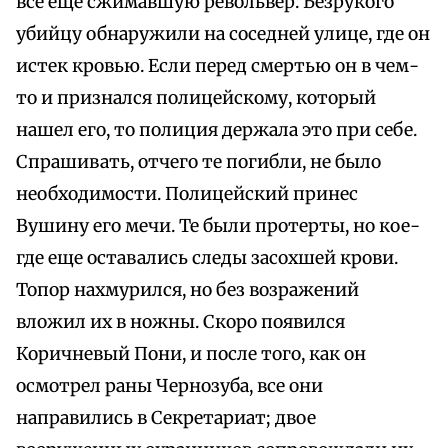
все еще сжимавшую револьвер. Безрукого
убийцу обнаружили на соседней улице, где он
истек кровью. Если перед смертью он в чем-
то и признался полицейскому, который
нашел его, то полиция держала это при себе.
Спрашивать, отчего те погибли, не было
необходимости. Полицейский принес
Вушину его мечи. Те были протерты, но кое-
где еще оставались следы засохшей крови.
Топор нахмурился, но без возражений
вложил их в ножны. Скоро появился
Коричневый Пони, и после того, как он
осмотрел раны Чернозуба, все они
направились в Секретариат; двое