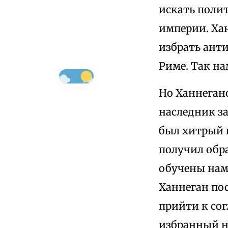
искать поли
империи. Хан
избрать анти
Риме. Так на
Но Ханнеган
наследник за
был хитрый 
получил обра
обучены нами
Ханнеган по
прийти к со
избранный н