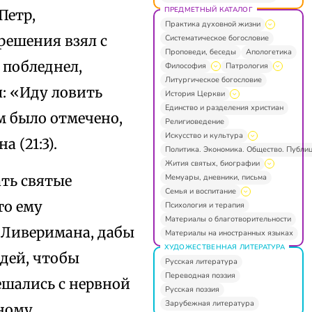
ПРЕДМЕТНЫЙ КАТАЛОГ
Петр,
Практика духовной жизни
решения взял с
Систематическое богословие
Проповеди, беседы
Апологетика
 побледнел,
Философия
Патрология
Литургическое богословие
л: «Иду ловить
История Церкви
Единство и разделения христиан
м было отмечено,
Религиоведение
Искусство и культура
 (21:3).
Политика. Экономика. Общество. Публи
Жития святых, биографии
Мемуары, дневники, письма
ать святые
Семья и воспитание
то ему
Психология и терапия
Материалы о благотворительности
 Ливеримана, дабы
Материалы на иностранных языках
ХУДОЖЕСТВЕННАЯ ЛИТЕРАТУРА
дей, чтобы
Русская литература
Переводная поэзия
ешались с нервной
Русская поэзия
Зарубежная литература
тному