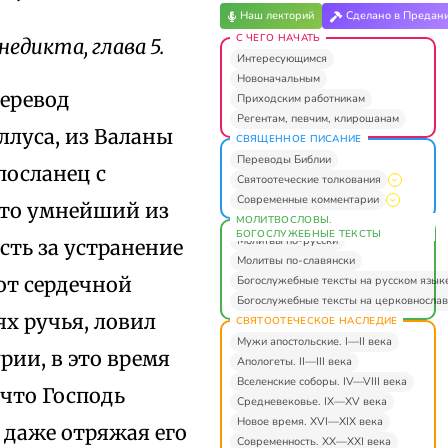
Наш лекторий
Сделано в Предан
С ЧЕГО НАЧАТЬ
недикта, глава 5.
Интересующимся
Новоначальным
перевод
Приходским работникам
Регентам, певчим, клирошанам
ллуса, из Валаны
СВЯЩЕННОЕ ПИСАНИЕ
Переводы Библии
посланец с
Святоотеческие толкования
Современные комментарии
, то умнейший из
МОЛИТВОСЛОВЫ.
БОГОСЛУЖЕБНЫЕ ТЕКСТЫ
Молитвы по-русски
сть за устранение
Молитвы по-славянски
от сердечной
Богослужебные тексты на русском язык
Богослужебные тексты на церковнослав
ях ручья, ловил
СВЯТООТЕЧЕСКОЕ НАСЛЕДИЕ
Мужи апостольские. I—II века
рии, в это время
Апологеты. II—III века
Вселенские соборы. IV—VIII века
 что Господь
Средневековье. IX—XV века
Новое время. XVI—XIX века
 даже отряжая его
Современность. XX—XXI века