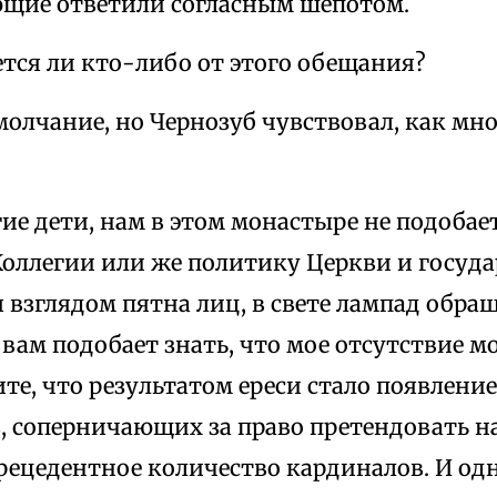
щие ответили согласным шепотом.
тся ли кто-либо от этого обещания?
молчание, но Чернозуб чувствовал, как м
е дети, нам в этом монастыре не подобае
оллегии или же политику Церкви и государ
я взглядом пятна лиц, в свете лампад обр
 вам подобает знать, что мое отсутствие м
те, что результатом ереси стало появление
, соперничающих за право претендовать на
рецедентное количество кардиналов. И одн