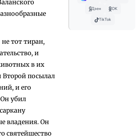
Валанского
Дзен
OK
разнообразные
TikTok
не тот тиран,
ательство, и
животных в их
н Второй посылал
ний, и его
 Он убил
ксаркану
ые владения. Он
го святейшество