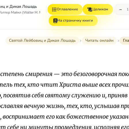
иц и Дикая Лошадь
−
Оглавление
Целиком
1
тер Майкл (Walter M. Miller, Jr.)
На страничку книги
Святой Лейбовиц и Дикая Лошадь
Читать онлайн
Гл
 степень смирения — это безоговорочная пок
тель тех, кто чтит Христа выше всех прочи
, посвятив себя святому служению и, приняв 
ославляя вечную жизнь, тех, кто, услышав при
 воспринимает его как божественное указани
ет себе ни минуты промедления, исполняя его