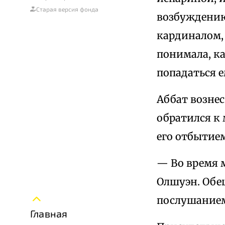
Старая версия фонда
возбуждению
кардиналом,
понимала, ка
попадаться е
Аббат вознес
обратился к 
его отбытием
— Во время 
Олшуэн. Обе
послушанием
Главная