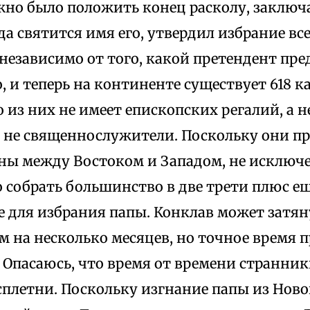
но было положить конец расколу, заключа
да святится имя его, утвердил избрание вс
независимо от того, какой претендент пре
, и теперь на континенте существует 618 к
 из них не имеет епископских регалий, а 
 не священнослужители. Поскольку они пр
ны между Востоком и Западом, не исключе
 собрать большинство в две трети плюс ещ
 для избрания папы. Конклав может затяну
м на несколько месяцев, но точное время 
 Опасаюсь, что время от времени странни
сплетни. Поскольку изгнание папы из Ново