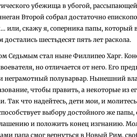
тического убежища в убогой, рассыпающей
неган Второй собрал достаточно епископов
… или, скажу я, соперника папы, который 
м достались шестьдесят пять лет раскола.
ом Седьмым стал ныне Филлипео Харг. Кон
воевателя, но отличается от него. Его пр
и неграмотный полуварвар. Нынешний вла
зование, чтобы править, а некоторые из е
. Так что надейтесь, дети мои, и молитес
способствует выбору достойного же папы, 
глашению и положить конец изгнанию. Мо
ами папа смог вернуться в Новый Рим, св