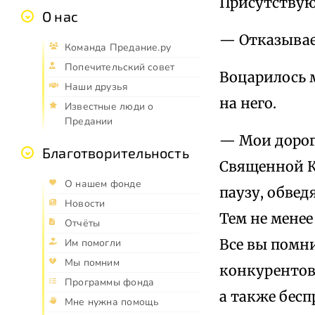
Присутствую
О нас
— Отказывае
Команда Предание.ру
Попечительский совет
Воцарилось 
Наши друзья
на него.
Известные люди о
Предании
— Мои дороги
Благотворительность
Священной К
О нашем фонде
паузу, обвед
Новости
Тем не менее
Отчёты
Все вы помни
Им помогли
Мы помним
конкурентов
Программы фонда
а также бесп
Мне нужна помощь