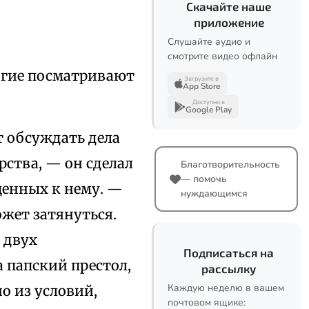
Скачайте наше
приложение
Слушайте аудио и
смотрите видео офлайн
ногие посматривают
Загрузите в
App Store
Доступно в
Google Play
т обсуждать дела
ства, — он сделал
Благотворительность
— помочь
ащенных к нему. —
нуждающимся
ожет затянуться.
 двух
Подписаться на
 папский престол,
рассылку
Каждую неделю в вашем
о из условий,
почтовом ящике: