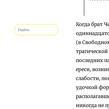
Когда брат Ч
одиннадцатой
(в Свободном
трагической 
последних па
ереси, возни
слабости, по
удочкой форе
располагавше
никогда не 