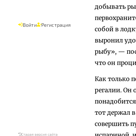
добывать рыб
первохраните
Войти
Регистрация
собой в лодк
выронил удоч
рыбу», — пос
что он проци
Как только п
регалии. Он 
понадобится
тот держал 
совершить пу
испариной, и
Старая версия сайта