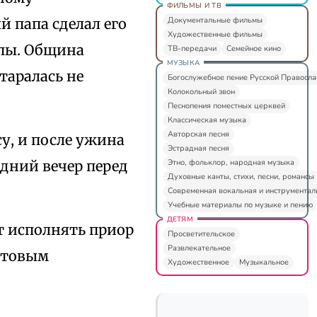
ФИЛЬМЫ И ТВ
Документальные фильмы
 папа сделал его
Художественные фильмы
апы. Община
ТВ-передачи
Семейное кино
МУЗЫКА
таралась не
Богослужебное пение Русской Правосл
Колокольный звон
Песнопения поместных церквей
Классическая музыка
Авторская песня
у, и после ужина
Эстрадная песня
Этно, фольклор, народная музыка
едний вечер перед
Духовные канты, стихи, песни, романсы
Современная вокальная и инструментал
Учебные материалы по музыке и пению
ДЕТЯМ
т исполнять приор
Просветительское
Развлекательное
истовым
Художественное
Музыкальное