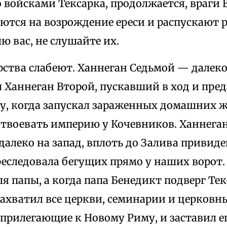
 войсками Тексарка, продолжается, враги 
еются на возрождение ереси и распускают 
ю вас, не слушайте их.
ства слабеют. Ханнеган Седьмой — далеко 
Ханнеган Второй, пускавший в ход и пред
у, когда запускал зараженных домашних 
 отвоевать империю у Кочевников. Ханнега
далеко на запад, вплоть до Залива привиде
еследовала бегущих прямо у наших ворот.
я папы, а когда папа Бенедикт подверг Те
ахватил все церкви, семинарии и церковн
 прилегающие к Новому Риму, и заставил е