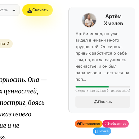
+
Скачать
25%
Артём
Хмелев
Артём молод, но уже
видел в жизни много
ава 2
трудностей. Он сирота,
привык заботится о себе
сам, но, когда случилось
несчастье, и он был
парализован – остался на
орность. Она —
поп…
х ценностей,
Собрано 249 323,68 ₽
из 406 350 ₽
постриг, боясь
Помочь
каз своего
Популярное
Избранное
е и не
Позже
».