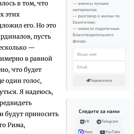
лось в том, что
— анонсы лучших
материалов;
ех этих
— разговор о жизни по
Евангелию;
дложил его. Но это
— новости подопечных
Благотворительного
ардиналов, пусть
фонда.
несколько —
имерно в равной
но, что будет
е один голос,
Подписаться
ться. Я надеюсь,
предвидеть
Следите за нами
ки будут приносить
VK
Telegram
го Рима,
Макс
YouTube