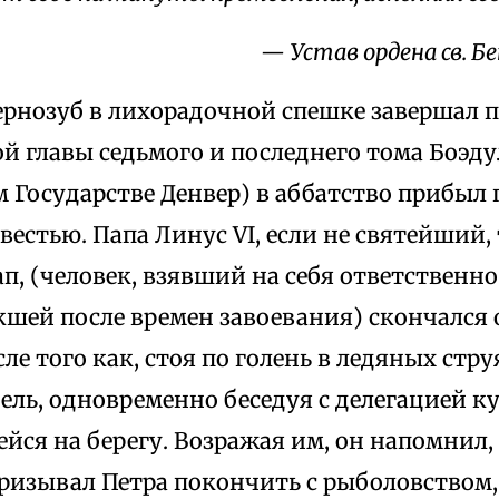
— Устав ордена св. Бе
ернозуб в лихорадочной спешке завершал 
 главы седьмого и последнего тома Боэду
 Государстве Денвер) в аббатство прибыл 
вестью. Папа Линус VI, если не святейший
п, (человек, взявший на себя ответственно
кшей после времен завоевания) скончался 
сле того как, стоя по голень в ледяных стру
ль, одновременно беседуя с делегацией ку
йся на берегу. Возражая им, он напомнил,
призывал Петра покончить с рыболовством,