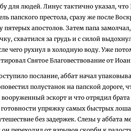
у для людей. Линус тактично указал, что 
ль папского престола, сразу же после Воск
у пятерых апостолов. Затем папа замолчал,
ку, схватился за грудь и с силой выдохну
ле чего рухнул в холодную воду. Уже пото
тировал Святое Благовествование от Иоанна
оступило послание, аббат начал упаковыв
оповестил полустанок на папской дороге, ч
 вооруженный эскорт и что отрядил брата
в готовности упряжку самых быстрых лоша
тешествие без задержек. Слезы у аббата м
 он переходил от взрывов скорби к радос