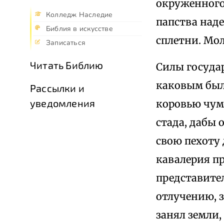
окруженного
Колледж Наследие
папства над
Библия в искусстве
сплетни. Мол
Записаться
Читать Библию
Силы государ
каковым был 
Рассылки и
уведомления
коровью чум
стада, дабы
свою пехоту 
кавалерия пр
представител
отлучению, з
занял земли,