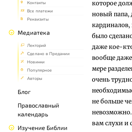
которое долж
Контакты
Все платежи
новый папа, 
Реквизиты
кардиналов, 
Медиатека
было сделано
Лекторий
даже кое-кто
Сделано в Предании
вообще даже
Новинки
мере разделе
Популярное
очень трудно
Авторы
необходимые
Блог
не больше че
Православный
невозможно.
календарь
вам слухи и 
Изучение Библии