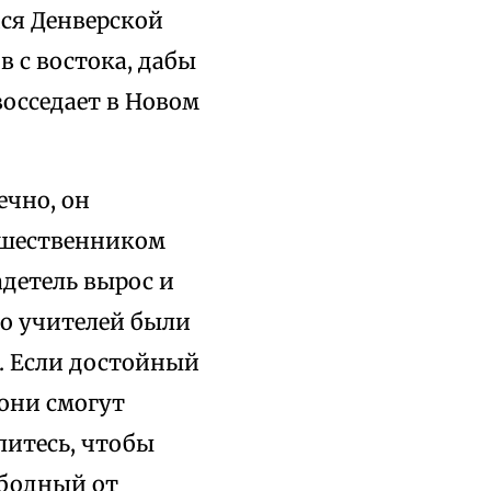
ся Денверской
 с востока, дабы
восседает в Новом
ечно, он
едшественником
детель вырос и
го учителей были
ь. Если достойный
они смогут
литесь, чтобы
ободный от