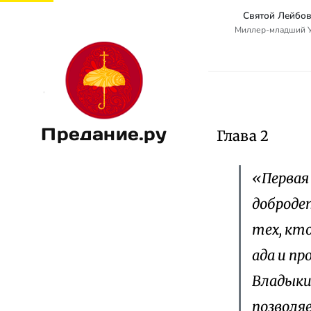
Святой Лейбов
Миллер-младший Уол
Предание.ру
Глава 2
«Первая
доброде
тех, кто
ада и пр
Владыки,
позволя