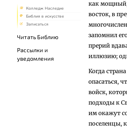
как мощный,
Колледж Наследие
восток, в пр
Библия в искусстве
многочисленн
Записаться
запомнил его
Читать Библию
прерий вдав
Рассылки и
иллюзию; од
уведомления
Когда страна
опасаться, ч
войск, котор
подходы к Св
им окажут с
поселенцы, 