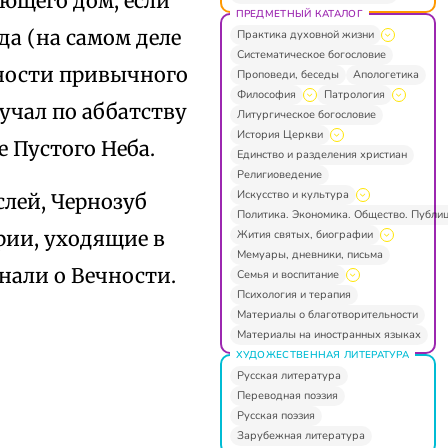
ающего дом, если
ПРЕДМЕТНЫЙ КАТАЛОГ
да (на самом деле
Практика духовной жизни
Систематическое богословие
сности привычного
Проповеди, беседы
Апологетика
Философия
Патрология
учал по аббатству
Литургическое богословие
История Церкви
е Пустого Неба.
Единство и разделения христиан
Религиоведение
Искусство и культура
слей, Чернозуб
Политика. Экономика. Общество. Публи
рии, уходящие в
Жития святых, биографии
Мемуары, дневники, письма
нали о Вечности.
Семья и воспитание
Психология и терапия
Материалы о благотворительности
Материалы на иностранных языках
ХУДОЖЕСТВЕННАЯ ЛИТЕРАТУРА
Русская литература
Переводная поэзия
Русская поэзия
Зарубежная литература