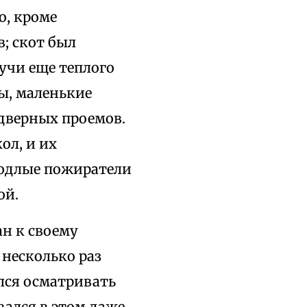
о, кроме
; скот был
кучи еще теплого
ы, маленькие
дверных проемов.
ол, и их
подлые пожиратели
ой.
н к своему
 несколько раз
лся осматривать
вался в этом даже