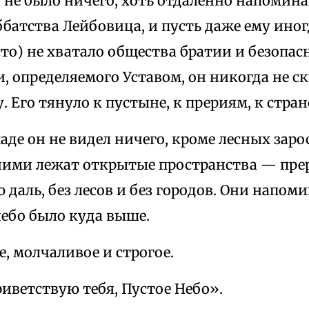
 не было ничего, хоть отдаленно напомин
ббатства Лейбовица, и пусть даже ему иног
сто) не хватало общества братии и безопа
, определяемого Уставом, он никогда не ск
. Его тянуло к пустыне, к прериям, к стран
паде он не видел ничего, кроме лесных заро
а ними лежат открытые пространства — пре
даль, без лесов и без городов. Они напоми
небо было куда выше.
, молчаливое и строгое.
иветствую тебя, Пустое Небо».