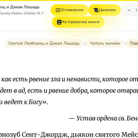
иц и Дикая Лошадь
−
Оглавление
Целиком
1
тер Майкл (Walter M. Miller, Jr.)
На страничку книги
Святой Лейбовиц и Дикая Лошадь
Читать онлайн
Гла
, как есть рвение зла и ненависти, которое 
едет в ад, есть и рвение добра, которое отв
и ведет к Богу».
— Устав ордена св. Бен
рнозуб Сент-Джордж, дьякон святого Мей