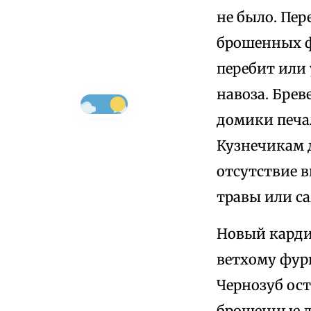
не было. Пер
брошенных ф
перебит или 
навоза. Бре
домики печа
Кузнечикам д
отсутствие 
травы или са
Новый карди
ветхому фург
Чернозуб ос
брошенные до