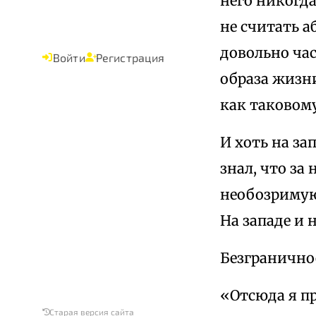
него никогда
не считать а
довольно ча
Войти
Регистрация
образа жизни
как таковому
И хоть на за
знал, что з
необозримую 
На западе и 
Безграничное
«Отсюда я пр
Старая версия сайта