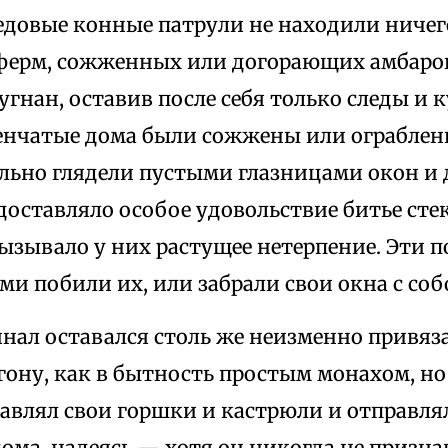
едовые конные патрули не находили ничег
ерм, сожженных или догорающих амбаров
угнан, оставив после себя только следы и 
венчатые дома были сожжены или ограблен
льно глядели пустыми глазницами окон и 
оставляло особое удовольствие битье стек
вызывало у них растущее нетерпение. Эти 
ми побили их, или забрали свои окна с соб
нал оставался столь же неизменно привяза
ону, как в бытность простым монахом, но
тавлял свои горшки и кастрюли и отправля
ма, надеясь — хотя он никогда не призна