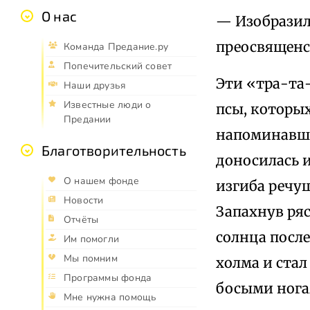
О нас
— Изобразил
преосвященс
Команда Предание.ру
Попечительский совет
Эти «тра-та
Наши друзья
Известные люди о
псы, которых
Предании
напоминавши
Благотворительность
доносилась и
О нашем фонде
изгиба речу
Новости
Запахнув ряс
Отчёты
солнца после
Им помогли
Мы помним
холма и стал
Программы фонда
босыми нога
Мне нужна помощь