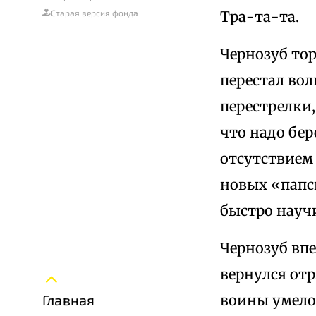
Тра-та-та.
Старая версия фонда
Чернозуб тор
перестал вол
перестрелки
что надо бер
отсутствием
новых «папск
быстро науч
Чернозуб впе
вернулся отр
воины умело
Главная