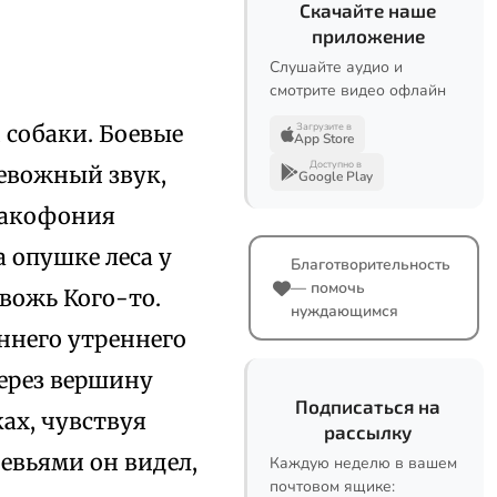
Скачайте наше
приложение
Слушайте аудио и
смотрите видео офлайн
 собаки. Боевые
Загрузите в
App Store
Доступно в
ревожный звук,
Google Play
какофония
а опушке леса у
Благотворительность
— помочь
вожь Кого-то.
нуждающимся
ннего утреннего
через вершину
Подписаться на
ках, чувствуя
рассылку
евьями он видел,
Каждую неделю в вашем
почтовом ящике: