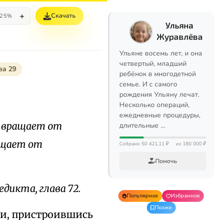
+
Скачать
25%
Ульяна
Журавлёва
Ульяне восемь лет, и она
четвертый, младший
ва 29
ребёнок в многодетной
семье. И с самого
рождения Ульяну лечат.
Несколько операций,
ежедневные процедуры,
отвращает от
длительные …
ращает от
Собрано 50 421,11 ₽
из 180 000 ₽
Помочь
едикта, глава 72.
Популярное
Избранное
Позже
си, пристроившись