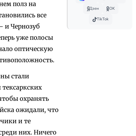
нем полз на
Дзен
OK
становились все
TikTok
— и Чернозуб
еперь уже полосы
инало оптическую
отивоположность.
ины стали
ы тексаркских
 чтобы охранять
ойска ожидали, что
чики и те
среди них. Ничего