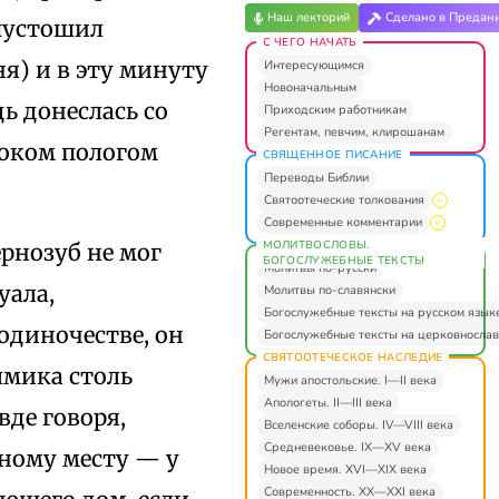
Наш лекторий
Сделано в Предан
опустошил
С ЧЕГО НАЧАТЬ
я) и в эту минуту
Интересующимся
Новоначальным
ь донеслась со
Приходским работникам
Регентам, певчим, клирошанам
роком пологом
СВЯЩЕННОЕ ПИСАНИЕ
Переводы Библии
Святоотеческие толкования
Современные комментарии
МОЛИТВОСЛОВЫ.
ернозуб не мог
БОГОСЛУЖЕБНЫЕ ТЕКСТЫ
Молитвы по-русски
уала,
Молитвы по-славянски
Богослужебные тексты на русском язык
одиночестве, он
Богослужебные тексты на церковнослав
СВЯТООТЕЧЕСКОЕ НАСЛЕДИЕ
лмика столь
Мужи апостольские. I—II века
Апологеты. II—III века
вде говоря,
Вселенские соборы. IV—VIII века
Средневековье. IX—XV века
нному месту — у
Новое время. XVI—XIX века
Современность. XX—XXI века