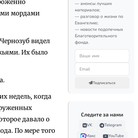
ороженно
— анонсы лучших
материалов;
ными мордами
— разговор о жизни по
Евангелию;
— новости подопечных
Благотворительного
 Чернозуб видел
фонда.
жьями. Их было
а.
Подписаться
их недель, когда
ооруженных
Следите за нами
оторое давало о
VK
Telegram
ода. По мере того
Макс
YouTube