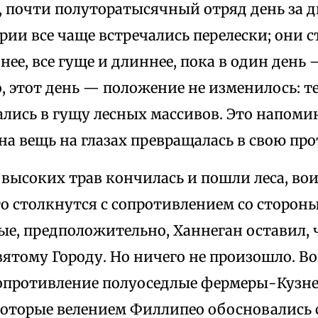
 почти полуторатысячный отряд день за д
ерии все чаще встречались перелески; они 
ее, все гуще и длиннее, пока в один день 
, этот день — положение не изменилось: т
ались в гущу лесных массивов. Это напом
на вещь на глазах превращалась в свою пр
 высоких трав кончилась и пошли леса, во
то столкнутся с сопротивлением со сторон
ые, предположительно, Ханнеган оставил,
ятому Городу. Но ничего не произошло. В
опротивление полуоседлые фермеры-Кузне
которые велением Филлипео обосновались 