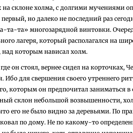
х на склоне холма, с долгими мучениями 
первый, но далеко не последний раз сегодн
а-та-та» многозарядной винтовки. Очеред
вного лагеря, который располагался на ши
, над которым нависал холм.
 где он стоял, вернее сидел на корточках, Ч
я. Ибо для свершения своего утреннего рит
го, которым он предпочитал заниматься в 
дный склон небольшой возвышенности, хо
что его не было видно за деревьями. По пра
ковал по дому. Не по какому-то определе