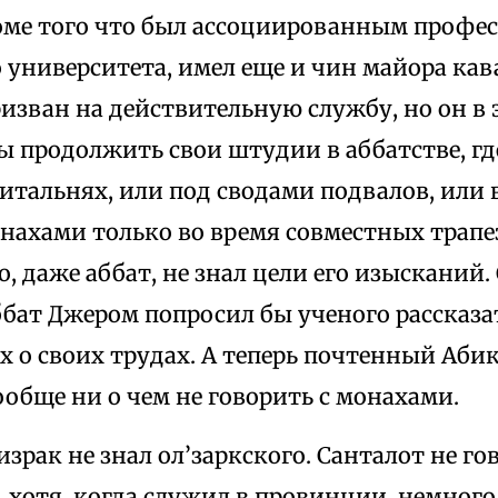
оме того что был ассоциированным профе
 университета, имел еще и чин майора кава
изван на действительную службу, но он в 
ы продолжить свои штудии в аббатстве, гд
итальнях, или под сводами подвалов, или 
нахами только во время совместных трапе
о, даже аббат, не знал цели его изысканий.
ббат Джером попросил бы ученого рассказат
 о своих трудах. А теперь почтенный Аби
ообще ни о чем не говорить с монахами.
рак не знал ол’заркского. Санталот не го
 хотя, когда служил в провинции, немного