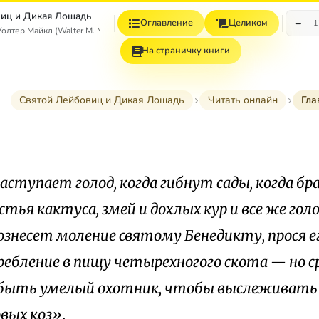
иц и Дикая Лошадь
−
Оглавление
Целиком
1
тер Майкл (Walter M. Miller, Jr.)
На страничку книги
Святой Лейбовиц и Дикая Лошадь
Читать онлайн
Гла
аступает голод, когда гибнут сады, когда б
стья кактуса, змей и дохлых кур и все же гол
ознесет моление святому Бенедикту, прося е
ребление в пищу четырехногого скота — но с
быть умелый охотник, чтобы выслеживать
вых коз».