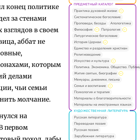
ПРЕДМЕТНЫЙ КАТАЛОГ
ил конец политике
Практика духовной жизни
дел за стенами
Систематическое богословие
Проповеди, беседы
Апологетика
 взглядов в своем
Философия
Патрология
Литургическое богословие
ица, аббат не
История Церкви
Единство и разделения христиан
ковные,
Религиоведение
Искусство и культура
монахами, которым
Политика. Экономика. Общество. Публи
Жития святых, биографии
щий делами
Мемуары, дневники, письма
Семья и воспитание
ции, чьи семьи
Психология и терапия
анить молчание.
Материалы о благотворительности
Материалы на иностранных языках
ХУДОЖЕСТВЕННАЯ ЛИТЕРАТУРА
нулся на
Русская литература
Переводная поэзия
В первом
Русская поэзия
Зарубежная литература
стовый поход, дабы