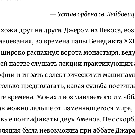
— Устав ордена св. Лейбовиц
хожи друг на друга. Джером из Пекоса, в
авоевания, во времена папы Бенедикта XXI
, широко распахнул ворота монастыря, вед
оей пастве слушать лекции практикующих 
фии и играть с электрическими машинами 
олько предполагать, какая судьба постигл
те времена. Монахи возглавляемого им аб
ак можно дальше от изменяющегося мира,
вые понтификаты двух Аменов. Не оскорбл
оляция была невозможна при аббате Джара