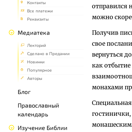
Контакты
отправился н
Все платежи
можно скоре
Реквизиты
Получив пис
Медиатека
свое послан
Лекторий
вернуться до
Сделано в Предании
Новинки
как отбытие
Популярное
взаимоотнош
Авторы
монахами пр
Блог
Специальная
Православный
гостинички,
календарь
монашеским
Изучение Библии