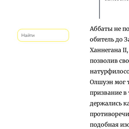
Аббаты не по
обитель до З
Ханнегана II
позволив св
натурфилосо
Олшуэн мог т
призвание в 
держались к
противоречи
подобная из