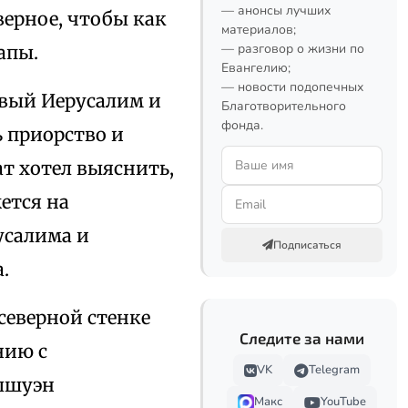
— анонсы лучших
верное, чтобы как
материалов;
— разговор о жизни по
апы.
Евангелию;
— новости подопечных
овый Иерусалим и
Благотворительного
фонда.
 приорство и
ат хотел выяснить,
ется на
усалима и
Подписаться
.
северной стенке
Следите за нами
нию с
VK
Telegram
лшуэн
Макс
YouTube