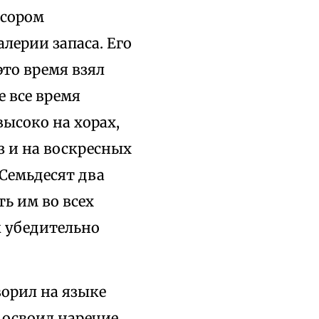
ссором
лерии запаса. Его
это время взял
е все время
высоко на хорах,
з и на воскресных
 Семьдесят два
ь им во всех
к убедительно
ворил на языке
 освоил наречие