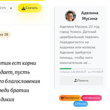
+
Скачать
25%
Аделина
Мусина
Аделина Мусина, 21 год,
город Усинск. Детский
ва 28
церебральный паралич,
передвигается на
ходунках или коляске.
Аделине требуется
помощь, чтобы ноги
ратия ест корни
окончательно не …
одает, пусть
Собрано 126 684,65 ₽
из 476 650 ₽
го благословения
Помочь
реди братии
Популярное
Избранное
 диких
Позже