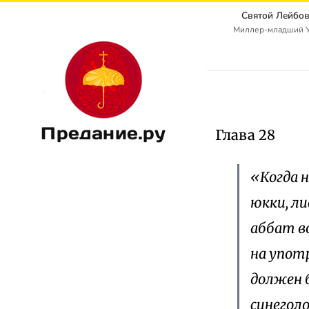
Святой Лейбов
Миллер-младший Уол
Предание.ру
Глава 28
«Когда н
юкки, ли
аббат в
на упот
должен 
синеголо