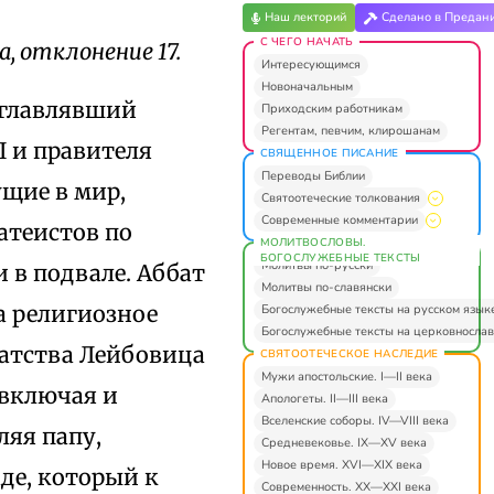
Наш лекторий
Сделано в Предан
С ЧЕГО НАЧАТЬ
а, отклонение 17.
Интересующимся
Новоначальным
озглавлявший
Приходским работникам
Регентам, певчим, клирошанам
I и правителя
СВЯЩЕННОЕ ПИСАНИЕ
Переводы Библии
ущие в мир,
Святоотеческие толкования
Современные комментарии
атеистов по
МОЛИТВОСЛОВЫ.
БОГОСЛУЖЕБНЫЕ ТЕКСТЫ
Молитвы по-русски
в подвале. Аббат
Молитвы по-славянски
а религиозное
Богослужебные тексты на русском язык
Богослужебные тексты на церковнослав
батства Лейбовица
СВЯТООТЕЧЕСКОЕ НАСЛЕДИЕ
Мужи апостольские. I—II века
 включая и
Апологеты. II—III века
Вселенские соборы. IV—VIII века
яя папу,
Средневековье. IX—XV века
Новое время. XVI—XIX века
де, который к
Современность. XX—XXI века