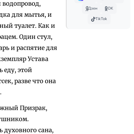
й водопровод,
Дзен
OK
дка для мытья, и
TikTok
ный туалет. Как и
ацем. Один стул,
арь и распятие для
кземпляр Устава
 еду, этой
ек, разве что она
.
ежный Призрак,
лушником.
 духовного сана,