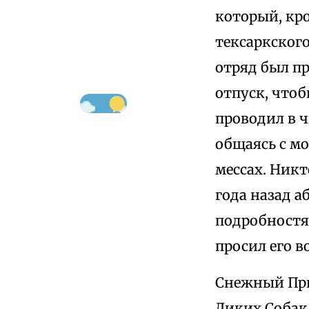
который, кр
тексаркского
отряд был пр
отпуск, чтоб
проводил в ч
общаясь с мо
мессах. Никт
года назад а
подробностях
просил его в
Снежный Приз
Диких Собак,