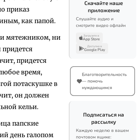
Скачайте наше
но приказ
приложение
Слушайте аудио и
иным, как папой.
смотрите видео офлайн
ни мятежником, ни
Загрузите в
App Store
Доступно в
и придется
Google Play
ачит, придется
 любое время,
Благотворительность
— помочь
огой потаскушке в
нуждающимся
чит, он должен
ьной кельи.
Подписаться на
рассылку
ица папские
Каждую неделю в вашем
ий день галопом
почтовом ящике: