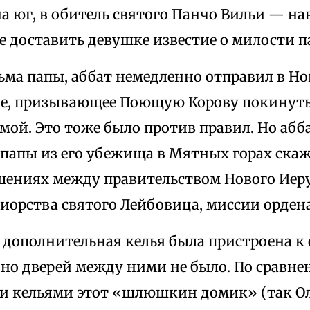
а юг, в обитель святого Панчо Вильи — на
е доставить девушке известие о милости п
ьма папы, аббат немедленно отправил в Н
ие, призывающее Поющую Корову покинуть
мой. Это тоже было против правил. Но абб
 папы из его убежища в Мятных горах скаж
ениях между правительством Нового Иер
иорства святого Лейбовица, миссии ордена
 дополнительная келья была пристроена к 
 но дверей между ними не было. По сравне
и кельями этот «шлюшкин домик» (так О