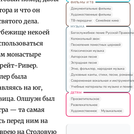
ФИЛЬМЫ И ТВ
Документальные фильмы
ора и что он
Художественные фильмы
вятого дела.
ТВ-передачи
Семейное кино
МУЗЫКА
 убежище некоей
Богослужебное пение Русской Правосл
Колокольный звон
оспользоваться
Песнопения поместных церквей
Классическая музыка
ом монастыре
Авторская песня
Эстрадная песня
Грейт-Ривер.
Этно, фольклор, народная музыка
Духовные канты, стихи, песни, романсы
лер была
Современная вокальная и инструментал
авляясь на юг,
Учебные материалы по музыке и пению
ДЕТЯМ
вица. Олшуэн был
Просветительское
Развлекательное
тра — та самая
Художественное
Музыкальное
ь перед ним на
 еврею на Столовую