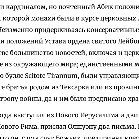
 и кардиналом, но почтенный Абик полож
 которой монахи были в курсе церковных 
Неизменно придерживаясь консервативных
и положений Устава ордена святого Лейбов
тве большинство новостей, включая и цер
 из окружающего мира; единственными 
 о булле Scitote Tirannum, были управляю
те братья родом из Тексарка или из провин
тропу войны, да и им было предписано хр
когда выступил из Нового Иерусалима и дви
ового Рима, прислал Олшуэну два письма. 
что он, слуга слуг Божьих, предпринял кре