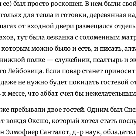
ее) был просто роскошен. В нем были сво
гольях для тепла и готовки, деревянная ка
 шагах от входной двери размещался отдель
ахов, тут была лежанка с соломенным матр
а которым можно было и есть, и писать, алт
книжной полке — служебник, псалтырь и э
го Лейбовица. Если повар станет приносить
даже не нужно будет покидать гостевой отс
 к мессе, что аббат счел бы нежелательным
 уже пребывали двое гостей. Одним был Сн
т вождя Оксшо, который хотел стать пос
 Элмофиер Санталот, д-р наук, обладатель