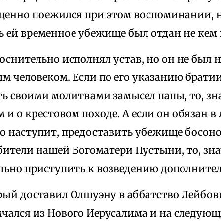
ущенно поежился при этом воспоминании, 
ь ей временное убежище был отдан не кем 
оснительно исполнял устав, но он не был 
м человеком. Если по его указанию брати
ь своими молитвами замысел папы, то, зн
м и о крестовом походе. А если он обязан в
ро наступит, предоставить убежище босон
бители нашей Богоматери Пустыни, то, зна
льно приступить к возведению дополнител
орый доставил Олшуэну в аббатство Лейбов
мчался из Нового Иерусалима и на следующ