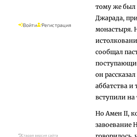
тому же был
Джарада, при
Войти
Регистрация
монастыря. 
истолковани
сообщал пас
поступающие
он рассказал
аббатства и 
вступили на 
Но Амен II, 
завоевание Н
говорилось, 
Старая версия сайта