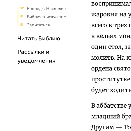
воспринимал 
Колледж Наследие
жаровня на у
Библия в искусстве
всего в трех
Записаться
в кельях мон
Читать Библию
один стол, з
Рассылки и
молитв. На 
уведомления
ордена свято
проститутке 
будет ходить
В аббатстве
младший бра
Другим — Тон