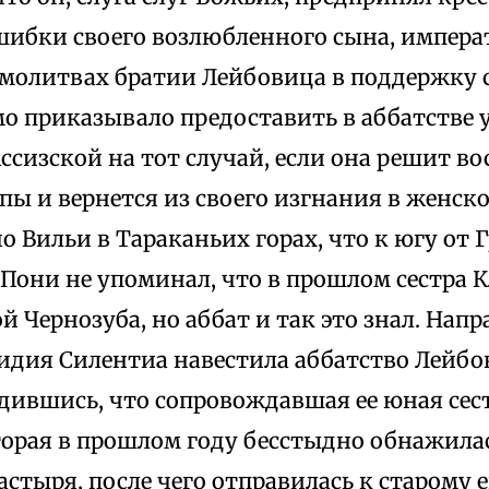
шибки своего возлюбленного сына, императ
молитвах братии Лейбовица в поддержку с
мо приказывало предоставить в аббатстве
Ассизской на тот случай, если она решит в
пы и вернется из своего изгнания в женск
о Вильи в Тараканьих горах, что к югу от 
Пони не упоминал, что в прошлом сестра К
 Чернозуба, но аббат и так это знал. Напр
идия Силентиа навестила аббатство Лейбо
дившись, что сопровождавшая ее юная сес
торая в прошлом году бесстыдно обнажилас
астыря, после чего отправилась к старому