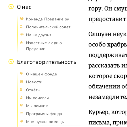
О нас
гору. Он см
предоставит
Команда Предание.ру
Попечительский совет
Олшуэн неук
Наши друзья
Известные люди о
особо храбры
Предании
поддерживат
Благотворительность
рассказать и
О нашем фонде
которое ско
Новости
облачении о
Отчёты
незамедлите
Им помогли
Мы помним
Курьер, кот
Программы фонда
письма, при
Мне нужна помощь