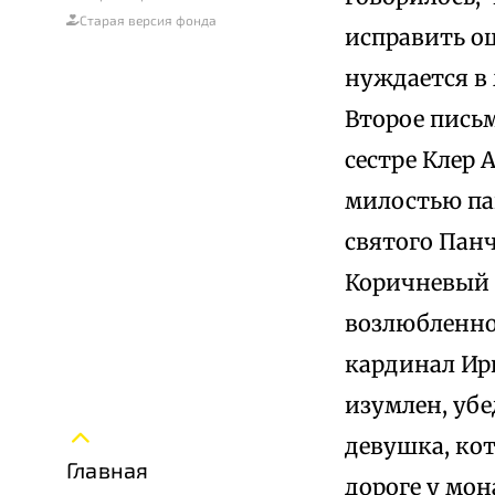
Старая версия фонда
исправить о
нуждается в 
Второе пись
сестре Клер 
милостью па
святого Панч
Коричневый 
возлюбленной
кардинал Ир
изумлен, убе
девушка, ко
Главная
дороге у мон