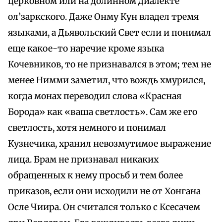
церковном или на долинном диалекте
ол’заркского. Даже Онму Кун владел тремя
языками, а Дьявольский Свет если и понимал
еще какое-то наречие кроме языка
Кочевников, то не признавался в этом; тем не
менее Нимми заметил, что вождь хмурился,
когда монах переводил слова «Красная
Борода» как «ваша светлость». Сам же его
светлость, хотя немного и понимал
Кузнечика, хранил невозмутимое выражение
лица. Брам не признавал никаких
обращенных к нему просьб и тем более
приказов, если они исходили не от Хонгана
Осле Чиира. Он считался только с Ксесачем