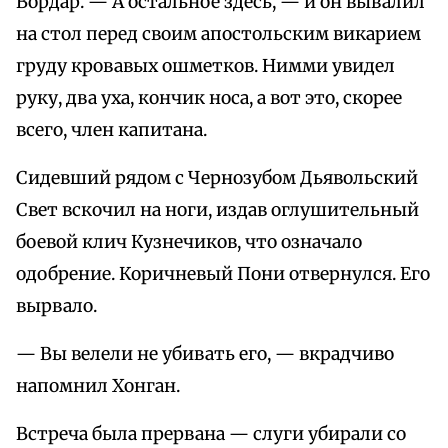
Вордар. — А остальное здесь, — и он вывалил
на стол перед своим апостольским викарием
груду кровавых ошметков. Нимми увидел
руку, два уха, кончик носа, а вот это, скорее
всего, член капитана.
Сидевший рядом с Чернозубом Дьявольский
Свет вскочил на ноги, издав оглушительный
боевой клич Кузнечиков, что означало
одобрение. Коричневый Пони отвернулся. Его
вырвало.
— Вы велели не убивать его, — вкрадчиво
напомнил Хонган.
Встреча была прервана — слуги убирали со