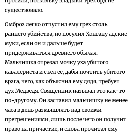
просили, поскольку владыки трех орд не
существовало.
Омброз легко отпустил ему грех столь
раннего убийства, но посулил Хонгану адские
муки, если он и дальше будет
придерживаться древнего обычая.
Мальчишка отрезал мочку уха убитого
кавалериста и съел ее, дабы почтить убитого
врага, чего, как объяснил ему дядя, требует
дух Медведя. Священник называл это как-то
по-другому. Он заставил мальчишку не менее
часа в день размышлять над своими
прегрешениями, лишь после чего он получит
право на причастие, и снова прочитал ему