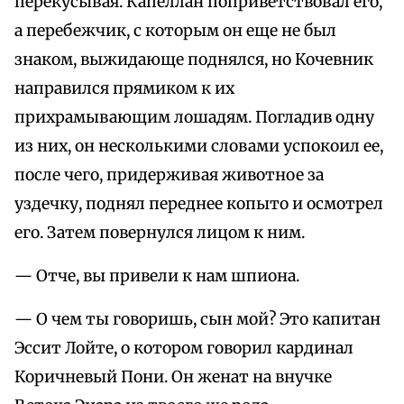
перекусывая. Капеллан поприветствовал его,
а перебежчик, с которым он еще не был
знаком, выжидающе поднялся, но Кочевник
направился прямиком к их
прихрамывающим лошадям. Погладив одну
из них, он несколькими словами успокоил ее,
после чего, придерживая животное за
уздечку, поднял переднее копыто и осмотрел
его. Затем повернулся лицом к ним.
— Отче, вы привели к нам шпиона.
— О чем ты говоришь, сын мой? Это капитан
Эссит Лойте, о котором говорил кардинал
Коричневый Пони. Он женат на внучке